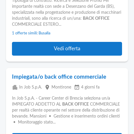
Tipologia di contratto: Ricerca e Selezione Profilo Per
importante realtà con sede a Desenzano del Garda (BS),
specializzata nella progettazione e produzione di macchinari
industriali, sono alla ricerca di un/una:
BACK OFFICE
COMMERCIALE ESTERO...
1 offerte simili: Busalla
Vedi offerta
Impiegata/o back office commerciale
apartment
place
event_available
In Job S.p.A.
Montirone
4 giorni fa
In Job S.p.A. - Career Center di Brescia seleziona un/a
IMPIEGATO ADDETTO AL
BACK OFFICE
COMMERCIALE
per realtà cliente operante nel settore della distribuzione di
bevande. Mansioni • Gestione e inserimento ordini clienti
• Monitoraggio stato...