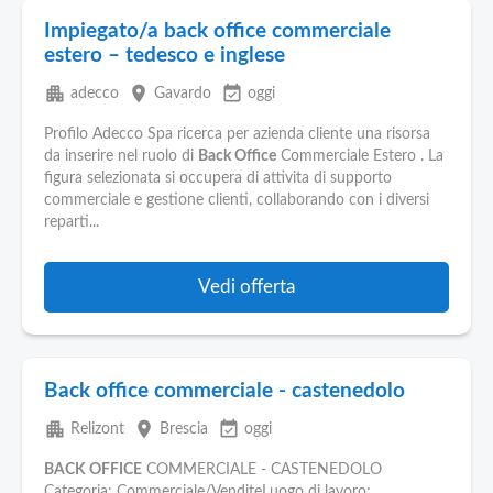
Impiegato/a back office commerciale
estero – tedesco e inglese
apartment
place
event_available
adecco
Gavardo
oggi
Profilo Adecco Spa ricerca per azienda cliente una risorsa
da inserire nel ruolo di
Back Office
Commerciale Estero . La
figura selezionata si occupera di attivita di supporto
commerciale e gestione clienti, collaborando con i diversi
reparti...
Vedi offerta
Back office commerciale - castenedolo
apartment
place
event_available
Relizont
Brescia
oggi
BACK OFFICE
COMMERCIALE - CASTENEDOLO
Categoria: Commerciale/VenditeLuogo di lavoro: