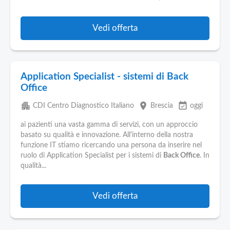
Pubblica
Offerte
Vedi offerta
Area
Aziende
Application Specialist - sistemi di Back
Office
apartment
place
event_available
CDI Centro Diagnostico Italiano
Brescia
oggi
ai pazienti una vasta gamma di servizi, con un approccio
basato su qualità e innovazione. All'interno della nostra
funzione IT stiamo ricercando una persona da inserire nel
ruolo di Application Specialist per i sistemi di
Back Office
. In
qualità...
Vedi offerta