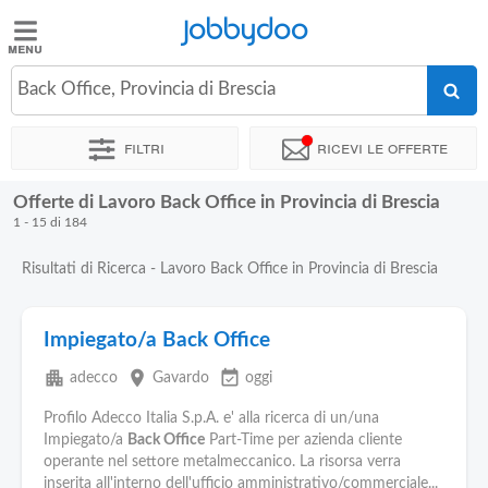
Jobbydoo
Jobbydoo
Back Office, Provincia di Brescia
Offerte
di
Filtri
Ricevi le offerte
lavoro
Offerte di Lavoro Back Office in Provincia di Brescia
Stipendi
1 - 15 di 184
Risultati di Ricerca - Lavoro Back Office in Provincia di Brescia
Elenco
professioni
Impiegato/a Back Office
Blog
apartment
place
event_available
adecco
Gavardo
oggi
Profilo Adecco Italia S.p.A. e' alla ricerca di un/una
Impiegato/a
Back Office
Part-Time per azienda cliente
operante nel settore metalmeccanico. La risorsa verra
inserita all'interno dell'ufficio amministrativo/commerciale...