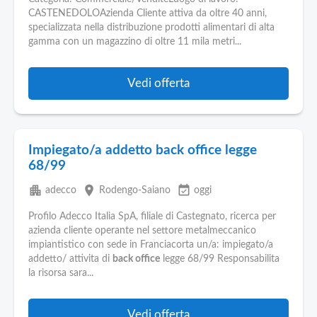
CASTENEDOLOAzienda Cliente attiva da oltre 40 anni,
specializzata nella distribuzione prodotti alimentari di alta
gamma con un magazzino di oltre 11 mila metri...
Vedi offerta
Impiegato/a addetto back office legge
68/99
apartment
place
event_available
adecco
Rodengo-Saiano
oggi
Profilo Adecco Italia SpA, filiale di Castegnato, ricerca per
azienda cliente operante nel settore metalmeccanico
impiantistico con sede in Franciacorta un/a: impiegato/a
addetto/ attivita di
back office
legge 68/99 Responsabilita
la risorsa sara...
Vedi offerta