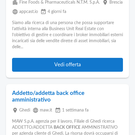
apartment
place
Fine Foods & Pharmaceuticals N.T.M. S.p.A.
Brescia
language
event_available
appcast.io
4 giorni fa
Siamo alla ricerca di una persona che possa supportare
l’attività interna alla Business Unit Real Estate con
l’obiettivo di gestire e coordinare i broker immobiliari esterni
incaricati sia delle vendite dirette di asset immobiliari, sia
delle...
Vedi offerta
Addetto/addetta back office
amministrativo
place
language
event_available
Ghedi
maw.it
1 settimana fa
MAW S.p.A. agenzia per il lavoro, Filiale di Ghedi ricerca
ADDETTO/ADDETTA
BACK OFFICE
AMMINISTRATIVO
per azienda cliente di Ghedi. La risorsa dovrà occuparsi di