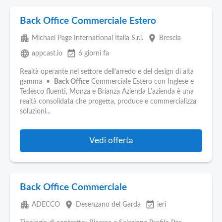
Back Office Commerciale Estero
apartment
place
Michael Page International Italia S.r.l.
Brescia
language
event_available
appcast.io
6 giorni fa
Realtà operante nel settore dell'arredo e del design di alta
gamma •
Back Office
Commerciale Estero con Inglese e
Tedesco fluenti, Monza e Brianza Azienda L'azienda è una
realtà consolidata che progetta, produce e commercializza
soluzioni...
Vedi offerta
Back Office Commerciale
apartment
place
event_available
ADECCO
Desenzano del Garda
ieri