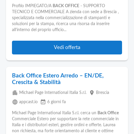
Profilo IMPIEGATO/A
BACK OFFICE
- SUPPORTO
TECNICO E COMMERCIALE A zienda con sede a Brescia ,
specializzata nella commercializzazione di stampanti e
soluzioni per la stampa, ricerca una risorsa da inserire
all'interno del proprio ufficio...
Vedi offerta
Back Office Estero Arredo – EN/DE,
Crescita & Stabilità
apartment
place
Michael Page International Italia S.r.l.
Brescia
language
event_available
appcast.io
6 giorni fa
Michael Page International Italia S.r.l. cerca un
Back Office
Commerciale Estero per supportare la rete commerciale in
Italia e i distributori esteri, gestire ordini e offerte. Laurea
non richiesta, ma forte orientamento al cliente e ottime