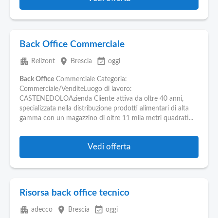
Back Office Commerciale
apartment
place
event_available
Relizont
Brescia
oggi
Back Office
Commerciale Categoria:
Commerciale/VenditeLuogo di lavoro:
CASTENEDOLOAzienda Cliente attiva da oltre 40 anni,
specializzata nella distribuzione prodotti alimentari di alta
gamma con un magazzino di oltre 11 mila metri quadrati...
Vedi offerta
Risorsa back office tecnico
apartment
place
event_available
adecco
Brescia
oggi