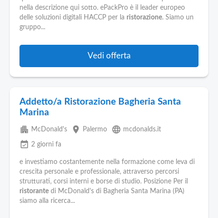
Pubblica
nella descrizione qui sotto. ePackPro è il leader europeo
Offerte
delle soluzioni digitali HACCP per la
ristorazione
. Siamo un
gruppo...
Area
Aziende
Vedi offerta
Addetto/a Ristorazione Bagheria Santa
Marina
apartment
place
language
McDonald's
Palermo
mcdonalds.it
event_available
2 giorni fa
e investiamo costantemente nella formazione come leva di
crescita personale e professionale, attraverso percorsi
strutturati, corsi interni e borse di studio. Posizione Per il
ristorante
di McDonald's di Bagheria Santa Marina (PA)
siamo alla ricerca...