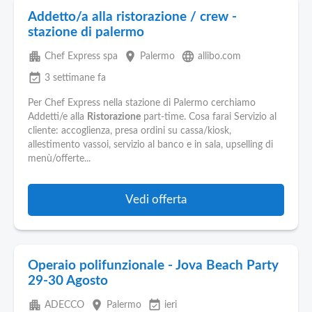
Addetto/a alla ristorazione / crew -
stazione di palermo
apartment
place
language
Chef Express spa
Palermo
allibo.com
event_available
3 settimane fa
Per Chef Express nella stazione di Palermo cerchiamo
Addetti/e alla
Ristorazione
part-time. Cosa farai Servizio al
cliente: accoglienza, presa ordini su cassa/kiosk,
allestimento vassoi, servizio al banco e in sala, upselling di
menù/offerte...
Vedi offerta
Operaio polifunzionale - Jova Beach Party
29-30 Agosto
apartment
place
event_available
ADECCO
Palermo
ieri