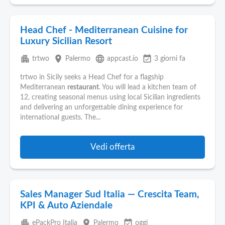
Head Chef - Mediterranean Cuisine for
Luxury Sicilian Resort
apartment
place
language
event_available
trtwo
Palermo
appcast.io
3 giorni fa
trtwo in Sicily seeks a Head Chef for a flagship
Mediterranean
restaurant
. You will lead a kitchen team of
12, creating seasonal menus using local Sicilian ingredients
and delivering an unforgettable dining experience for
international guests. The...
Vedi offerta
Sales Manager Sud Italia — Crescita Team,
KPI & Auto Aziendale
apartment
place
event_available
ePackPro Italia
Palermo
oggi