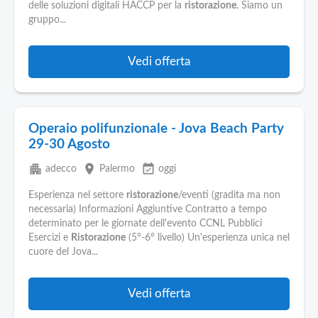
delle soluzioni digitali HACCP per la
ristorazione
. Siamo un
gruppo...
Vedi offerta
Operaio polifunzionale - Jova Beach Party
29-30 Agosto
apartment
place
event_available
adecco
Palermo
oggi
Esperienza nel settore
ristorazione
/eventi (gradita ma non
necessaria) Informazioni Aggiuntive Contratto a tempo
determinato per le giornate dell'evento CCNL Pubblici
Esercizi e
Ristorazione
(5°-6° livello) Un'esperienza unica nel
cuore del Jova...
Vedi offerta