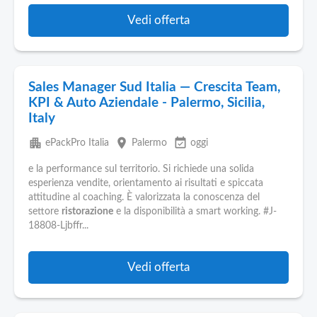
Vedi offerta
Sales Manager Sud Italia — Crescita Team,
KPI & Auto Aziendale - Palermo, Sicilia,
Italy
apartment
place
event_available
ePackPro Italia
Palermo
oggi
e la performance sul territorio. Si richiede una solida
esperienza vendite, orientamento ai risultati e spiccata
attitudine al coaching. È valorizzata la conoscenza del
settore
ristorazione
e la disponibilità a smart working. #J-
18808-Ljbffr...
Vedi offerta