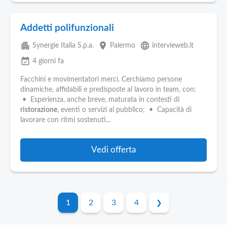
Addetti polifunzionali
apartment
place
language
Synergie Italia S.p.a.
Palermo
intervieweb.it
event_available
4 giorni fa
Facchini e movimentatori merci. Cerchiamo persone
dinamiche, affidabili e predisposte al lavoro in team, con:
• Esperienza, anche breve, maturata in contesti di
ristorazione
, eventi o servizi al pubblico; • Capacità di
lavorare con ritmi sostenuti...
Vedi offerta
1
2
3
4