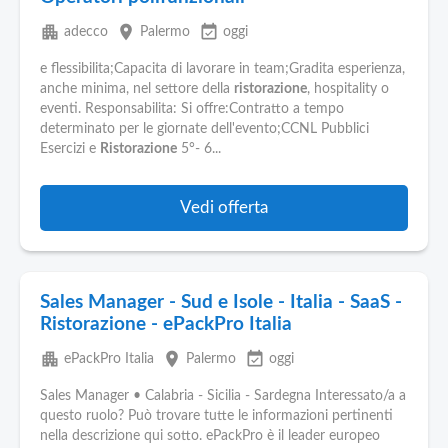
apartment
place
event_available
adecco
Palermo
oggi
e flessibilita;Capacita di lavorare in team;Gradita esperienza,
anche minima, nel settore della
ristorazione
, hospitality o
eventi. Responsabilita: Si offre:Contratto a tempo
determinato per le giornate dell'evento;CCNL Pubblici
Esercizi e
Ristorazione
5°- 6...
Vedi offerta
Sales Manager - Sud e Isole - Italia - SaaS -
Ristorazione - ePackPro Italia
apartment
place
event_available
ePackPro Italia
Palermo
oggi
Sales Manager • Calabria - Sicilia - Sardegna Interessato/a a
questo ruolo? Può trovare tutte le informazioni pertinenti
nella descrizione qui sotto. ePackPro è il leader europeo