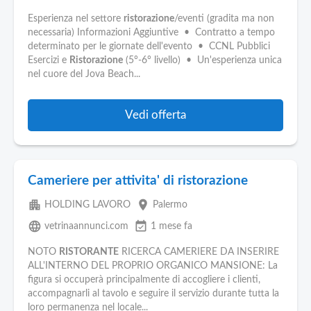
Esperienza nel settore
ristorazione
/eventi (gradita ma non
necessaria) Informazioni Aggiuntive • Contratto a tempo
determinato per le giornate dell'evento • CCNL Pubblici
Esercizi e
Ristorazione
(5°-6° livello) • Un'esperienza unica
nel cuore del Jova Beach...
Vedi offerta
Cameriere per attivita' di ristorazione
apartment
place
HOLDING LAVORO
Palermo
language
event_available
vetrinaannunci.com
1 mese fa
NOTO
RISTORANTE
RICERCA CAMERIERE DA INSERIRE
ALL'INTERNO DEL PROPRIO ORGANICO MANSIONE: La
figura si occuperà principalmente di accogliere i clienti,
accompagnarli al tavolo e seguire il servizio durante tutta la
loro permanenza nel locale...