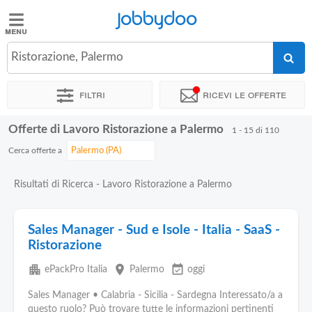
Jobbydoo
Jobbydoo
Ristorazione, Palermo
Offerte
di
Filtri
Ricevi le offerte
lavoro
Offerte di Lavoro Ristorazione a Palermo
1 - 15 di 110
Stipendi
Cerca offerte a
Elenco
Risultati di Ricerca - Lavoro Ristorazione a Palermo
professioni
Sales Manager - Sud e Isole - Italia - SaaS -
Blog
Ristorazione
apartment
place
event_available
ePackPro Italia
Palermo
oggi
Sales Manager • Calabria - Sicilia - Sardegna Interessato/a a
questo ruolo? Può trovare tutte le informazioni pertinenti