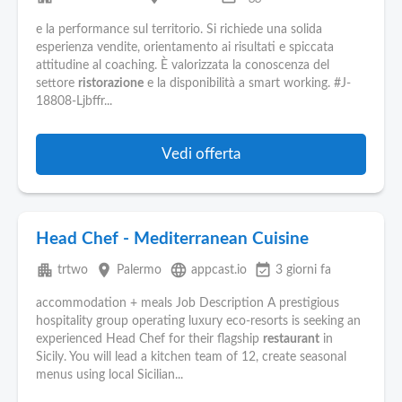
e la performance sul territorio. Si richiede una solida
esperienza vendite, orientamento ai risultati e spiccata
attitudine al coaching. È valorizzata la conoscenza del
settore
ristorazione
e la disponibilità a smart working. #J-
18808-Ljbffr...
Vedi offerta
Head Chef - Mediterranean Cuisine
apartment
place
language
event_available
trtwo
Palermo
appcast.io
3 giorni fa
accommodation + meals Job Description A prestigious
hospitality group operating luxury eco-resorts is seeking an
experienced Head Chef for their flagship
restaurant
in
Sicily. You will lead a kitchen team of 12, create seasonal
menus using local Sicilian...