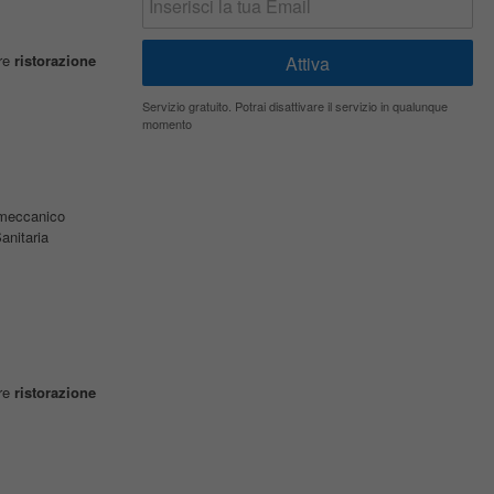
ore
ristorazione
Servizio gratuito. Potrai disattivare il servizio in qualunque
momento
lmeccanico
nitaria
ore
ristorazione