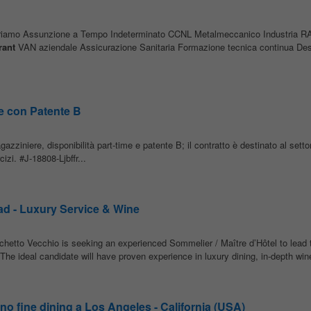
riamo Assunzione a Tempo Indeterminato CCNL Metalmeccanico Industria RAL
rant
VAN aziendale Assicurazione Sanitaria Formazione tecnica continua Des
e con Patente B
zziniere, disponibilità part-time e patente B; il contratto è destinato al sett
izi. #J-18808-Ljbffr...
d - Luxury Service & Wine
hetto Vecchio is seeking an experienced Sommelier / Maître d’Hôtel to lead 
e ideal candidate will have proven experience in luxury dining, in-depth wine
iano fine dining a Los Angeles - California (USA)