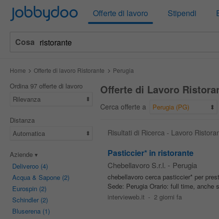
Jobbydoo
Offerte di lavoro
Stipendi
Cosa
Home
Offerte di lavoro Ristorante
Perugia
Ordina 97 offerte di lavoro
Offerte di Lavoro Ristora
Rilevanza
Cerca offerte a
Perugia (PG)
Distanza
Risultati di Ricerca - Lavoro Ristor
Automatica
Pasticcier* in ristorante
Aziende
Chebellavoro S.r.l.
-
Perugia
Deliveroo
(4)
chebellavoro cerca pasticcier* per presti
Acqua & Sapone
(2)
Sede: Perugia Orario: full time, anche 
Eurospin
(2)
intervieweb.it
-
2 giorni fa
Schindler
(2)
Bluserena
(1)