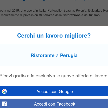
eata nel 2015, che opera in Italia, Portogallo, Spagna, Polonia, Bulgaria e R
e reclutamento di professionisti nell'area della
ristorazione
e del turismo...
Cerchi un lavoro migliore?
taforme di food delivery più note del paese ed effettuiamo consegne nella tu
da ragazziAssicurati di avere a portata di mano la carta d'identità o il passapo
Ristorante
a
Perugia
 E Provincia
Ricevi
e in esclusiva le nuove offerte di lavoro
gratis
di €25.102 con possibilità di proroga e piano di incentivi a raggiungimento ob
rante, rimborso pedaggi e parcheggi, tablet e telefono aziendale. Se ti riconosc
Accedi con Google
Accedi con Facebook