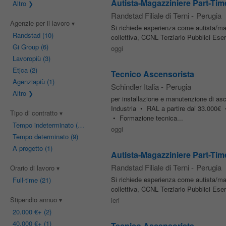
Autista-Magazziniere Part-Time
Altro
Randstad Filiale di Terni
-
Perugia
Agenzie per il lavoro
Si richiede esperienza come autista/maga
Randstad
(10)
collettiva, CCNL Terziario Pubblici Eserc
Gi Group
(6)
oggi
Lavoropiù
(3)
Etjca
(2)
Tecnico Ascensorista
Agenziapiù
(1)
Schindler Italia
-
Perugia
Altro
per installazione e manutenzione di 
Industria • RAL a partire dai 33.000€
Tipo di contratto
• Formazione tecnica...
Tempo indeterminato
(14)
oggi
Tempo determinato
(9)
A progetto
(1)
Autista-Magazziniere Part-Time
Randstad Filiale di Terni
-
Perugia
Orario di lavoro
Si richiede esperienza come autista/maga
Full-time
(21)
collettiva, CCNL Terziario Pubblici Eserc
Stipendio annuo
ieri
20.000 €
+ (2)
40.000 €
+ (1)
Tecnico Ascensorista