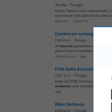
Amplia
-
Perugia
Amplia Talents è una multinazionale, cr
specializzati nella gestione di carriera 
bakeca.it
-
5 giorni fa
Corriere per consegne
Deliveroo
-
Perugia
di
ristoranti
partnerSiamo una delle piat
giorno.Inviare la candidatura è un gioco 
whatjobs.com
-
oggi
Field Sales Account - Perugia
C2C S.r.l.
-
Perugia
livello del CCNL Commercio con una RAL 
restaurant
, auto aziendale, carta carbu
oggi
Rider Deliveroo
Deliveroo
-
Perugia