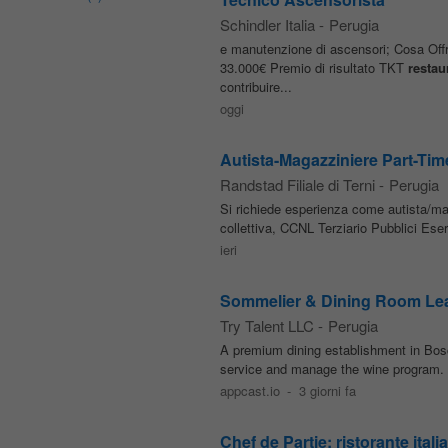
Schindler Italia
-
Perugia
e manutenzione di ascensori; Cosa Off
33.000€ Premio di risultato TKT
restau
contribuire...
oggi
Autista-Magazziniere Part-Tim
Randstad Filiale di Terni
-
Perugia
Si richiede esperienza come autista/maga
collettiva, CCNL Terziario Pubblici Eserc
ieri
Sommelier & Dining Room Lea
Try Talent LLC
-
Perugia
A premium dining establishment in Bosc
service and manage the wine program. Th
appcast.io
-
3 giorni fa
Chef de Partie: ristorante ital