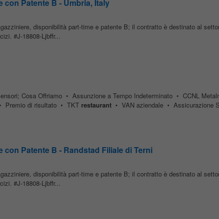
 con Patente B - Umbria, Italy
zziniere, disponibilità part-time e patente B; il contratto è destinato al sett
izi. #J-18808-Ljbffr...
ascensori; Cosa Offriamo • Assunzione a Tempo Indeterminato • CCNL Meta
 • Premio di risultato • TKT
restaurant
• VAN aziendale • Assicurazione Sa
 con Patente B - Randstad Filiale di Terni
zziniere, disponibilità part-time e patente B; il contratto è destinato al sett
izi. #J-18808-Ljbffr...