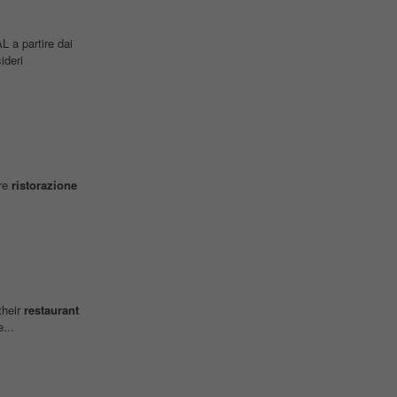
 a partire dai
ideri
ore
ristorazione
their
restaurant
...