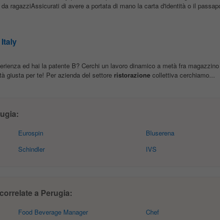
da ragazziAssicurati di avere a portata di mano la carta d'identità o il passapo
Italy
rienza ed hai la patente B? Cerchi un lavoro dinamico a metà fra magazzin
tà giusta per te! Per azienda del settore
ristorazione
collettiva cerchiamo...
ugia:
Eurospin
Bluserena
Schindler
IVS
 correlate a Perugia:
Food Beverage Manager
Chef