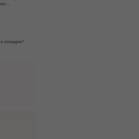
rto...
o e consegne?