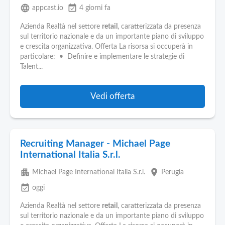
language
event_available
appcast.io
4 giorni fa
Azienda Realtà nel settore
retail
, caratterizzata da presenza
sul territorio nazionale e da un importante piano di sviluppo
e crescita organizzativa. Offerta La risorsa si occuperà in
particolare: • Definire e implementare le strategie di
Talent...
Vedi offerta
Recruiting Manager - Michael Page
International Italia S.r.l.
apartment
place
Michael Page International Italia S.r.l.
Perugia
event_available
oggi
Azienda Realtà nel settore
retail
, caratterizzata da presenza
sul territorio nazionale e da un importante piano di sviluppo