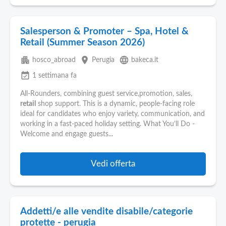
Salesperson & Promoter – Spa, Hotel &
Retail (Summer Season 2026)
apartment
place
language
hosco_abroad
Perugia
bakeca.it
event_available
1 settimana fa
All-Rounders, combining guest service,promotion, sales,
retail
shop support. This is a dynamic, people-facing role
ideal for candidates who enjoy variety, communication, and
working in a fast-paced holiday setting. What You’ll Do -
Welcome and engage guests...
Vedi offerta
Addetti/e alle vendite disabile/categorie
protette - perugia