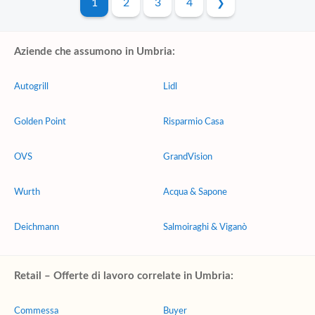
1
2
3
4
Aziende che assumono in Umbria:
Autogrill
Lidl
Golden Point
Risparmio Casa
OVS
GrandVision
Wurth
Acqua & Sapone
Deichmann
Salmoiraghi & Viganò
Retail – Offerte di lavoro correlate in Umbria:
Commessa
Buyer