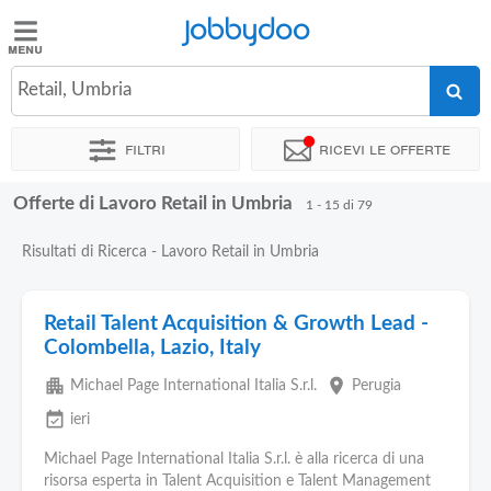
Jobbydoo
Jobbydoo
Retail, Umbria
Offerte
di
Filtri
Ricevi le offerte
lavoro
Offerte di Lavoro Retail in Umbria
1 - 15 di 79
Stipendi
Risultati di Ricerca - Lavoro Retail in Umbria
Elenco
professioni
Retail Talent Acquisition & Growth Lead -
Colombella, Lazio, Italy
Blog
apartment
place
Michael Page International Italia S.r.l.
Perugia
event_available
ieri
Michael Page International Italia S.r.l. è alla ricerca di una
risorsa esperta in Talent Acquisition e Talent Management