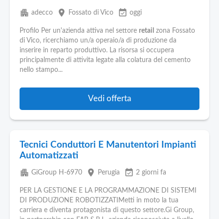
apartment
place
event_available
adecco
Fossato di Vico
oggi
Profilo Per un'azienda attiva nel settore
retail
zona Fossato
di Vico, ricerchiamo un/a operaio/a di produzione da
inserire in reparto produttivo. La risorsa si occupera
principalmente di attivita legate alla colatura del cemento
nello stampo...
Vedi offerta
Tecnici Conduttori E Manutentori Impianti
Automatizzati
apartment
place
event_available
GiGroup H-6970
Perugia
2 giorni fa
PER LA GESTIONE E LA PROGRAMMAZIONE DI SISTEMI
DI PRODUZIONE ROBOTIZZATIMetti in moto la tua
carriera e diventa protagonista di questo settore.Gi Group,