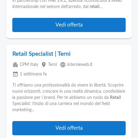
in partnership con FAB S.R.L, azienda riconosciuta a livello
internazionale nel settore dell’arredo, dal
retail
...
Vedi offerta
Retail Specialist | Terni
apartment
place
language
CPM Italy
Terni
intervieweb.it
event_available
1 settimana fa
Ti offriamo una professionalità da vivere in libertà. Scoprire
nuovi orizzonti, crescere in una realtà dinamica, condividere
la passione per i brand. Per te abbiamo un ruolo da
Retail
Specialist: l’inizio di una carriera nel mondo del field
marketing...
Vedi offerta