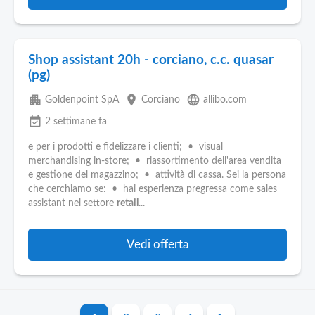
Shop assistant 20h - corciano, c.c. quasar
(pg)
apartment
place
language
Goldenpoint SpA
Corciano
allibo.com
event_available
2 settimane fa
e per i prodotti e fidelizzare i clienti; • visual
merchandising in-store; • riassortimento dell'area vendita
e gestione del magazzino; • attività di cassa. Sei la persona
che cerchiamo se: • hai esperienza pregressa come sales
assistant nel settore
retail
...
Vedi offerta