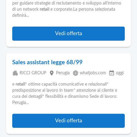
Pubblica
per guidare strategie di reclutamento e sviluppo all’interno
Offerte
di un network
retail
e corporate.La persona selezionata
definirà...
Area
Aziende
Vedi offerta
Sales assistant legge 68/99
apartment
place
language
event_available
RICCI GROUP
Perugia
whatjobs.com
oggi
e
retail
* ottime capacità comunicative e relazionali*
predisposizione al lavoro in team* attenzione al cliente e
cura dei dettagli* flessibilità e dinamismo Sede di lavoro:
Perugia...
Vedi offerta