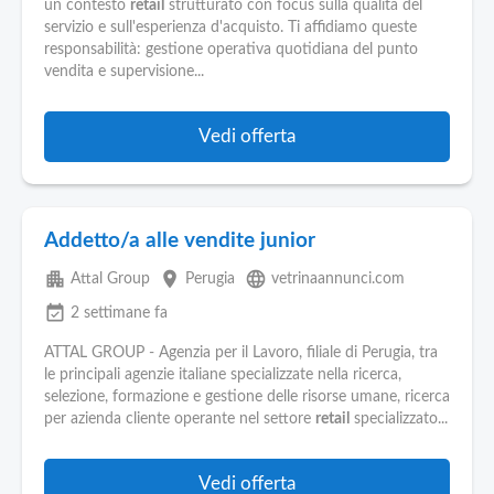
un contesto
retail
strutturato con focus sulla qualità del
servizio e sull'esperienza d'acquisto. Ti affidiamo queste
responsabilità: gestione operativa quotidiana del punto
vendita e supervisione...
Vedi offerta
Addetto/a alle vendite junior
apartment
place
language
Attal Group
Perugia
vetrinaannunci.com
event_available
2 settimane fa
ATTAL GROUP - Agenzia per il Lavoro, filiale di Perugia, tra
le principali agenzie italiane specializzate nella ricerca,
selezione, formazione e gestione delle risorse umane, ricerca
per azienda cliente operante nel settore
retail
specializzato...
Vedi offerta