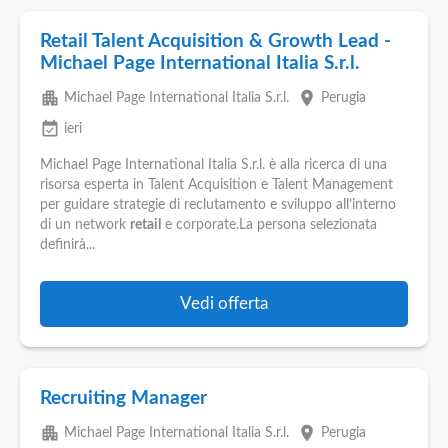
Retail Talent Acquisition & Growth Lead -
Michael Page International Italia S.r.l.
apartment
place
Michael Page International Italia S.r.l.
Perugia
event_available
ieri
Michael Page International Italia S.r.l. è alla ricerca di una
risorsa esperta in Talent Acquisition e Talent Management
per guidare strategie di reclutamento e sviluppo all’interno
di un network
retail
e corporate.La persona selezionata
definirà...
Vedi offerta
Recruiting Manager
apartment
place
Michael Page International Italia S.r.l.
Perugia