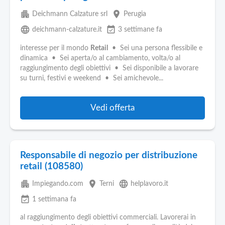
apartment
place
Deichmann Calzature srl
Perugia
language
event_available
deichmann-calzature.it
3 settimane fa
interesse per il mondo
Retail
• Sei una persona flessibile e
dinamica • Sei aperta/o al cambiamento, volta/o al
raggiungimento degli obiettivi • Sei disponibile a lavorare
su turni, festivi e weekend • Sei amichevole...
Vedi offerta
Responsabile di negozio per distribuzione
retail (108580)
apartment
place
language
Impiegando.com
Terni
helplavoro.it
event_available
1 settimana fa
al raggiungimento degli obiettivi commerciali. Lavorerai in