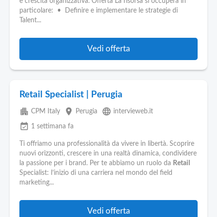
e crescita organizzativa. Offerta La risorsa si occuperà in
particolare: • Definire e implementare le strategie di
Talent...
Vedi offerta
Retail Specialist | Perugia
apartment
place
language
CPM Italy
Perugia
intervieweb.it
event_available
1 settimana fa
Ti offriamo una professionalità da vivere in libertà. Scoprire
nuovi orizzonti, crescere in una realtà dinamica, condividere
la passione per i brand. Per te abbiamo un ruolo da
Retail
Specialist: l’inizio di una carriera nel mondo del field
marketing...
Vedi offerta