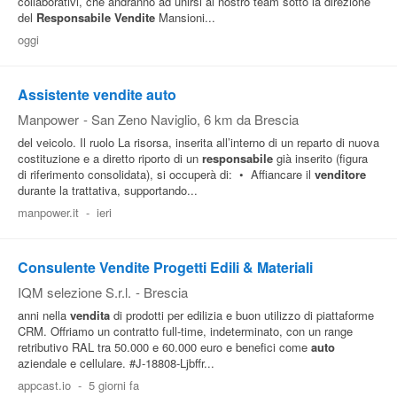
collaborativi, che andranno ad unirsi al nostro team sotto la direzione
del
Responsabile
Vendite
Mansioni...
Pubblica
oggi
Offerte
Assistente vendite auto
Area
Manpower
-
San Zeno Naviglio
, 6 km da Brescia
Aziende
del veicolo. Il ruolo La risorsa, inserita all’interno di un reparto di nuova
costituzione e a diretto riporto di un
responsabile
già inserito (figura
di riferimento consolidata), si occuperà di: • Affiancare il
venditore
durante la trattativa, supportando...
manpower.it
-
ieri
Consulente Vendite Progetti Edili & Materiali
IQM selezione S.r.l.
-
Brescia
anni nella
vendita
di prodotti per edilizia e buon utilizzo di piattaforme
CRM. Offriamo un contratto full-time, indeterminato, con un range
retributivo RAL tra 50.000 e 60.000 euro e benefici come
auto
aziendale e cellulare. #J-18808-Ljbffr...
appcast.io
-
5 giorni fa