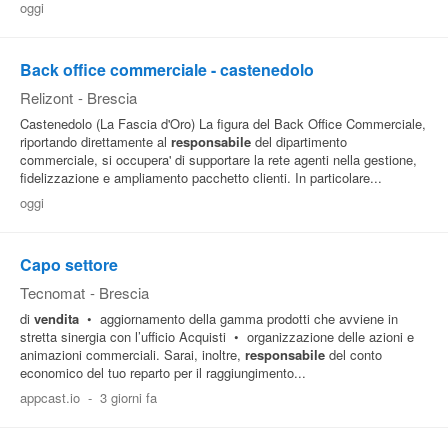
oggi
Back office commerciale - castenedolo
Relizont
-
Brescia
Castenedolo (La Fascia d'Oro) La figura del Back Office Commerciale,
riportando direttamente al
responsabile
del dipartimento
commerciale, si occupera' di supportare la rete agenti nella gestione,
fidelizzazione e ampliamento pacchetto clienti. In particolare...
oggi
Capo settore
Tecnomat
-
Brescia
di
vendita
• aggiornamento della gamma prodotti che avviene in
stretta sinergia con l’ufficio Acquisti • organizzazione delle azioni e
animazioni commerciali. Sarai, inoltre,
responsabile
del conto
economico del tuo reparto per il raggiungimento...
appcast.io
-
3 giorni fa