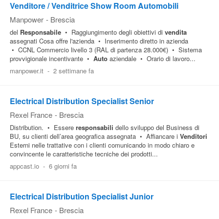
Venditore / Venditrice Show Room Automobili
Manpower
-
Brescia
del
Responsabile
• Raggiungimento degli obiettivi di
vendita
assegnati Cosa offre l'azienda • Inserimento diretto in azienda
• CCNL Commercio livello 3 (RAL di partenza 28.000€) • Sistema
provvigionale incentivante •
Auto
aziendale • Orario di lavoro...
manpower.it
-
2 settimane fa
Electrical Distribution Specialist Senior
Rexel France
-
Brescia
Distribution. • Essere
responsabili
dello sviluppo del Business di
BU, su clienti dell’area geografica assegnata • Affiancare i
Venditori
Esterni nelle trattative con i clienti comunicando in modo chiaro e
convincente le caratteristiche tecniche dei prodotti...
appcast.io
-
6 giorni fa
Electrical Distribution Specialist Junior
Rexel France
-
Brescia