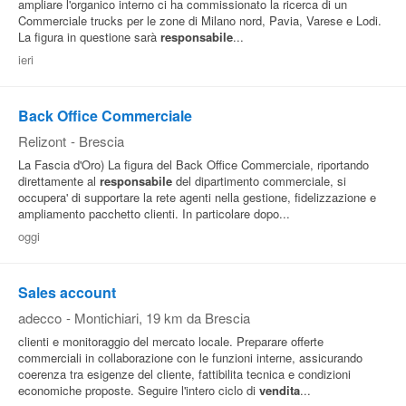
ampliare l'organico interno ci ha commissionato la ricerca di un
Commerciale trucks per le zone di Milano nord, Pavia, Varese e Lodi.
La figura in questione sarà
responsabile
...
ieri
Back Office Commerciale
Relizont
-
Brescia
La Fascia d'Oro) La figura del Back Office Commerciale, riportando
direttamente al
responsabile
del dipartimento commerciale, si
occupera' di supportare la rete agenti nella gestione, fidelizzazione e
ampliamento pacchetto clienti. In particolare dopo...
oggi
Sales account
adecco
-
Montichiari
, 19 km da Brescia
clienti e monitoraggio del mercato locale. Preparare offerte
commerciali in collaborazione con le funzioni interne, assicurando
coerenza tra esigenze del cliente, fattibilita tecnica e condizioni
economiche proposte. Seguire l'intero ciclo di
vendita
...