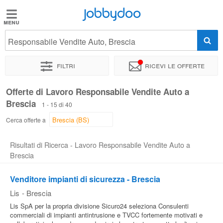
Jobbydoo
Jobbydoo
Responsabile Vendite Auto, Brescia
Offerte
di
Filtri
Ricevi le offerte
lavoro
Offerte di Lavoro Responsabile Vendite Auto a
Brescia
Stipendi
1 - 15 di 40
Cerca offerte a
Elenco
Risultati di Ricerca - Lavoro Responsabile Vendite Auto a
professioni
Brescia
Venditore impianti di sicurezza - Brescia
Blog
Lis
-
Brescia
Lis SpA per la propria divisione Sicuro24 seleziona Consulenti
commerciali di impianti antintrusione e TVCC fortemente motivati e