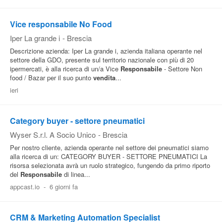
Vice responsabile No Food
Iper La grande i
-
Brescia
Descrizione azienda: Iper La grande i, azienda italiana operante nel
settore della GDO, presente sul territorio nazionale con più di 20
ipermercati, è alla ricerca di un/a Vice
Responsabile
- Settore Non
food / Bazar per il suo punto
vendita
...
ieri
Category buyer - settore pneumatici
Wyser S.r.l. A Socio Unico
-
Brescia
Per nostro cliente, azienda operante nel settore dei pneumatici siamo
alla ricerca di un: CATEGORY BUYER - SETTORE PNEUMATICI La
risorsa selezionata avrà un ruolo strategico, fungendo da primo riporto
del
Responsabile
di linea...
appcast.io
-
6 giorni fa
CRM & Marketing Automation Specialist