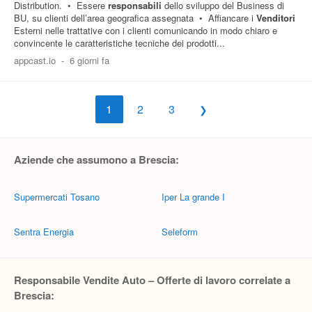
Distribution. • Essere
responsabili
dello sviluppo del Business di
BU, su clienti dell’area geografica assegnata • Affiancare i
Venditori
Esterni nelle trattative con i clienti comunicando in modo chiaro e
convincente le caratteristiche tecniche dei prodotti...
appcast.io
-
6 giorni fa
1
2
3
Aziende che assumono a Brescia:
Supermercati Tosano
Iper La grande I
Sentra Energia
Seleform
Responsabile Vendite Auto – Offerte di lavoro correlate a
Brescia: