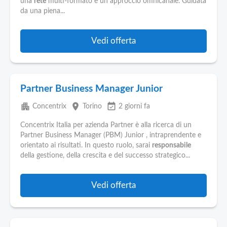
una
rete
multi-formato e un approccio omnicanale. Guidata
da una piena...
Vedi offerta
Partner Business Manager Junior
apartment
place
event_available
Concentrix
Torino
2 giorni fa
Concentrix Italia per azienda Partner è alla ricerca di un
Partner Business Manager (PBM) Junior , intraprendente e
orientato ai risultati. In questo ruolo, sarai
responsabile
della gestione, della crescita e del successo strategico...
Vedi offerta