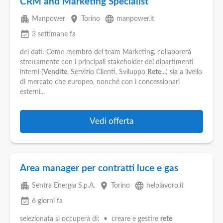
CRM and Marketing Specialist
apartment
place
language
Manpower
Torino
manpower.it
event_available
3 settimane fa
dei dati. Come membro del team Marketing, collaborerà
strettamente con i principali stakeholder dei dipartimenti
interni (
Vendite
, Servizio Clienti, Sviluppo
Rete
...) sia a livello
di mercato che europeo, nonché con i concessionari
esterni...
Vedi offerta
Area manager per contratti luce e gas
apartment
place
language
Sentra Energia S.p.A.
Torino
helplavoro.it
event_available
6 giorni fa
selezionata si occuperà di: • creare e gestire
rete