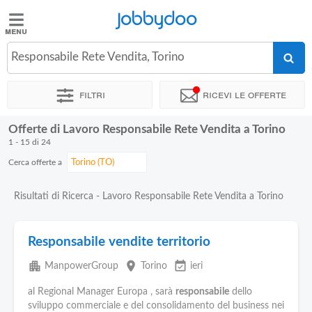
Jobbydoo
Jobbydoo
Responsabile Rete Vendita, Torino
Offerte
di
Filtri
Ricevi le offerte
lavoro
Offerte di Lavoro Responsabile Rete Vendita a Torino
Stipendi
1 - 15 di 24
Cerca offerte a
Elenco
professioni
Risultati di Ricerca - Lavoro Responsabile Rete Vendita a Torino
Blog
Responsabile vendite territorio
apartment
place
event_available
ManpowerGroup
Torino
ieri
al Regional Manager Europa , sarà
responsabile
dello
sviluppo commerciale e del consolidamento del business nei