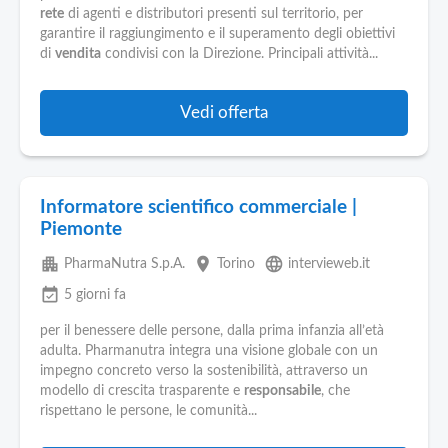
rete
di agenti e distributori presenti sul territorio, per
garantire il raggiungimento e il superamento degli obiettivi
di
vendita
condivisi con la Direzione. Principali attività...
Vedi offerta
Informatore scientifico commerciale |
Piemonte
apartment
place
language
PharmaNutra S.p.A.
Torino
intervieweb.it
event_available
5 giorni fa
per il benessere delle persone, dalla prima infanzia all’età
adulta. Pharmanutra integra una visione globale con un
impegno concreto verso la sostenibilità, attraverso un
modello di crescita trasparente e
responsabile
, che
rispettano le persone, le comunità...