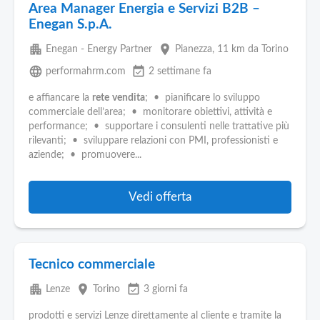
Area Manager Energia e Servizi B2B –
Enegan S.p.A.
apartment
place
Enegan - Energy Partner
Pianezza
, 11 km da Torino
language
event_available
performahrm.com
2 settimane fa
e affiancare la
rete
vendita
; • pianificare lo sviluppo
commerciale dell’area; • monitorare obiettivi, attività e
performance; • supportare i consulenti nelle trattative più
rilevanti; • sviluppare relazioni con PMI, professionisti e
aziende; • promuovere...
Vedi offerta
Tecnico commerciale
apartment
place
event_available
Lenze
Torino
3 giorni fa
prodotti e servizi Lenze direttamente al cliente e tramite la