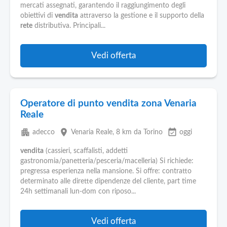
Pubblica
mercati assegnati, garantendo il raggiungimento degli
Offerte
obiettivi di
vendita
attraverso la gestione e il supporto della
rete
distributiva. Principali...
Area
Aziende
Vedi offerta
Operatore di punto vendita zona Venaria
Reale
apartment
place
event_available
adecco
Venaria Reale
, 8 km da Torino
oggi
vendita
(cassieri, scaffalisti, addetti
gastronomia/panetteria/pesceria/macelleria) Si richiede:
pregressa esperienza nella mansione. Si offre: contratto
determinato alle dirette dipendenze del cliente, part time
24h settimanali lun-dom con riposo...
Vedi offerta