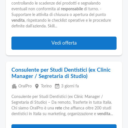
controllando le scadenze dei prodotti e segnalando
eventuali non conformita al
responsabile
di turno. -
Supportare le attivita di chiusura o apertura del punto
vendita
, rispettando le checklist operative e le procedure
definite dall'azienda. Skill...
Vedi offerta
Consulente per Studi Dentistici (ex Clinic
Manager / Segretaria di Studio)
apartment
place
event_available
OralPro
Torino
3 giorni fa
Consulente per Studi Dentistici (ex Clinic Manager /
Segretaria di Studio) – Da remoto, Trasferte in tutta Italia.
Chi siamo OralPro è una
rete
che affianca oltre 200 studi
dentistici in Italia su marketing, organizzazione e
vendita
...