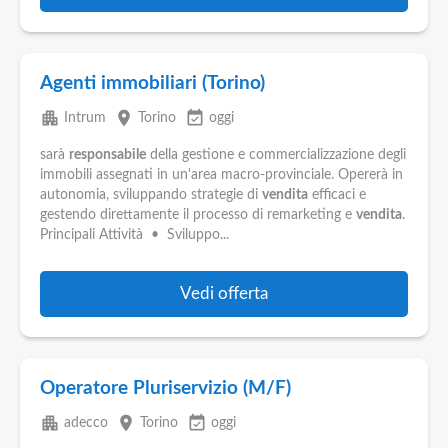
Agenti immobiliari (Torino)
apartment
place
event_available
Intrum
Torino
oggi
sarà
responsabile
della gestione e commercializzazione degli
immobili assegnati in un'area macro-provinciale. Opererà in
autonomia, sviluppando strategie di
vendita
efficaci e
gestendo direttamente il processo di remarketing e
vendita
.
Principali Attività • Sviluppo...
Vedi offerta
Operatore Pluriservizio (M/F)
apartment
place
event_available
adecco
Torino
oggi