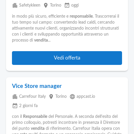
apartment
place
event_available
Safetykleen
Torino
oggi
in modo più sicuro, efficiente e
responsabile
. Trascorrerai il
tuo tempo sul campo: convertendo lead caldi, cercando
attivamente nuovi clienti, organizzando incontri strutturati
con i clienti e sviluppando opportunità attraverso un
processo di
vendita
...
Vedi offerta
Vice Store manager
apartment
place
language
Carrefour Italy
Torino
appcast.io
event_available
2 giorni fa
con il
Responsabile
del Personale. A seconda dell'esito del
primo colloquio, potresti incontrare in presenza il Direttore
del punto
vendita
di riferimento. Carrefour Italia opera con