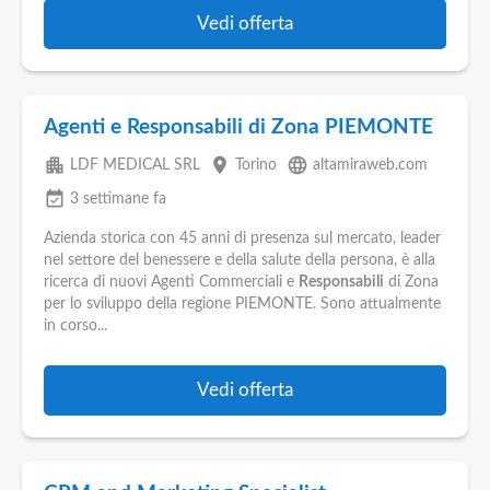
Vedi offerta
Agenti e Responsabili di Zona PIEMONTE
apartment
place
language
LDF MEDICAL SRL
Torino
altamiraweb.com
event_available
3 settimane fa
Azienda storica con 45 anni di presenza sul mercato, leader
nel settore del benessere e della salute della persona, è alla
ricerca di nuovi Agenti Commerciali e
Responsabili
di Zona
per lo sviluppo della regione PIEMONTE. Sono attualmente
in corso...
Vedi offerta