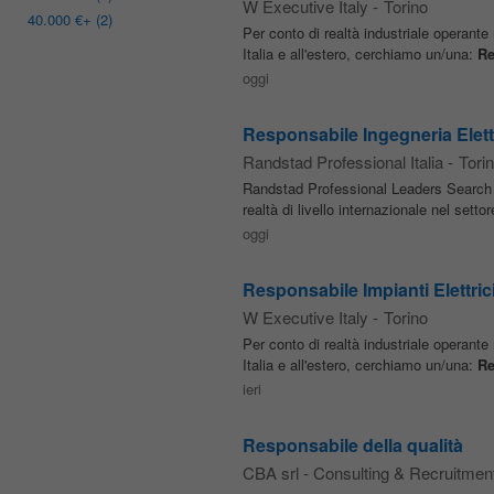
W Executive Italy
-
Torino
40.000 €
+ (2)
Per conto di realtà industriale operante n
Italia e all'estero, cerchiamo un/una:
Re
oggi
Responsabile Ingegneria Elettr
Randstad Professional Italia
-
Tori
Randstad Professional Leaders Search 
realtà di livello internazionale nel setto
oggi
Responsabile Impianti Elettric
W Executive Italy
-
Torino
Per conto di realtà industriale operante n
Italia e all'estero, cerchiamo un/una:
Re
ieri
Responsabile della qualità
CBA srl - Consulting & Recruitmen