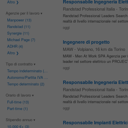
Responsabile Ingegneria Elettr
Altro
Randstad Professional Italia
-
Tori
Agenzie per il lavoro
Randstad Professional Leaders Search 
Manpower
(13)
realtà di livello internazionale nel setto
Randstad
(11)
oggi
Synergie
(11)
Michael Page
(7)
Ingegnere di progetto
ADHR
(4)
MAW
-
Volpiano
, 16 km da Torino
Altro
MAW - Men At Work SPA Agenzia per il L
leader nel settore elettrico un PROJE
Tipo di contratto
oggi
Tempo indeterminato
(21)
Autonomo/Partita IVA
(3)
Responsabile Ingegneria Elettr
Tempo determinato
(2)
Randstad Professional Italia
-
Tori
Orario di lavoro
Randstad Professional Leaders Search 
realtà di livello internazionale nel setto
Full-time
(13)
oggi
Part-time
(1)
Stipendio annuo
Responsabile Impianti Elettric
10.000 €
+ (3)