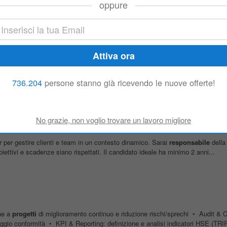
oppure
zazione del Grant Agreement – finanziamento Europa, sorvegliando scadenze..
à Impianti
rizione del ruolo Stiamo selezionando un Quality Supervisor motivato e qual
MW situato a Ferrara, Italia. Il candidato prescelto risponderà direttamente al 
736.204
persone stanno già ricevendo le nuove offerte!
ti End-to-End
er gestire clienti e team in un contesto dinamico. Sarai
responsabile
della 
iettivi e scadenze siano rispettati. Il candidato ideale ha minimo 2 anni...
ne a
progetti
di miglioramento continuo e riduzione rischi/sprechi • Audit & 
aggio conformità • KPI & Reporting: definizione e analisi indicatori HSE (TRIR,