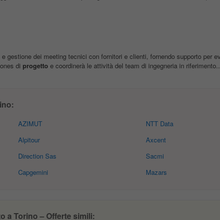
e gestione dei meeting tecnici con fornitori e clienti, fornendo supporto per e
stones di
progetto
e coordinerà le attività del team di ingegneria in riferimento..
ino:
AZIMUT
NTT Data
Alpitour
Axcent
Direction Sas
Sacmi
Capgemini
Mazars
a Torino – Offerte simili: