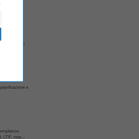
.
ificato per un
Site...
pianificazione e
Compliance:
 LTIF, near...