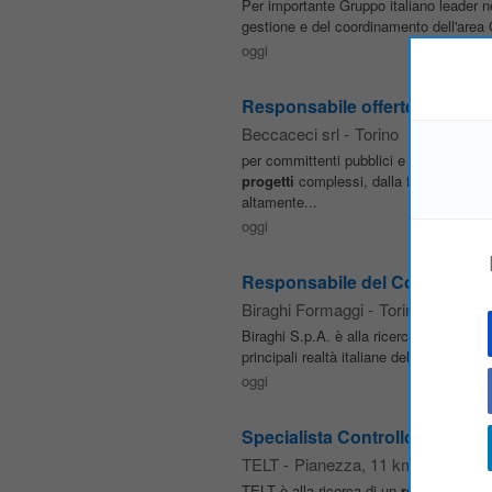
Per importante Gruppo italiano leader ne
gestione e del coordinamento dell'area Q
oggi
Responsabile offerte ufficio g
Beccaceci srl
-
Torino
per committenti pubblici e privati. Op
progetti
complessi, dalla fase di proget
altamente...
oggi
Responsabile del Controllo e 
Biraghi Formaggi
-
Torino
Biraghi S.p.A. è alla ricerca di un/una
R
principali realtà italiane del settore la
oggi
Specialista Controllo e Pianifi
TELT
-
Pianezza
, 11 km da Torino
TELT è alla ricerca di un
responsabile