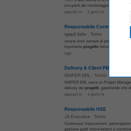
occuperà del monitoraggio della realiz
appcast.io
-
3 giorni fa
Responsabile Controllo Qualit
agap2 Italia
-
Torino
umane sono sempre al primo posto. Desc
importante
progetto
fotovoltaico da 25 
oggi
Delivery & Client PM — Proget
SNIPER SRL
-
Torino
SNIPER SRL cerca un Project Manager p
delivery dei
progetti
, garantendo che ob
appcast.io
-
4 giorni fa
Responsabile HSE
JX Executive
-
Torino
Continuous Improvement: partecipazio
gestione audit interni/esterni e monitor