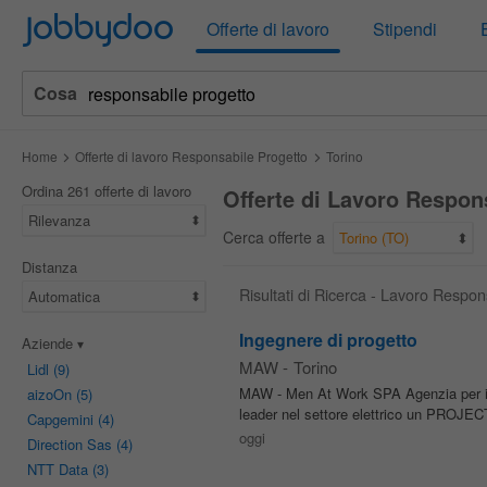
Jobbydoo
Offerte di lavoro
Stipendi
Cosa
Home
Offerte di lavoro Responsabile Progetto
Torino
Ordina 261 offerte di lavoro
Offerte di Lavoro Respon
Rilevanza
Cerca offerte a
Torino (TO)
Distanza
Risultati di Ricerca - Lavoro Respon
Automatica
Ingegnere di progetto
Aziende
MAW
-
Torino
Lidl
(9)
MAW - Men At Work SPA Agenzia per il L
aizoOn
(5)
leader nel settore elettrico un PROJE
Capgemini
(4)
oggi
Direction Sas
(4)
NTT Data
(3)