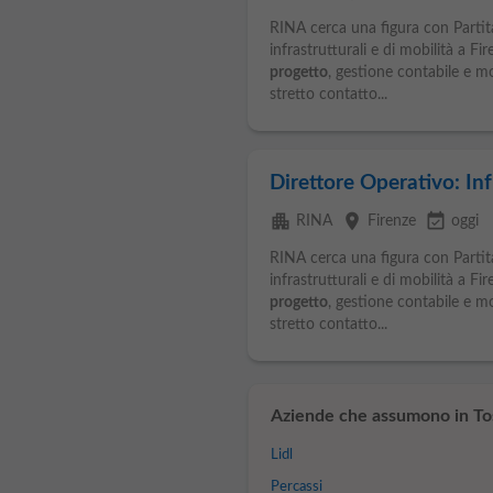
RINA cerca una figura con Parti
infrastrutturali e di mobilità a Fi
progetto
, gestione contabile e 
stretto contatto...
Direttore Operativo: In
apartment
place
event_available
RINA
Firenze
oggi
RINA cerca una figura con Parti
infrastrutturali e di mobilità a Fi
progetto
, gestione contabile e 
stretto contatto...
Aziende che assumono in To
Lidl
Percassi