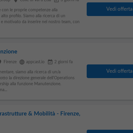
place
event_available
 Group
Colle di Val d'Elsa
3 giorni fa
Vedi offerta
re con le proprie competenze alla
 alto profilo. Siamo alla ricerca di un
 e motivato da inserire nel nostro team, con
enzione
ce
language
event_available
Firenze
appcast.io
2 giorni fa
Vedi offerta
mentare, siamo alla ricerca di un/a
tto la direzione generale dell'Operations
ership alla funzione Manutenzione.
a...
rastrutture & Mobilità - Firenze,