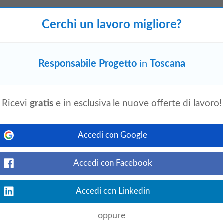
ione Piping Water Mist
Cerchi un lavoro migliore?
le
ieri
Vedi offerta
cono alla nostra crescita e al nostro
nternazionale. Per rafforzare il nostro
Responsabile Progetto
in
Toscana
rosa , siamo alla ricerca di un
g Water Mist...
Ricevi
gratis
e in esclusiva le nuove offerte di lavoro!
ngineer
Accedi con Google
Vedi offerta
zione.La risorsa sara
responsabile
dello
 standardizzate, garantendo il rispetto delle
Accedi con Facebook
rando con i diversi reparti aziendali per
Accedi con Linkedin
oppure
e