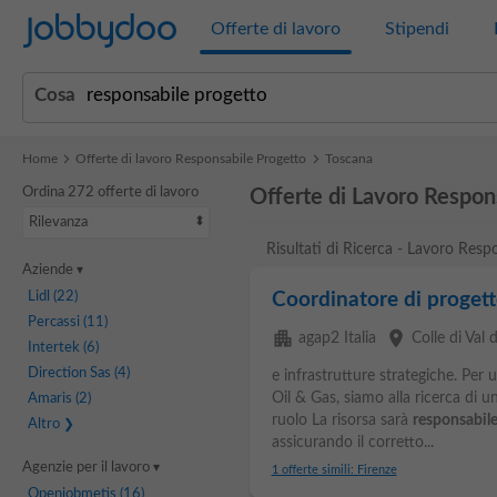
Jobbydoo
Offerte di lavoro
Stipendi
Cosa
Home
Offerte di lavoro Responsabile Progetto
Toscana
Ordina 272 offerte di lavoro
Offerte di Lavoro Respon
Rilevanza
Risultati di Ricerca - Lavoro Resp
Aziende
Lidl
(22)
Coordinatore di proget
Percassi
(11)
apartment
place
agap2 Italia
Colle di Val 
Intertek
(6)
Direction Sas
(4)
e infrastrutture strategiche. Per
Oil & Gas, siamo alla ricerca di 
Amaris
(2)
ruolo La risorsa sarà
responsabil
Altro
assicurando il corretto...
Agenzie per il lavoro
1 offerte simili: Firenze
Openjobmetis
(16)