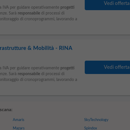
Vedi offerta
ta IVA per guidare operativamente
progetti
renze. Sarà
responsabile
di processi di
monitoraggio di cronoprogrammi, lavorando a
frastrutture & Mobilità - RINA
Vedi offerta
ta IVA per guidare operativamente
progetti
renze. Sarà
responsabile
di processi di
monitoraggio di cronoprogrammi, lavorando a
scana:
Amaris
SkyTechnology
Mazars
Spindox