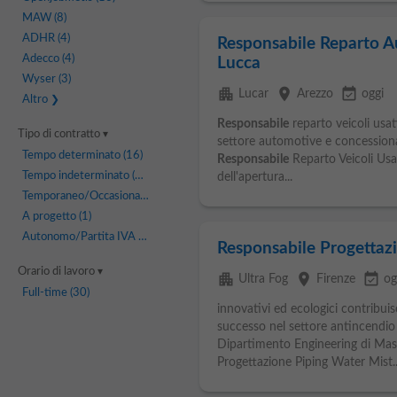
MAW
(8)
ADHR
(4)
Responsabile Reparto A
Adecco
(4)
Lucca
Wyser
(3)
apartment
place
event_available
Lucar
Arezzo
oggi
Altro
Responsabile
reparto veicoli usat
Tipo di contratto
settore automotive e concessionari
Tempo determinato
(16)
Responsabile
Reparto Veicoli Usat
Tempo indeterminato
(12)
dell'apertura...
Temporaneo/Occasionale
(2)
A progetto
(1)
Autonomo/Partita IVA
(1)
Responsabile Progettaz
Orario di lavoro
apartment
place
event_available
Ultra Fog
Firenze
og
Full-time
(30)
innovativi ed ecologici contribuis
successo nel settore antincendio i
Dipartimento Engineering di Mass
Progettazione Piping Water Mist..