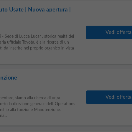
uto Usate | Nuova apertura |
Vedi offerta
 - Sede di Lucca Lucar , storica realtà del
a ufficiale Toyota, è alla ricerca di un
i da inserire nel proprio organico in vista
enzione
Vedi offerta
mentare, siamo alla ricerca di un/a
tto la direzione generale dell' Operations
ership alla funzione Manutenzione.
a...