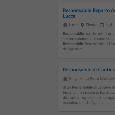
Responsabile Reparto A
Lucca
apartment
place
event_available
Lucar
Firenze
oggi
Responsabile
reparto veicoli usat
settore automotive e concessionari
Responsabile
Reparto Veicoli Usat
dell'apertura...
Responsabile di Cantier
apartment
Borgo Santo Pietro Lifestyle
di un
Responsabile
di Cantiere es
team, con la responsabilità di coo
dei cantieri legati ai nostri
proget
manutenzione. La figura...