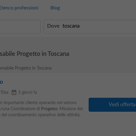
Elenco professioni
Blog
Dove
sabile Progetto in Toscana
onsabile Progetto in Toscana
to
event_available
d'Elsa
3 giorni fa
 un importante cliente operante nel settore
Vedi offerta
un/una Coordinatore di
Progetto
. Missione del
e
del coordinamento operativo delle attività,