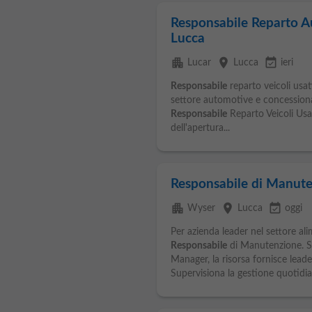
Responsabile Reparto A
Lucca
apartment
place
event_available
Lucar
Lucca
ieri
Responsabile
reparto veicoli usati
settore automotive e concessionari
Responsabile
Reparto Veicoli Usat
dell'apertura...
Responsabile di Manut
apartment
place
event_available
Wyser
Lucca
oggi
Per azienda leader nel settore ali
Responsabile
di Manutenzione. So
Manager, la risorsa fornisce lead
Supervisiona la gestione quotidian