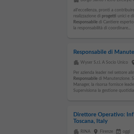
apartment
Borgo Santo Pietro Lifestyle
all'eccellenza, pronti a contribui
realizzazione di
progetti
unici e di
Responsabile
di Cantiere esperto
la responsabilità di coordinare...
Responsabile di Manut
apartment
pla
Wyser S.r.l. A Socio Unico
Per azienda leader nel settore ali
Responsabile
di Manutenzione. So
Manager, la risorsa fornisce lead
Supervisiona la gestione quotidian
Direttore Operativo: Inf
Toscana, Italy
apartment
place
event_available
RINA
Firenze
oggi