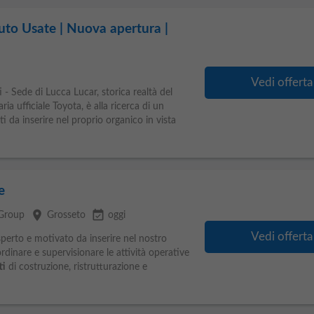
uto Usate | Nuova apertura |
Vedi offerta
i - Sede di Lucca Lucar, storica realtà del
a ufficiale Toyota, è alla ricerca di un
i da inserire nel proprio organico in vista
e
place
event_available
 Group
Grosseto
oggi
Vedi offerta
perto e motivato da inserire nel nostro
rdinare e supervisionare le attività operative
ti
di costruzione, ristrutturazione e