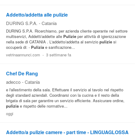
Addetto/addetta alle pulizie
DURING S.P.A.
-
Catania
DURING S.P.A. Ricerchiamo, per azienda cliente operante nel settore
multiservizi, Addetti/addette alle
Pulizie
per attività di igienizzazione
nella sede di CATANIA . L'addetto/addetta al servizio
pulizie
si
occuperà di: -
Pulizia
e sanificazione...
vetrinaannunci.com
-
3 settimane fa
Chef De Rang
adecco
-
Catania
e l'allestimento della sala. Effettuare il servizio al tavolo nel rispetto
degli standard aziendali. Coordinarsi con la cucina e il resto della
brigata di sala per garantire un servizio efficiente. Assicurare ordine,
pulizia
e rispetto delle normative...
oggi
Addetto/a pulizie camere - part time - LINGUAGLOSSA