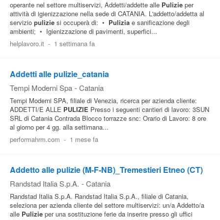
operante nel settore multiservizi, Addetti/addette alle
Pulizie
per
attività di igienizzazione nella sede di CATANIA. L'addetto/addetta al
servizio
pulizie
si occuperà di: •
Pulizia
e sanificazione degli
ambienti; • Igienizzazione di pavimenti, superfici...
helplavoro.it
-
1 settimana fa
Addetti alle pulizie_catania
Tempi Moderni Spa
-
Catania
Tempi Moderni SPA, filiale di Venezia, ricerca per azienda cliente:
ADDETTI/E ALLE
PULIZIE
Presso i seguenti cantieri di lavoro: 3SUN
SRL di Catania Contrada Blocco torrazze snc: Orario di Lavoro: 8 ore
al giorno per 4 gg. alla settimana...
performahrm.com
-
1 mese fa
Addetto alle pulizie (M-F-NB)_Tremestieri Etneo (CT)
Randstad Italia S.p.A.
-
Catania
Randstad Italia S.p.A. Randstad Italia S.p.A., filiale di Catania,
seleziona per azienda cliente del settore multiservizi: un/a Addetto/a
alle
Pulizie
per una sostituzione ferie da inserire presso gli uffici