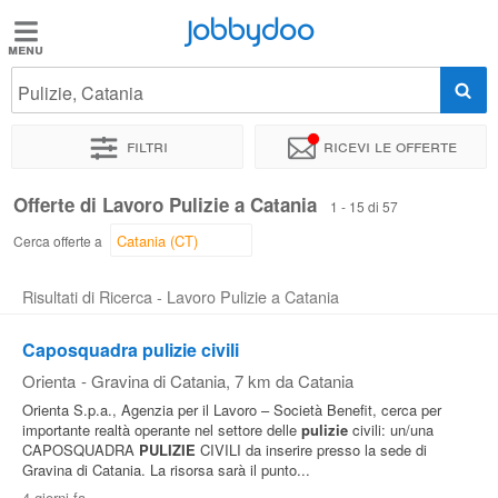
Jobbydoo
Jobbydoo
Pulizie, Catania
Offerte
di
Filtri
Ricevi le offerte
lavoro
Offerte di Lavoro Pulizie a Catania
1 - 15 di 57
Stipendi
Cerca offerte a
Risultati di Ricerca - Lavoro Pulizie a Catania
Elenco
professioni
Caposquadra pulizie civili
Orienta
-
Gravina di Catania
, 7 km da Catania
Blog
Orienta S.p.a., Agenzia per il Lavoro – Società Benefit, cerca per
importante realtà operante nel settore delle
pulizie
civili: un/una
CAPOSQUADRA
PULIZIE
CIVILI da inserire presso la sede di
Gravina di Catania. La risorsa sarà il punto...
4 giorni fa