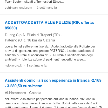
TeamSystem situati a Tremestieri Etneo...
vetrinaannunci.com
-
3 settimane fa
ADDETTO/ADDETTA ALLE PULIZIE (RIF. offerta:
85030)
During S.p.A. Filiale di Trapani (TP)
-
Paternò (CT)
, 18 km da Catania
operante nel settore multiservizi, Addetti/addette alle
Pulizie
per
attività di igienizzazione presso PATERNO'. L'addetto/addetta al
servizio
pulizie
si occuperà di: •
Pulizia
e sanificazione degli
ambienti • Igienizzazione di pavimenti, superfici e aree...
helplavoro.it
-
3 settimane fa
Assistenti domiciliari con esperienza in Irlanda -2.169
- 3.280,50 euro/mese
ALHomecare
-
Catania
del lavoro: Assistente per persone anziane in Irlanda. Vivi con la
persona anziana presso il suo domicilio. Dormi nella casa da 5 a 7
notti a settimana. Lavori 5-6 giorni, 7-8 ore al giorno (lavoro diurno). Ti