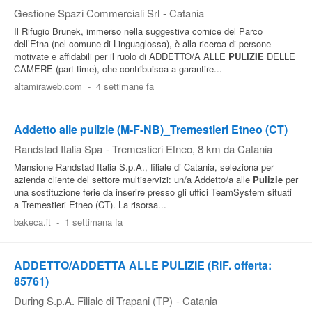
Gestione Spazi Commerciali Srl
-
Catania
Il Rifugio Brunek, immerso nella suggestiva cornice del Parco
dell’Etna (nel comune di Linguaglossa), è alla ricerca di persone
motivate e affidabili per il ruolo di ADDETTO/A ALLE
PULIZIE
DELLE
CAMERE (part time), che contribuisca a garantire...
altamiraweb.com
-
4 settimane fa
Addetto alle pulizie (M-F-NB)_Tremestieri Etneo (CT)
Randstad Italia Spa
-
Tremestieri Etneo
, 8 km da Catania
Mansione Randstad Italia S.p.A., filiale di Catania, seleziona per
azienda cliente del settore multiservizi: un/a Addetto/a alle
Pulizie
per
una sostituzione ferie da inserire presso gli uffici TeamSystem situati
a Tremestieri Etneo (CT). La risorsa...
bakeca.it
-
1 settimana fa
ADDETTO/ADDETTA ALLE PULIZIE (RIF. offerta:
85761)
During S.p.A. Filiale di Trapani (TP)
-
Catania