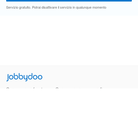
Servizio gratuito. Potrai disattivare il servizio in qualunque momento
Jobbydoo
Cerca per professione
Cerca per area geografica
Cerca per azienda
Termini e Condizioni
Privacy
Contatti
© 2013-2026 Jobbydoo - P.IVA IT02531310346