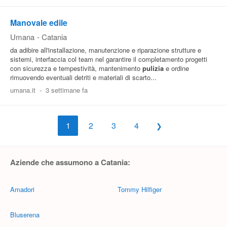
Manovale edile
Umana
-
Catania
da adibire all'installazione, manutenzione e riparazione strutture e
sistemi, interfaccia col team nel garantire il completamento progetti
con sicurezza e tempestività, mantenimento
pulizia
e ordine
rimuovendo eventuali detriti e materiali di scarto...
umana.it
-
3 settimane fa
1
2
3
4
Aziende che assumono a Catania:
Amadori
Tommy Hilfiger
Bluserena