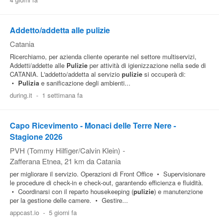
Pubblica
Offerte
Addetto/addetta alle pulizie
Catania
Ricerchiamo, per azienda cliente operante nel settore multiservizi,
Area
Addetti/addette alle
Pulizie
per attività di igienizzazione nella sede di
Aziende
CATANIA. L'addetto/addetta al servizio
pulizie
si occuperà di:
•
Pulizia
e sanificazione degli ambienti...
during.it
-
1 settimana fa
Capo Ricevimento - Monaci delle Terre Nere -
Stagione 2026
PVH (Tommy Hilfiger/Calvin Klein)
-
Zafferana Etnea
, 21 km da Catania
per migliorare il servizio. Operazioni di Front Office • Supervisionare
le procedure di check-in e check-out, garantendo efficienza e fluidità.
• Coordinarsi con il reparto housekeeping (
pulizie
) e manutenzione
per la gestione delle camere. • Gestire...
appcast.io
-
5 giorni fa