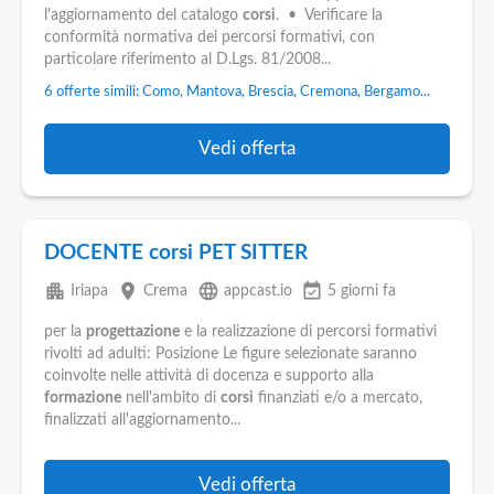
Pubblica
l'aggiornamento del catalogo
corsi
. • Verificare la
Offerte
conformità normativa dei percorsi formativi, con
particolare riferimento al D.Lgs. 81/2008...
Area
6 offerte simili: Como, Mantova, Brescia, Cremona, Bergamo...
Aziende
Vedi offerta
DOCENTE corsi PET SITTER
apartment
place
language
event_available
Iriapa
Crema
appcast.io
5 giorni fa
per la
progettazione
e la realizzazione di percorsi formativi
rivolti ad adulti: Posizione Le figure selezionate saranno
coinvolte nelle attività di docenza e supporto alla
formazione
nell'ambito di
corsi
finanziati e/o a mercato,
finalizzati all'aggiornamento...
Vedi offerta