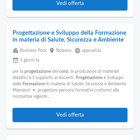
Vedi offerta
Progettazione e Sviluppo della Formazione
in materia di Salute, Sicurezza e Ambiente
apartment
place
language
Business Pool
Bolzano
appcast.io
event_available
5 giorni fa
per la
progettazione
dei
corsi
, la produzione di materiali
didattici e il supporto ai docenti.
Progettazione
e Sviluppo
della
Formazione
in materia di Salute, Sicurezza e Ambiente
Mansioni • progettare percorsi formativi conformi alla
normativa vigente...
Vedi offerta