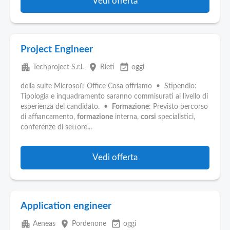
Vedi offerta
Project Engineer
apartment
place
event_available
Techproject S.r.l.
Rieti
oggi
della suite Microsoft Office Cosa offriamo • Stipendio:
Tipologia e inquadramento saranno commisurati al livello di
esperienza del candidato. •
Formazione
: Previsto percorso
di affiancamento,
formazione
interna,
corsi
specialistici,
conferenze di settore...
Vedi offerta
Application engineer
apartment
place
event_available
Aeneas
Pordenone
oggi