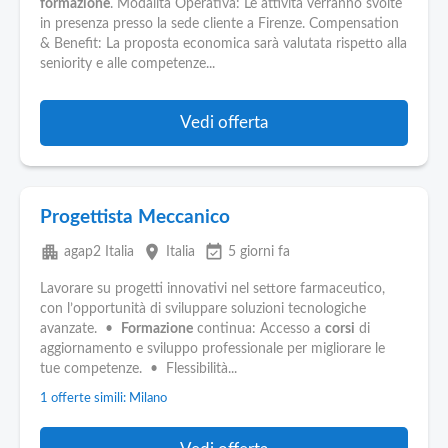
formazione
. Modalità Operativa: Le attività verranno svolte
in presenza presso la sede cliente a Firenze. Compensation
& Benefit: La proposta economica sarà valutata rispetto alla
seniority e alle competenze...
Vedi offerta
Progettista Meccanico
apartment
place
event_available
agap2 Italia
Italia
5 giorni fa
Lavorare su progetti innovativi nel settore farmaceutico,
con l’opportunità di sviluppare soluzioni tecnologiche
avanzate. •
Formazione
continua: Accesso a
corsi
di
aggiornamento e sviluppo professionale per migliorare le
tue competenze. • Flessibilità...
1 offerte simili: Milano