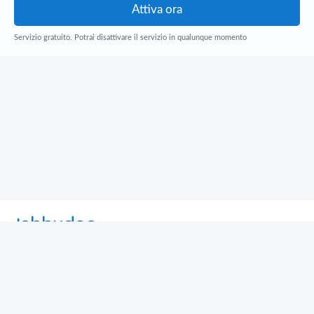
Servizio gratuito. Potrai disattivare il servizio in qualunque momento
Jobbydoo
Cerca per professione
Cerca per area geografica
Cerca per azienda
Termini e Condizioni
Privacy
Contatti