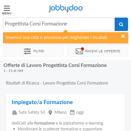
Jobbydoo
Jobbydoo
Progettista Corsi Formazione
Offerte
di
Inserisci una città o provincia per migliorare i risultati
lavoro
Filtri
Ricevi le offerte
Stipendi
Offerte di Lavoro Progettista Corsi Formazione
1 - 15 di 589
Elenco
professioni
Risultati di Ricerca - Lavoro Progettista Corsi Formazione
Blog
Impiegato/a Formazione
apartment
place
event_available
Safe Safety Srl
Milano
oggi
dedicati alla
formazione
e le piattaforme e-learning.
• Monitorare le scadenze formative e supportare