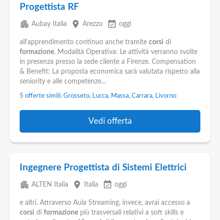
Progettista RF
apartment
place
event_available
Aubay Italia
Arezzo
oggi
all'apprendimento continuo anche tramite
corsi
di
formazione
. Modalità Operativa: Le attività verranno svolte
in presenza presso la sede cliente a Firenze. Compensation
& Benefit: La proposta economica sarà valutata rispetto alla
seniority e alle competenze...
5 offerte simili: Grosseto, Lucca, Massa, Carrara, Livorno
Vedi offerta
Ingegnere Progettista di Sistemi Elettrici
apartment
place
event_available
ALTEN Italia
Italia
oggi
e altri. Attraverso Aula Streaming, invece, avrai accesso a
corsi
di
formazione
più trasversali relativi a soft skills e