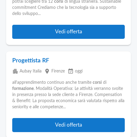
potrai scegliere tra 12
corsi
di lingua straniera. Sustainable
commitment Crediamo che la tecnologia sia a supporto
dello sviluppo...
Vedi offerta
Progettista RF
apartment
place
event_available
Aubay Italia
Firenze
oggi
all'apprendimento continuo anche tramite
corsi
di
formazione
. Modalità Operativa: Le attività verranno svolte
in presenza presso la sede cliente a Firenze. Compensation
& Benefit: La proposta economica sarà valutata rispetto alla
seniority e alle competenze...
Vedi offerta