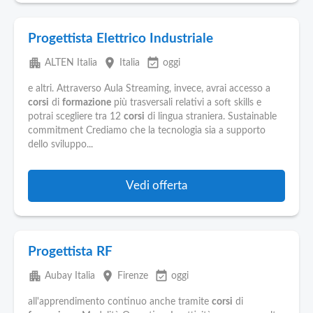
Progettista Elettrico Industriale
apartment
place
event_available
ALTEN Italia
Italia
oggi
e altri. Attraverso Aula Streaming, invece, avrai accesso a
corsi
di
formazione
più trasversali relativi a soft skills e
potrai scegliere tra 12
corsi
di lingua straniera. Sustainable
commitment Crediamo che la tecnologia sia a supporto
dello sviluppo...
Vedi offerta
Progettista RF
apartment
place
event_available
Aubay Italia
Firenze
oggi
all'apprendimento continuo anche tramite
corsi
di