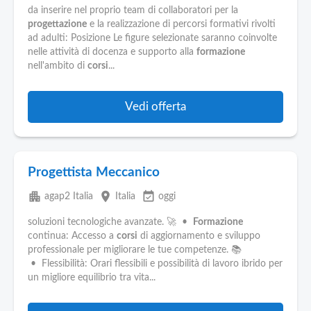
da inserire nel proprio team di collaboratori per la
progettazione
e la realizzazione di percorsi formativi rivolti
ad adulti: Posizione Le figure selezionate saranno coinvolte
nelle attività di docenza e supporto alla
formazione
nell'ambito di
corsi
...
Vedi offerta
Progettista Meccanico
apartment
place
event_available
agap2 Italia
Italia
oggi
soluzioni tecnologiche avanzate. 🚀 •
Formazione
continua: Accesso a
corsi
di aggiornamento e sviluppo
professionale per migliorare le tue competenze. 📚
• Flessibilità: Orari flessibili e possibilità di lavoro ibrido per
un migliore equilibrio tra vita...