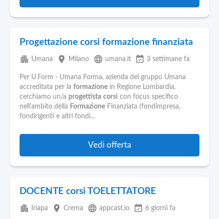
Progettazione corsi formazione finanziata
apartment
place
language
event_available
Umana
Milano
umana.it
3 settimane fa
Per U.Form - Umana Forma, azienda del gruppo Umana
accreditata per la
formazione
in Regione Lombardia,
cerchiamo un/a
progettista
corsi
con focus specifico
nell'ambito della
Formazione
Finanziata (fondimpresa,
fondirigenti e altri fondi...
Vedi offerta
DOCENTE corsi TOELETTATORE
apartment
place
language
event_available
Iriapa
Crema
appcast.io
6 giorni fa