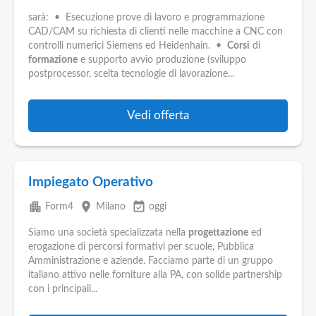
sarà: • Esecuzione prove di lavoro e programmazione
CAD/CAM su richiesta di clienti nelle macchine a CNC con
controlli numerici Siemens ed Heidenhain. •
Corsi
di
formazione
e supporto avvio produzione (sviluppo
postprocessor, scelta tecnologie di lavorazione...
Vedi offerta
Impiegato Operativo
apartment
place
event_available
Form4
Milano
oggi
Siamo una società specializzata nella
progettazione
ed
erogazione di percorsi formativi per scuole, Pubblica
Amministrazione e aziende. Facciamo parte di un gruppo
italiano attivo nelle forniture alla PA, con solide partnership
con i principali...