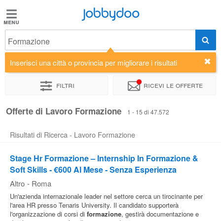
Jobbydoo
Jobbydoo
Formazione
Offerte
di
Inserisci una città o provincia per migliorare i risultati
lavoro
Filtri
Ricevi le offerte
Stipendi
Offerte di Lavoro Formazione
1 - 15 di 47.572
Risultati di Ricerca - Lavoro Formazione
Elenco
professioni
Stage Hr Formazione – Internship In Formazione &
Soft Skills - €600 Al Mese - Senza Esperienza
Blog
Altro
-
Roma
Un'azienda internazionale leader nel settore cerca un tirocinante per
l'area HR presso Tenaris University. Il candidato supporterà
l'organizzazione di corsi di
formazione
, gestirà documentazione e