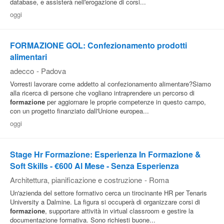
database, e assisterà nell'erogazione di corsi...
Pubblica
oggi
Offerte
FORMAZIONE GOL: Confezionamento prodotti
alimentari
Area
adecco
-
Padova
Aziende
Vorresti lavorare come addetto al confezionamento alimentare?Siamo
alla ricerca di persone che vogliano intraprendere un percorso di
formazione
per aggiornare le proprie competenze in questo campo,
con un progetto finanziato dall'Unione europea...
oggi
Stage Hr Formazione: Esperienza In Formazione &
Soft Skills - €600 Al Mese - Senza Esperienza
Architettura, pianificazione e costruzione
-
Roma
Un'azienda del settore formativo cerca un tirocinante HR per Tenaris
University a Dalmine. La figura si occuperà di organizzare corsi di
formazione
, supportare attività in virtual classroom e gestire la
documentazione formativa. Sono richiesti buone...