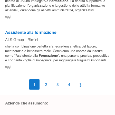
ricerca di un/una Impiegato/a
Formazione
. La risorsa supporterà la
pianificazione, l'organizzazione e la gestione delle attività formative
aziendali, curandone gli aspetti amministrativi, organizzativi...
oggi
Assistente alla formazione
ALS Group
-
Rimini
che la combinazione perfetta sia: eccellenza, etica del lavoro,
meritocrazia e benessere reale. Cerchiamo una risorsa da inserire
come "Assistente alla
Formazione
", una persona precisa, propositiva
e con tanta voglia di impegnarsi per raggiungere traguardi importanti...
oggi
1
2
3
4
Aziende che assumono: