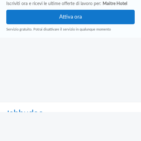
Iscriviti ora e ricevi le ultime offerte di lavoro per:
Maitre Hotel
Servizio gratuito. Potrai disattivare il servizio in qualunque momento
Jobbydoo
Cerca per professione
Cerca per area geografica
Cerca per azienda