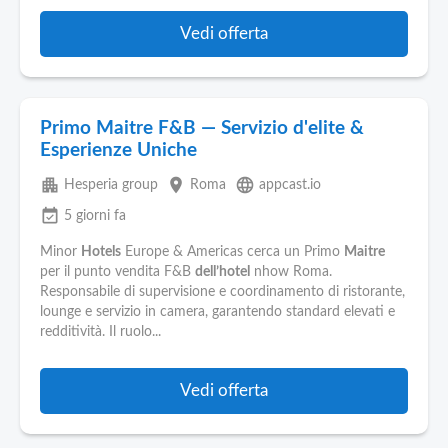
Vedi offerta
Primo Maitre F&B — Servizio d'elite &
Esperienze Uniche
apartment
place
language
Hesperia group
Roma
appcast.io
event_available
5 giorni fa
Minor
Hotels
Europe & Americas cerca un Primo
Maitre
per il punto vendita F&B
dell’hotel
nhow Roma.
Responsabile di supervisione e coordinamento di ristorante,
lounge e servizio in camera, garantendo standard elevati e
redditività. Il ruolo...
Vedi offerta