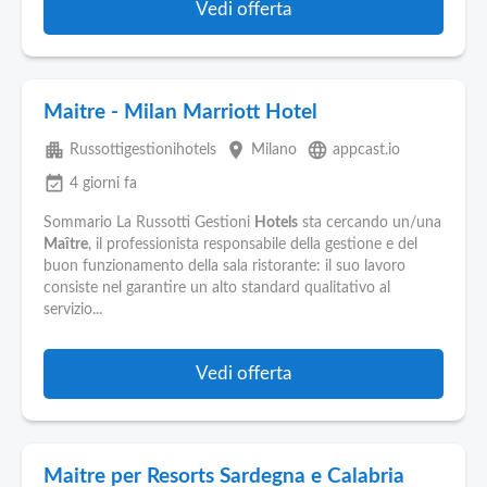
Vedi offerta
Maitre - Milan Marriott Hotel
apartment
place
language
Russottigestionihotels
Milano
appcast.io
event_available
4 giorni fa
Sommario La Russotti Gestioni
Hotels
sta cercando un/una
Maître
, il professionista responsabile della gestione e del
buon funzionamento della sala ristorante: il suo lavoro
consiste nel garantire un alto standard qualitativo al
servizio...
Vedi offerta
Maitre per Resorts Sardegna e Calabria