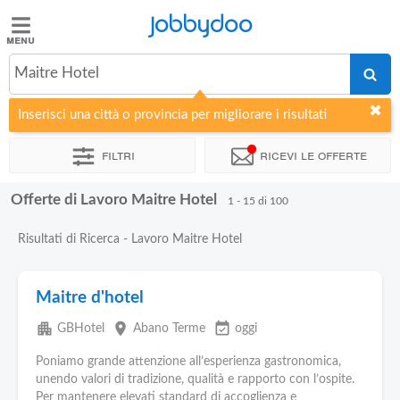
Jobbydoo
Jobbydoo
Maitre Hotel
Offerte
di
Inserisci una città o provincia per migliorare i risultati
lavoro
Filtri
Ricevi le offerte
Stipendi
Offerte di Lavoro Maitre Hotel
1 - 15 di 100
Elenco
Risultati di Ricerca - Lavoro Maitre Hotel
professioni
Maitre d'hotel
Blog
apartment
place
event_available
GBHotel
Abano Terme
oggi
Poniamo grande attenzione all’esperienza gastronomica,
unendo valori di tradizione, qualità e rapporto con l’ospite.
Per mantenere elevati standard di accoglienza e