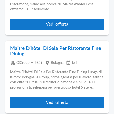
Pubblica
ristorazione, siamo alla ricerca di:
Maitre
d’hotel
Cosa
Offerte
offriamo: • Inserimento...
Area
Vedi offerta
Aziende
Maître D’hôtel Di Sala Per Ristorante Fine
Dining
apartment
place
event_available
GiGroup H-6829
Bologna
ieri
Maître
D’hôtel
Di Sala Per Ristorante Fine Dining Luogo di
lavoro: BolognaGi Group, prima agenzia per il lavoro italiana
con oltre 200 filiali sul territorio nazionale e più di 1800
professionisti, seleziona per prestigioso
hotel
5 stelle...
Vedi offerta