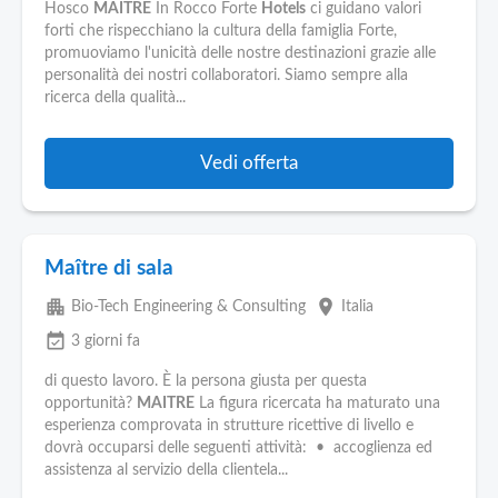
Hosco
MAITRE
In Rocco Forte
Hotels
ci guidano valori
forti che rispecchiano la cultura della famiglia Forte,
promuoviamo l'unicità delle nostre destinazioni grazie alle
personalità dei nostri collaboratori. Siamo sempre alla
ricerca della qualità...
Vedi offerta
Maître di sala
apartment
place
Bio-Tech Engineering & Consulting
Italia
event_available
3 giorni fa
di questo lavoro. È la persona giusta per questa
opportunità?
MAITRE
La figura ricercata ha maturato una
esperienza comprovata in strutture ricettive di livello e
dovrà occuparsi delle seguenti attività: • accoglienza ed
assistenza al servizio della clientela...