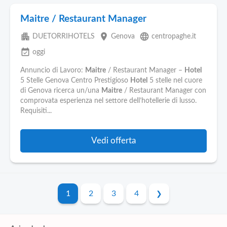
Maitre / Restaurant Manager
apartment
place
language
DUETORRIHOTELS
Genova
centropaghe.it
event_available
oggi
Annuncio di Lavoro:
Maitre
/ Restaurant Manager –
Hotel
5 Stelle Genova Centro Prestigioso
Hotel
5 stelle nel cuore
di Genova ricerca un/una
Maitre
/ Restaurant Manager con
comprovata esperienza nel settore dell’hotellerie di lusso.
Requisiti...
Vedi offerta
1
2
3
4