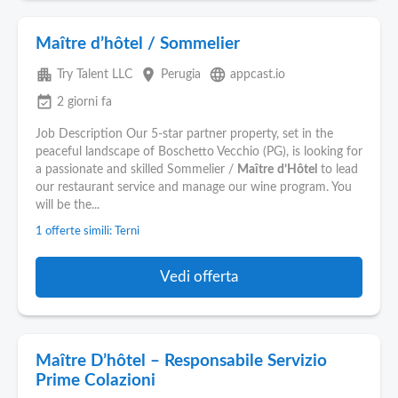
Maître d’hôtel / Sommelier
apartment
place
language
Try Talent LLC
Perugia
appcast.io
event_available
2 giorni fa
Job Description Our 5-star partner property, set in the
peaceful landscape of Boschetto Vecchio (PG), is looking for
a passionate and skilled Sommelier /
Maître
d’Hôtel
to lead
our restaurant service and manage our wine program. You
will be the...
1 offerte simili: Terni
Vedi offerta
Maître D’hôtel – Responsabile Servizio
Prime Colazioni