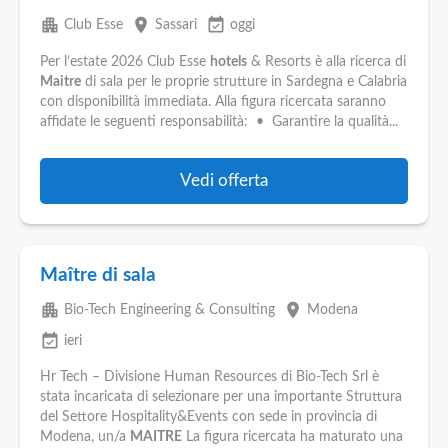
apartment
place
event_available
Club Esse
Sassari
oggi
Per l’estate 2026 Club Esse
hotels
& Resorts è alla ricerca di
Maitre
di sala per le proprie strutture in Sardegna e Calabria
con disponibilità immediata. Alla figura ricercata saranno
affidate le seguenti responsabilità: • Garantire la qualità...
Vedi offerta
Maître di sala
apartment
place
Bio-Tech Engineering & Consulting
Modena
event_available
ieri
Hr Tech – Divisione Human Resources di Bio-Tech Srl è
stata incaricata di selezionare per una importante Struttura
del Settore Hospitality&Events con sede in provincia di
Modena, un/a
MAITRE
La figura ricercata ha maturato una