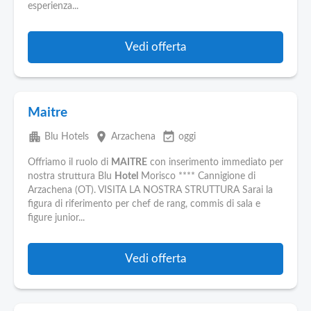
esperienza...
Vedi offerta
Maitre
apartment
place
event_available
Blu Hotels
Arzachena
oggi
Offriamo il ruolo di
MAITRE
con inserimento immediato per
nostra struttura Blu
Hotel
Morisco **** Cannigione di
Arzachena (OT). VISITA LA NOSTRA STRUTTURA Sarai la
figura di riferimento per chef de rang, commis di sala e
figure junior...
Vedi offerta