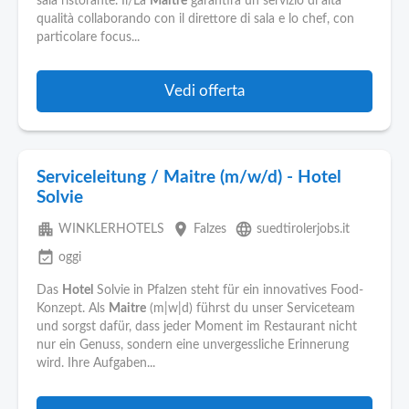
sala ristorante. Il/La
Maître
garantirà un servizio di alta
qualità collaborando con il direttore di sala e lo chef, con
particolare focus...
Vedi offerta
Serviceleitung / Maitre (m/w/d) - Hotel
Solvie
apartment
place
language
WINKLERHOTELS
Falzes
suedtirolerjobs.it
event_available
oggi
Das
Hotel
Solvie in Pfalzen steht für ein innovatives Food-
Konzept. Als
Maitre
(m|w|d) führst du unser Serviceteam
und sorgst dafür, dass jeder Moment im Restaurant nicht
nur ein Genuss, sondern eine unvergessliche Erinnerung
wird. Ihre Aufgaben...