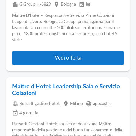
apartment
place
event_available
GiGroup H-6829
Bologna
ieri
Maître
D’hôtel
– Responsabile Servizio Prime Colazioni
Luogo di lavoro: BolognaGi Group, prima agenzia per il
lavoro italiana con oltre 200 filiali sul territorio nazionale e
più di 1800 professionisti, ricerca per prestigioso
hotel
5
stelle...
Vedi offerta
Maître d'Hotel: Leadership Sala e Servizio
Colazioni
apartment
place
language
Russottigestionihotels
Milano
appcast.io
event_available
4 giorni fa
Russotti Gestioni
Hotels
sta cercando un/una
Maître
responsabile della gestione e del buon funzionamento della