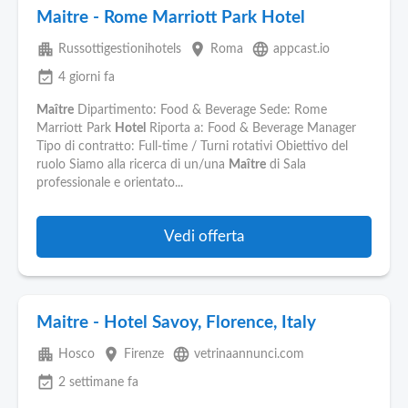
Maitre - Rome Marriott Park Hotel
apartment
place
language
Russottigestionihotels
Roma
appcast.io
event_available
4 giorni fa
Maître
Dipartimento: Food & Beverage Sede: Rome
Marriott Park
Hotel
Riporta a: Food & Beverage Manager
Tipo di contratto: Full-time / Turni rotativi Obiettivo del
ruolo Siamo alla ricerca di un/una
Maître
di Sala
professionale e orientato...
Vedi offerta
Maitre - Hotel Savoy, Florence, Italy
apartment
place
language
Hosco
Firenze
vetrinaannunci.com
event_available
2 settimane fa