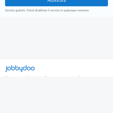
Servizio gratuito. Potrai disattivare il servizio in qualunque momento
Jobbydoo
Cerca per professione
Cerca per area geografica
Cerca per azienda
Termini e Condizioni
Privacy
Contatti
© 2013-2026 Jobbydoo - P.IVA IT02531310346