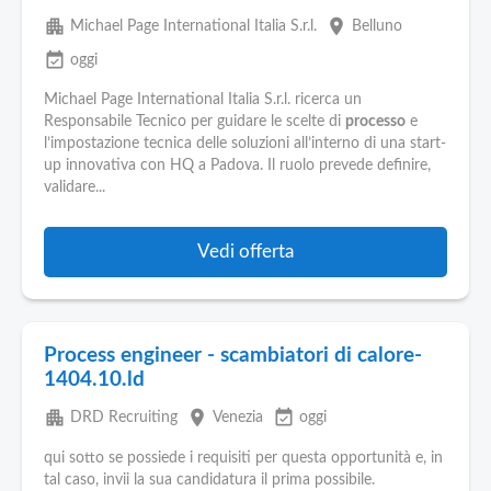
apartment
place
Michael Page International Italia S.r.l.
Belluno
event_available
oggi
Michael Page International Italia S.r.l. ricerca un
Responsabile Tecnico per guidare le scelte di
processo
e
l’impostazione tecnica delle soluzioni all’interno di una start-
up innovativa con HQ a Padova. Il ruolo prevede definire,
validare...
Vedi offerta
Process engineer - scambiatori di calore-
1404.10.ld
apartment
place
event_available
DRD Recruiting
Venezia
oggi
qui sotto se possiede i requisiti per questa opportunità e, in
tal caso, invii la sua candidatura il prima possibile.