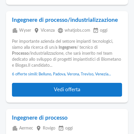
Ingegnere di processo/industrializzazione
apartment
place
language
event_available
Wyser
Vicenza
whatjobs.com
oggi
Per importante azienda del settore impianti tecnologici,
siamo alla ricerca di un/a
Ingegnere
/ tecnico di
Processo
/industrializzazione, che sarà inserito nel team
dedicato allo sviluppo di progetti impiantistici di Biometano
e Biogas.Il candidato...
6 offerte simili: Belluno, Padova, Verona, Treviso, Venezia...
Vedi offerta
Ingegnere di processo
apartment
place
event_available
Aermec
Rovigo
oggi