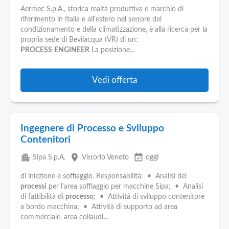
Aermec S.p.A., storica realtà produttiva e marchio di
riferimento in Italia e all'estero nel settore del
condizionamento e della climatizzazione, è alla ricerca per la
propria sede di Bevilacqua (VR) di un:
PROCESS
ENGINEER
La posizione...
Vedi offerta
Ingegnere di Processo e Sviluppo
Contenitori
apartment
place
event_available
Sipa S.p.A.
Vittorio Veneto
oggi
di iniezione e soffiaggio. Responsabilità: • Analisi dei
processi
per l'area soffiaggio per macchine Sipa; • Analisi
di fattibilità di
processo
; • Attività di sviluppo contenitore
a bordo macchina; • Attività di supporto ad area
commerciale, area collaudi...