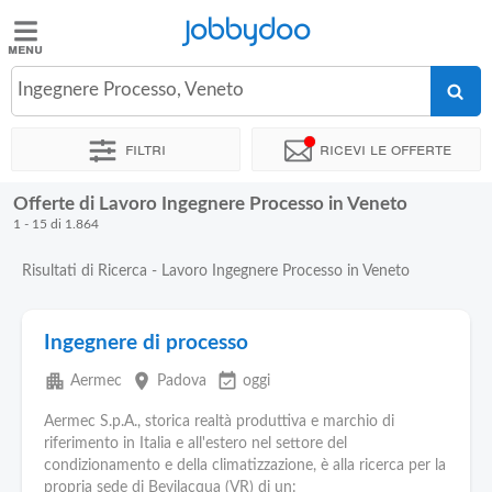
Jobbydoo
Jobbydoo
Ingegnere Processo, Veneto
Offerte
di
Filtri
Ricevi le offerte
lavoro
Offerte di Lavoro Ingegnere Processo in Veneto
Stipendi
1 - 15 di 1.864
Risultati di Ricerca - Lavoro Ingegnere Processo in Veneto
Elenco
professioni
Ingegnere di processo
Blog
apartment
place
event_available
Aermec
Padova
oggi
Aermec S.p.A., storica realtà produttiva e marchio di
riferimento in Italia e all'estero nel settore del
condizionamento e della climatizzazione, è alla ricerca per la
propria sede di Bevilacqua (VR) di un: