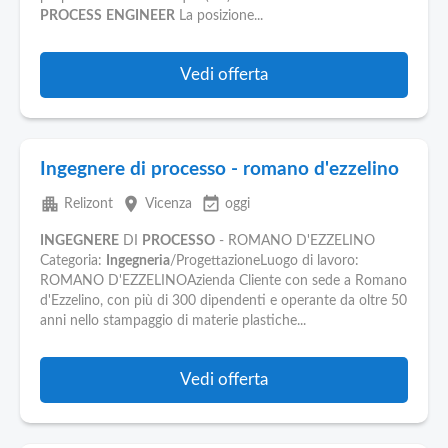
Pubblica
PROCESS
ENGINEER
La posizione...
Offerte
Vedi offerta
Area
Aziende
Ingegnere di processo - romano d'ezzelino
apartment
place
event_available
Relizont
Vicenza
oggi
INGEGNERE
DI
PROCESSO
- ROMANO D'EZZELINO
Categoria:
Ingegneria
/ProgettazioneLuogo di lavoro:
ROMANO D'EZZELINOAzienda Cliente con sede a Romano
d'Ezzelino, con più di 300 dipendenti e operante da oltre 50
anni nello stampaggio di materie plastiche...
Vedi offerta