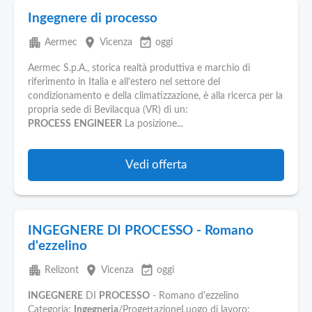
Ingegnere di processo
apartment
place
event_available
Aermec
Vicenza
oggi
Aermec S.p.A., storica realtà produttiva e marchio di
riferimento in Italia e all'estero nel settore del
condizionamento e della climatizzazione, è alla ricerca per la
propria sede di Bevilacqua (VR) di un:
PROCESS
ENGINEER
La posizione...
Vedi offerta
INGEGNERE DI PROCESSO - Romano
d'ezzelino
apartment
place
event_available
Relizont
Vicenza
oggi
INGEGNERE
DI
PROCESSO
- Romano d'ezzelino
Categoria:
Ingegneria
/ProgettazioneLuogo di lavoro: