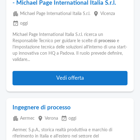
- Michael Page International Italia S.r.l.
apartment
place
Michael Page International Italia S.r.l.
Vicenza
event_available
oggi
Michael Page International Italia S.r.l. ricerca un
Responsabile Tecnico per guidare le scelte di
processo
e
l’impostazione tecnica delle soluzioni all’interno di una start-
up innovativa con HQ a Padova. Il ruolo prevede definire,
validare...
Vedi offerta
Ingegnere di processo
apartment
place
event_available
Aermec
Verona
oggi
Aermec S.p.A., storica realtà produttiva e marchio di
riferimento in Italia e all'estero nel settore del