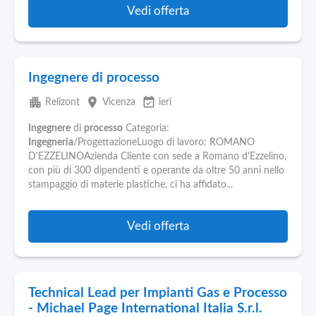
Vedi offerta
Ingegnere di processo
apartment
place
event_available
Relizont
Vicenza
ieri
Ingegnere
di
processo
Categoria:
Ingegneria
/ProgettazioneLuogo di lavoro: ROMANO
D'EZZELINOAzienda Cliente con sede a Romano d'Ezzelino,
con più di 300 dipendenti e operante da oltre 50 anni nello
stampaggio di materie plastiche, ci ha affidato...
Vedi offerta
Technical Lead per Impianti Gas e Processo
- Michael Page International Italia S.r.l.