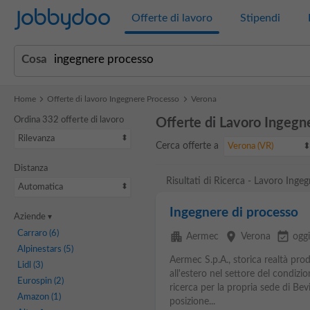
Jobbydoo
Offerte di lavoro
Stipendi
Cosa
Home
Offerte di lavoro Ingegnere Processo
Verona
Ordina 332 offerte di lavoro
Offerte di Lavoro Ingegn
Rilevanza
Cerca offerte a
Verona (VR)
Distanza
Risultati di Ricerca - Lavoro Inge
Automatica
Ingegnere di processo
Aziende
Carraro
(6)
apartment
place
event_available
Aermec
Verona
ogg
Alpinestars
(5)
Aermec S.p.A., storica realtà prod
Lidl
(3)
all'estero nel settore del condizi
Eurospin
(2)
ricerca per la propria sede di Bev
Amazon
(1)
posizione...