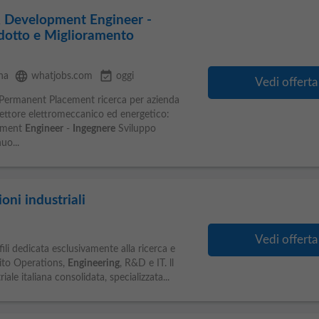
 Development Engineer -
dotto e Miglioramento
language
event_available
na
whatjobs.com
oggi
Vedi offerta
 Permanent Placement ricerca per azienda
 settore elettromeccanico ed energetico:
pment
Engineer
-
Ingegnere
Sviluppo
uo...
oni industriali
Vedi offerta
ofili dedicata esclusivamente alla ricerca e
bito Operations,
Engineering
, R&D e IT. ll
iale italiana consolidata, specializzata...