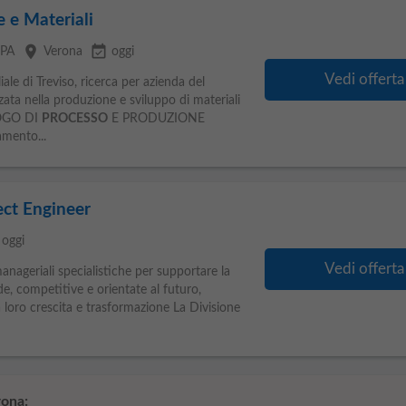
 e Materiali
place
event_available
SPA
Verona
oggi
Vedi offerta
e di Treviso, ricerca per azienda del
ata nella produzione e sviluppo di materiali
LOGO DI
PROCESSO
E PRODUZIONE
amento...
ect Engineer
oggi
Vedi offerta
 manageriali specialistiche per supportare la
de, competitive e orientate al futuro,
loro crescita e trasformazione La Divisione
ona: