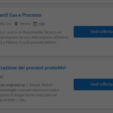
anti Gas e Processo
place
event_available
ia S.r.l.
Verona
oggi
Vedi offerta
S.r.l. ricerca un Responsabile Tecnico per
mpostazione tecnica delle soluzioni all’interno
 a Padova. Il ruolo prevede definire,
zzazione dei processi produttivi
ggi
Vedi offerta
cess
engineering
o Tempi& Metodi
ssemblaggio manuale elettromeccanico
azione di disegni tecnici meccanici ed
pi di DfM / DfA...