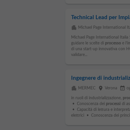
Technical Lead per Impi
apartment
Michael Page International Ital
Michael Page International Italia 
guidare le scelte di
processo
e l’i
di una start-up innovativa con HQ
validare...
Ingegnere di industriali
apartment
place
event_available
MERMEC
Verona
o
in ruoli di industrializzazione,
pro
• Conoscenza dei
processi
di a
• Capacità di lettura e interpret
elettrici • Conoscenza dei princi