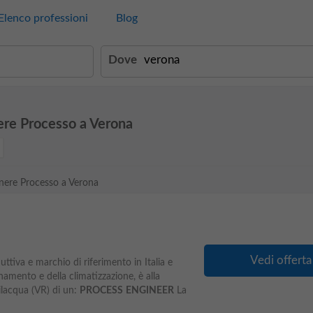
Elenco professioni
Blog
Dove
ere Processo a Verona
gnere Processo a Verona
i
Vedi offerta
uttiva e marchio di riferimento in Italia e
onamento e della climatizzazione, è alla
ilacqua (VR) di un:
PROCESS
ENGINEER
La