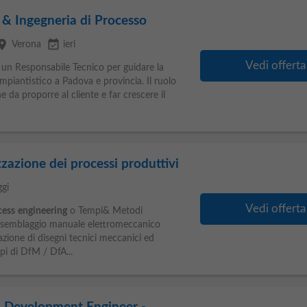
 & Ingegneria di Processo
lace
event_available
Verona
ieri
Vedi offerta
 un Responsabile Tecnico per guidare la
mpiantistico a Padova e provincia. Il ruolo
e da proporre al cliente e far crescere il
zzazione dei processi produttivi
ggi
Vedi offerta
cess
engineering
o Tempi& Metodi
ssemblaggio manuale elettromeccanico
azione di disegni tecnici meccanici ed
pi di DfM / DfA...