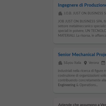
Ingegnere di Produzione
apartment
J.O.B. JUST ON BUSINESS 
JOB JUST ON BUSINESS SPA, filial
settore metalmeccanico specializz
speciali in polvere, UN TECNO
MATERIALI. La risorsa, in affianc
Senior Mechanical Proj
apartment
place
event_available
S&you Italia
Verona
industriali nella ricerca di figure
costruzione di organizzazioni soli
contribuendo concretamente alla 
Engineering
& Operations...
Aziende che assumono a Ver