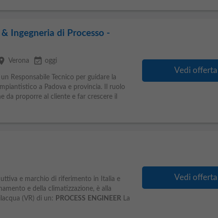
 & Ingegneria di Processo -
lace
event_available
Verona
oggi
Vedi offerta
 un Responsabile Tecnico per guidare la
mpiantistico a Padova e provincia. Il ruolo
e da proporre al cliente e far crescere il
i
Vedi offerta
uttiva e marchio di riferimento in Italia e
onamento e della climatizzazione, è alla
ilacqua (VR) di un:
PROCESS
ENGINEER
La