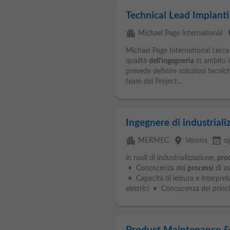
Technical Lead Impianti
apartment
p
Michael Page International
Michael Page International cerca
qualità
dell'ingegneria
in ambito i
prevede definire soluzioni tecnich
team dei Project...
Ingegnere di industriali
apartment
place
event_available
MERMEC
Verona
o
in ruoli di industrializzazione,
pro
• Conoscenza dei
processi
di a
• Capacità di lettura e interpret
elettrici • Conoscenza dei princi