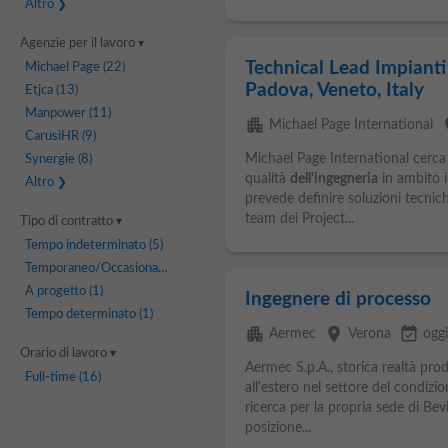
Altro
Agenzie per il lavoro
Technical Lead Impianti
Michael Page
(22)
Padova, Veneto, Italy
Etjca
(13)
Manpower
(11)
apartment
p
Michael Page International
CarusiHR
(9)
Michael Page International cerca
Synergie
(8)
qualità
dell'ingegneria
in ambito i
Altro
prevede definire soluzioni tecnich
team dei Project...
Tipo di contratto
Tempo indeterminato
(5)
Temporaneo/Occasionale
(3)
A progetto
(1)
Ingegnere di processo
Tempo determinato
(1)
apartment
place
event_available
Aermec
Verona
ogg
Orario di lavoro
Aermec S.p.A., storica realtà prod
Full-time
(16)
all'estero nel settore del condizi
ricerca per la propria sede di Bev
posizione...