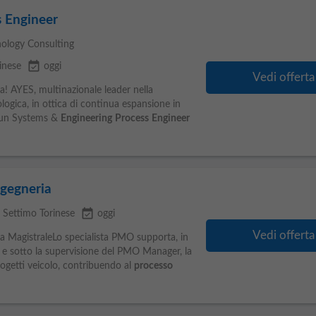
s Engineer
ology Consulting
event_available
inese
oggi
Vedi offerta
za! AYES, multinazionale leader nella
logica, in ottica di continua espansione in
 di un Systems &
Engineering
Process
Engineer
ngegneria
event_available
 Settimo Torinese
oggi
Vedi offerta
rea MagistraleLo specialista PMO supporta, in
e e sotto la supervisione del PMO Manager, la
ogetti veicolo, contribuendo al
processo