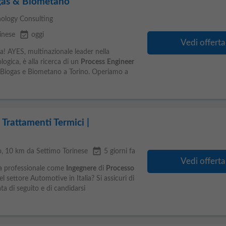
gas & Biometano
ology Consulting
event_available
inese
oggi
Vedi offerta
za! AYES, multinazionale leader nella
ogica, è alla ricerca di un
Process
Engineer
re Biogas e Biometano a Torino. Operiamo a
Trattamenti Termici |
event_available
o
, 10 km da Settimo Torinese
5 giorni fa
Vedi offerta
ra professionale come
Ingegnere
di
Processo
l settore Automotive in Italia? Si assicuri di
ata di seguito e di candidarsi