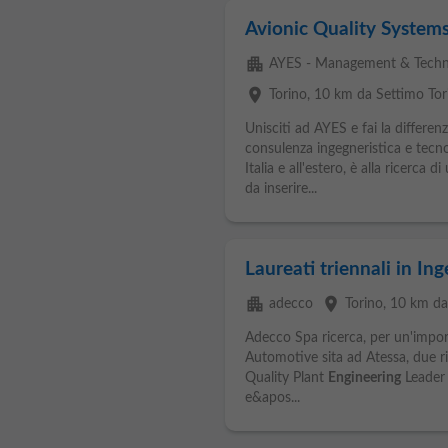
Avionic Quality System
apartment
AYES - Management & Techn
place
Torino
, 10 km da Settimo Tor
Unisciti ad AYES e fai la differen
consulenza ingegneristica e tecno
Italia e all'estero, è alla ricerca
da inserire...
Laureati triennali in In
apartment
place
adecco
Torino
, 10 km da
Adecco Spa ricerca, per un'impor
Automotive sita ad Atessa, due ri
Quality Plant
Engineering
Leader 
e&apos...