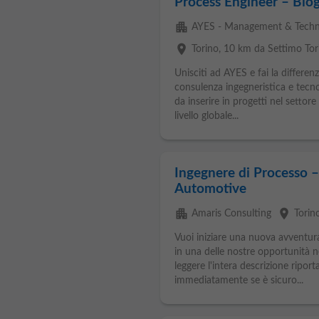
Process Engineer – Bio
apartment
AYES - Management & Techn
place
Torino
, 10 km da Settimo Tor
Unisciti ad AYES e fai la differen
consulenza ingegneristica e tecnol
da inserire in progetti nel setto
livello globale...
Ingegnere di Processo – 
Automotive
apartment
place
Amaris Consulting
Torin
Vuoi iniziare una nuova avventu
in una delle nostre opportunità ne
leggere l'intera descrizione riport
immediatamente se è sicuro...