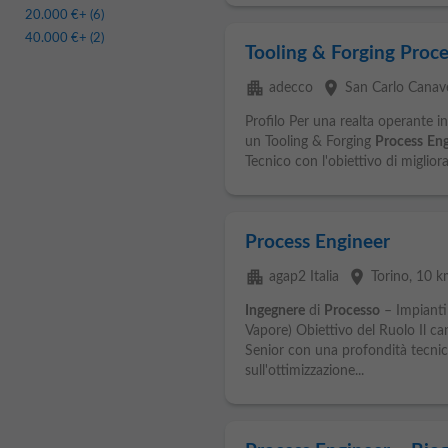
20.000 €
+ (6)
40.000 €
+ (2)
Tooling & Forging Proce
apartment
place
adecco
San Carlo Canav
Profilo Per una realta operante in
un Tooling & Forging
Process
Eng
Tecnico con l'obiettivo di migliora
Process Engineer
apartment
place
agap2 Italia
Torino
, 10 k
Ingegnere
di
Processo
– Impianti 
Vapore) Obiettivo del Ruolo Il ca
Senior con una profondità tecnic
sull'ottimizzazione...