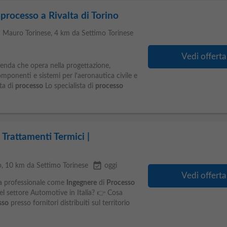
 processo a Rivalta di Torino
 Mauro Torinese
, 4 km da Settimo Torinese
Vedi offerta
enda che opera nella progettazione,
ponenti e sistemi per l'aeronautica civile e
ta di
processo
Lo specialista di
processo
Trattamenti Termici |
event_available
o
, 10 km da Settimo Torinese
oggi
Vedi offerta
ra professionale come
Ingegnere
di
Processo
el settore Automotive in Italia? 👉 Cosa
sso
presso fornitori distribuiti sul territorio