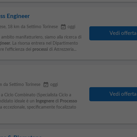
ss Engineer
event_available
ese
, 18 km da Settimo Torinese
oggi
Vedi offerta
 ambito manifatturiero, siamo alla ricerca di
ineer
. La risorsa entrera nel Dipartimento
re l'efficienza dei
processi
di Attrezzeria...
event_available
m da Settimo Torinese
oggi
Vedi offerta
a Ciclo Combinato (Specialista Ciclo a
ndidato ideale è un
Ingegnere
di
Processo
a eccezionale, specificamente focalizzato