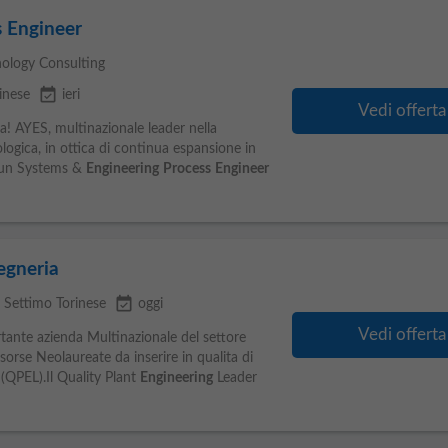
s Engineer
ology Consulting
event_available
inese
ieri
Vedi offerta
za! AYES, multinazionale leader nella
logica, in ottica di continua espansione in
 di un Systems &
Engineering
Process
Engineer
gegneria
event_available
 Settimo Torinese
oggi
Vedi offerta
tante azienda Multinazionale del settore
sorse Neolaureate da inserire in qualita di
(QPEL).Il Quality Plant
Engineering
Leader