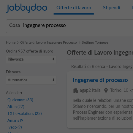
Jobbydoo
Offerte di lavoro
Stipendi
Cosa
Home
Offerte di lavoro Ingegnere Processo
Settimo Torinese
Ordina 957 offerte di lavoro
Offerte di Lavoro Ingegn
Rilevanza
Risultati di Ricerca - Lavoro Inge
Distanza
Ingegnere di processo
Automatica
apartment
place
agap2 Italia
Torino
, 10 k
Aziende
Qualcomm
(33)
nella quale le relazioni umane 
Stiamo ricercando, per un nostro
Alten
(27)
Process
Engineer
con esperienz
TXT e-solutions
(22)
nell’implementazione di soluzioni
Amaris
(9)
Iveco
(9)