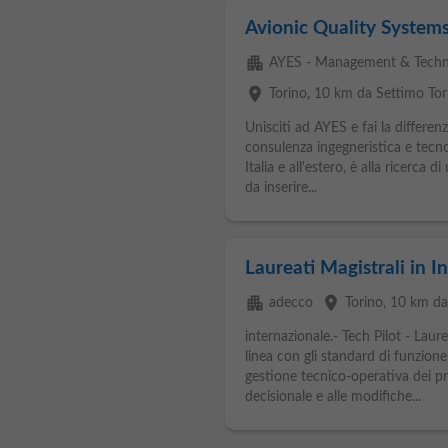
Avionic Quality System
apartment
AYES - Management & Techn
place
Torino
, 10 km da Settimo Tor
Unisciti ad AYES e fai la differen
consulenza ingegneristica e tecno
Italia e all'estero, è alla ricerca
da inserire...
Laureati Magistrali in I
apartment
place
adecco
Torino
, 10 km da
internazionale.- Tech Pilot - Lau
linea con gli standard di funzion
gestione tecnico-operativa dei pr
decisionale e alle modifiche...