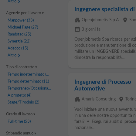
Altro
Ingegnere specialista di
Agenzie per il lavoro
apartment
place
Openjobmetis S.p.A.
San
Manpower
(33)
Michael Page
(27)
event_available
3 giorni fa
Randstad
(25)
Openjobmetis Spa ricerca per azi
Synergie
(22)
produzione e manutenzione di com
Adecco
(15)
militare un
INGEGNERE
specialis
Altro
dimostra la responsabilità...
Tipo di contratto
Tempo indeterminato
(47)
Ingegnere di Processo – 
Tempo determinato
(11)
Automotive
Temporaneo/Occasionale
(11)
A progetto
(4)
apartment
place
Amaris Consulting
Torin
Stage/Tirocinio
(2)
Vuoi iniziare una nuova avventu
Orario di lavoro
in una delle nostre opportunità n
Full-time
(53)
farai? • Eseguirai audit di
proce
nazionale...
Stipendio annuo