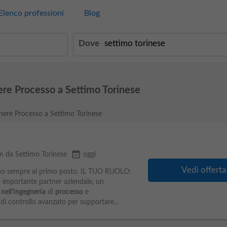
Elenco professioni
Blog
Dove
ere Processo a Settimo Torinese
gnere Processo a Settimo Torinese
event_available
m da Settimo Torinese
oggi
Vedi offerta
sono sempre al primo posto. IL TUO RUOLO:
 importante partner aziendale, un
a
nell’ingegneria
di
processo
e
 di controllo avanzato per supportare...