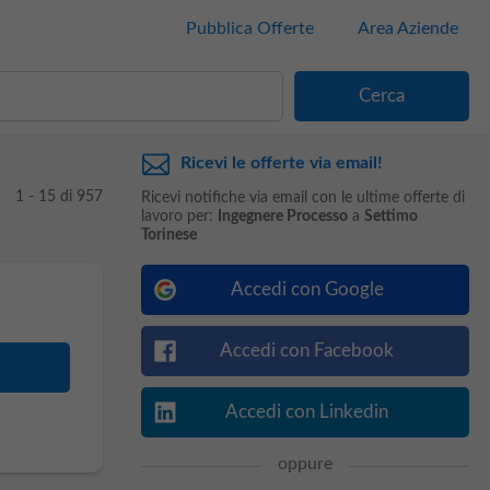
Pubblica Offerte
Area Aziende
Ricevi le offerte via email!
1 - 15 di 957
Ricevi notifiche via email con le ultime offerte di
lavoro per:
Ingegnere Processo
a
Settimo
Torinese
Accedi con Google
Accedi con Facebook
Accedi con Linkedin
oppure