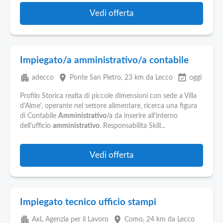
Vedi offerta
Impiegato/a amministrativo/a contabile
apartment
place
event_available
adecco
Ponte San Pietro
, 23 km da Lecco
oggi
Profilo Storica realta di piccole dimensioni con sede a Villa
d'Alme', operante nel settore alimentare, ricerca una figura
di Contabile
Amministrativo
/a da inserire all'interno
dell'ufficio
amministrativo
. Responsabilita Skill...
Vedi offerta
Impiegato tecnico ufficio stampi
apartment
place
AxL Agenzia per il Lavoro
Como
, 24 km da Lecco