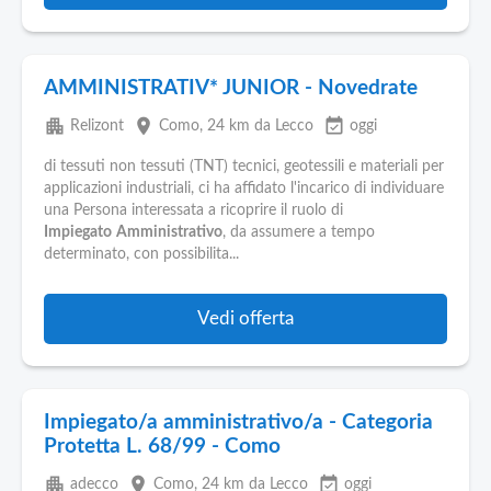
AMMINISTRATIV* JUNIOR - Novedrate
apartment
place
event_available
Relizont
Como
, 24 km da Lecco
oggi
di tessuti non tessuti (TNT) tecnici, geotessili e materiali per
applicazioni industriali, ci ha affidato l'incarico di individuare
una Persona interessata a ricoprire il ruolo di
Impiegato
Amministrativo
, da assumere a tempo
determinato, con possibilita...
Vedi offerta
Impiegato/a amministrativo/a - Categoria
Protetta L. 68/99 - Como
apartment
place
event_available
adecco
Como
, 24 km da Lecco
oggi