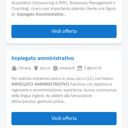
Pubblica
Acquisition Outsourcing & RPO, Temporary Management e
Offerte
Coaching), ricerca per importante azienda cliente una figura
di:
Impiegato
Amministrativo
...
Area
Aziende
Vedi offerta
Impiegato amministrativo
apartment
place
language
event_available
Umana
Lecco
umana.it
5 giorni fa
Per azienda metalmeccanica in zona Lecco (LC) cerchiamo
IMPIEGATO
AMMINISTRATIVO
full-time con diploma in
ragioneria e amministrazione, esperienza, buona conoscenza
della lingua inglese, da adibire alla fatturazione
attiva/passiva, gestione prima...
Vedi offerta