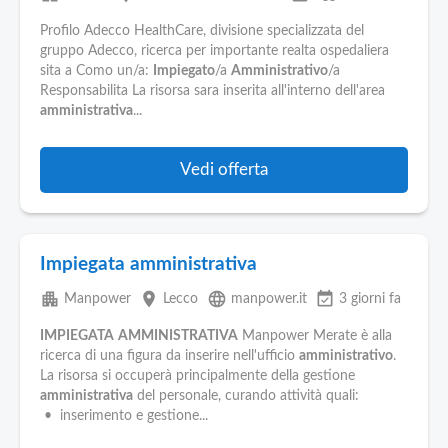
Profilo Adecco HealthCare, divisione specializzata del
gruppo Adecco, ricerca per importante realta ospedaliera
sita a Como un/a:
Impiegato
/a
Amministrativo
/a
Responsabilita La risorsa sara inserita all'interno dell'area
amministrativa
...
Vedi offerta
Impiegata amministrativa
apartment
place
language
event_available
Manpower
Lecco
manpower.it
3 giorni fa
IMPIEGATA
AMMINISTRATIVA
Manpower Merate è alla
ricerca di una figura da inserire nell'ufficio
amministrativo
.
La risorsa si occuperà principalmente della gestione
amministrativa
del personale, curando attività quali:
• inserimento e gestione...