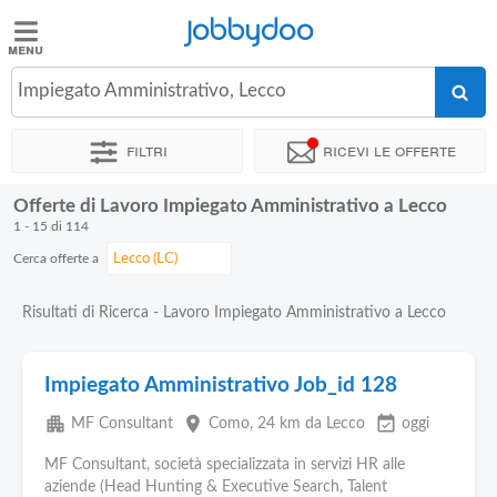
Jobbydoo
Jobbydoo
Impiegato Amministrativo, Lecco
Offerte
di
Filtri
Ricevi le offerte
lavoro
Offerte di Lavoro Impiegato Amministrativo a Lecco
Stipendi
1 - 15 di 114
Cerca offerte a
Elenco
professioni
Risultati di Ricerca - Lavoro Impiegato Amministrativo a Lecco
Blog
Impiegato Amministrativo Job_id 128
apartment
place
event_available
MF Consultant
Como
, 24 km da Lecco
oggi
MF Consultant, società specializzata in servizi HR alle
aziende (Head Hunting & Executive Search, Talent