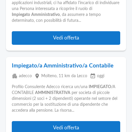
applicazioni industriali, ci ha affidato l'incarico di individuare
una Persona interessata a ricoprire il ruolo di
Impiegato
Amministrativo
, da assumere a tempo
determinato, con possibilità di futura...
Vedi offerta
Impiegato/a Amministrativo/a Contabile
apartment
place
event_available
adecco
Molteno
, 11 km da Lecco
oggi
Profilo Consulente Adecco ricerca un/una
IMPIEGATO
/A
CONTABILE
AMMINISTRATIVA
per societa di piccole
dimensioni (2 soci + 2 dipendenti) operante nel settore del
commercio per la sostituzione di una dipendente che
accedera alla pensione. La risorsa...
Vedi offerta