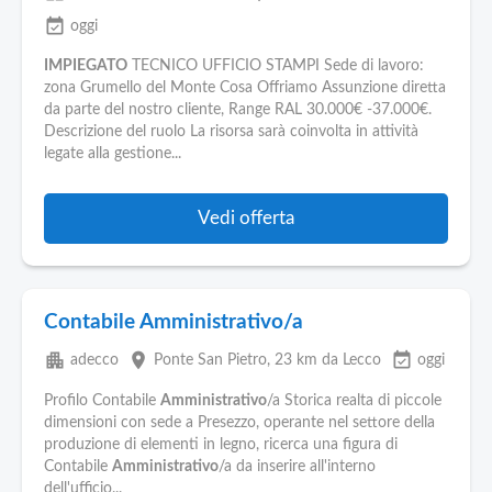
event_available
oggi
IMPIEGATO
TECNICO UFFICIO STAMPI Sede di lavoro:
zona Grumello del Monte Cosa Offriamo Assunzione diretta
da parte del nostro cliente, Range RAL 30.000€ -37.000€.
Descrizione del ruolo La risorsa sarà coinvolta in attività
legate alla gestione...
Vedi offerta
Contabile Amministrativo/a
apartment
place
event_available
adecco
Ponte San Pietro
, 23 km da Lecco
oggi
Profilo Contabile
Amministrativo
/a Storica realta di piccole
dimensioni con sede a Presezzo, operante nel settore della
produzione di elementi in legno, ricerca una figura di
Contabile
Amministrativo
/a da inserire all'interno
dell'ufficio...