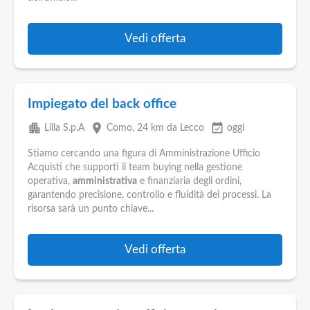
Vedi offerta
Impiegato del back office
apartment
place
event_available
Lilla S.p.A
Como
, 24 km da Lecco
oggi
Stiamo cercando una figura di Amministrazione Ufficio
Acquisti che supporti il team buying nella gestione
operativa,
amministrativa
e finanziaria degli ordini,
garantendo precisione, controllo e fluidità dei processi. La
risorsa sarà un punto chiave...
Vedi offerta