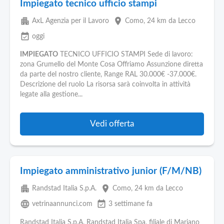
Impiegato tecnico ufficio stampi
apartment
place
AxL Agenzia per il Lavoro
Como
, 24 km da Lecco
event_available
oggi
IMPIEGATO
TECNICO UFFICIO STAMPI Sede di lavoro:
zona Grumello del Monte Cosa Offriamo Assunzione diretta
da parte del nostro cliente, Range RAL 30.000€ -37.000€.
Descrizione del ruolo La risorsa sarà coinvolta in attività
legate alla gestione...
Vedi offerta
Impiegato amministrativo junior (F/M/NB)
apartment
place
Randstad Italia S.p.A.
Como
, 24 km da Lecco
language
event_available
vetrinaannunci.com
3 settimane fa
Randstad Italia S.p.A. Randstad Italia Spa, filiale di Mariano