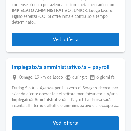
comense, ricerca per azienda settore metalmeccanico, un
IMPIEGATO
AMMINISTRATIVO
JUNIOR. Luogo lavoro:
Figino serenza (CO) Si offre iniziale contratto a tempo
determinato...
Vedi offerta
Impiegato/a amministrativo/a – payroll
place
language
event_available
Osnago
, 19 km da Lecco
during.it
6 giorni fa
During S.p.A. – Agenzia per il Lavoro di Seregno ricerca, per
azienda cliente operante nel settore manifatturiero, un/una
Impiegato
/a
Amministrativo
/a – Payroll. La risorsa sarà
inserita all'interno dell'ufficio
amministrativo
e si occuperà...
Vedi offerta