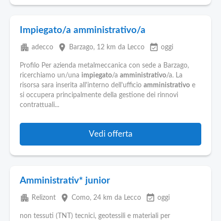
Impiegato/a amministrativo/a
apartment
place
event_available
adecco
Barzago
, 12 km da Lecco
oggi
Profilo Per azienda metalmeccanica con sede a Barzago,
ricerchiamo un/una
impiegato
/a
amministrativo
/a. La
risorsa sara inserita all'interno dell'ufficio
amministrativo
e
si occupera principalmente della gestione dei rinnovi
contrattuali...
Vedi offerta
Amministrativ* junior
apartment
place
event_available
Relizont
Como
, 24 km da Lecco
oggi
non tessuti (TNT) tecnici, geotessili e materiali per