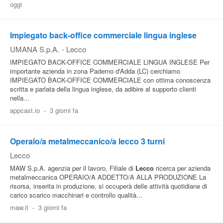
oggi
Impiegato back-office commerciale lingua inglese
UMANA S.p.A.
-
Lecco
IMPIEGATO BACK-OFFICE COMMERCIALE LINGUA INGLESE Per
importante azienda in zona Paderno d'Adda (LC) cerchiamo
IMPIEGATO BACK-OFFICE COMMERCIALE con ottima conoscenza
scritta e parlata della lingua inglese, da adibire al supporto clienti
nella...
appcast.io
-
3 giorni fa
Operaio/a metalmeccanico/a lecco 3 turni
Lecco
MAW S.p.A. agenzia per il lavoro, Filiale di
Lecco
ricerca per azienda
metalmeccanica OPERAIO/A ADDETTO/A ALLA PRODUZIONE La
risorsa, inserita in produzione, si occuperà delle attività quotidiane di
carico scarico macchinari e controllo qualità...
maw.it
-
3 giorni fa