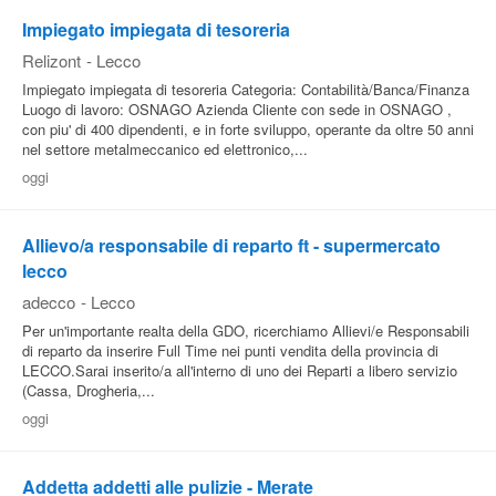
Impiegato impiegata di tesoreria
Pubblica
Relizont
-
Lecco
Offerte
Impiegato impiegata di tesoreria Categoria: Contabilità/Banca/Finanza
Luogo di lavoro: OSNAGO Azienda Cliente con sede in OSNAGO ,
con piu' di 400 dipendenti, e in forte sviluppo, operante da oltre 50 anni
Area
nel settore metalmeccanico ed elettronico,...
Aziende
oggi
Allievo/a responsabile di reparto ft - supermercato
lecco
adecco
-
Lecco
Per un'importante realta della GDO, ricerchiamo Allievi/e Responsabili
di reparto da inserire Full Time nei punti vendita della provincia di
LECCO.Sarai inserito/a all'interno di uno dei Reparti a libero servizio
(Cassa, Drogheria,...
oggi
Addetta addetti alle pulizie - Merate