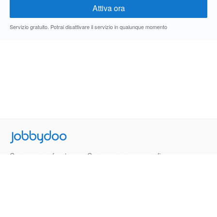
Servizio gratuito. Potrai disattivare il servizio in qualunque momento
Jobbydoo
Cerca per professione
Cerca per area geografica
Cerca per azienda
Termini e Condizioni
Privacy
Contatti
© 2013-2026 Jobbydoo - P.IVA IT02531310346