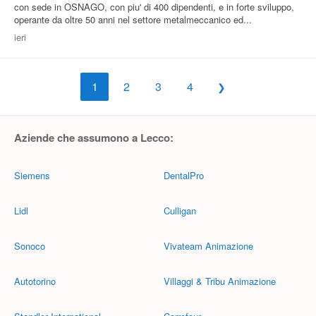
con sede in OSNAGO, con piu' di 400 dipendenti, e in forte sviluppo,
operante da oltre 50 anni nel settore metalmeccanico ed...
ieri
1
2
3
4
Aziende che assumono a Lecco:
Siemens
DentalPro
Lidl
Culligan
Sonoco
Vivateam Animazione
Autotorino
Villaggi & Tribu Animazione