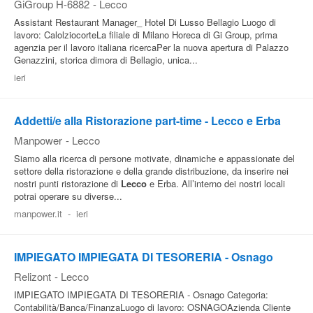
GiGroup H-6882
-
Lecco
Assistant Restaurant Manager_ Hotel Di Lusso Bellagio Luogo di
lavoro: CalolziocorteLa filiale di Milano Horeca di Gi Group, prima
agenzia per il lavoro italiana ricercaPer la nuova apertura di Palazzo
Genazzini, storica dimora di Bellagio, unica...
ieri
Addetti/e alla Ristorazione part-time - Lecco e Erba
Manpower
-
Lecco
Siamo alla ricerca di persone motivate, dinamiche e appassionate del
settore della ristorazione e della grande distribuzione, da inserire nei
nostri punti ristorazione di
Lecco
e Erba. All’interno dei nostri locali
potrai operare su diverse...
manpower.it
-
ieri
IMPIEGATO IMPIEGATA DI TESORERIA - Osnago
Relizont
-
Lecco
IMPIEGATO IMPIEGATA DI TESORERIA - Osnago Categoria:
Contabilità/Banca/FinanzaLuogo di lavoro: OSNAGOAzienda Cliente