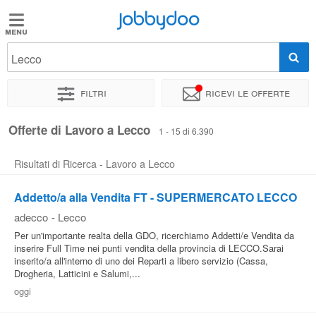
Jobbydoo
Jobbydoo
Lecco
Offerte
di
Filtri
Ricevi le offerte
lavoro
Offerte di Lavoro a Lecco
1 - 15 di 6.390
Stipendi
Risultati di Ricerca - Lavoro a Lecco
Elenco
Addetto/a alla Vendita FT - SUPERMERCATO LECCO
professioni
adecco
-
Lecco
Per un'importante realta della GDO, ricerchiamo Addetti/e Vendita da
inserire Full Time nei punti vendita della provincia di LECCO.Sarai
Blog
inserito/a all'interno di uno dei Reparti a libero servizio (Cassa,
Drogheria, Latticini e Salumi,...
oggi