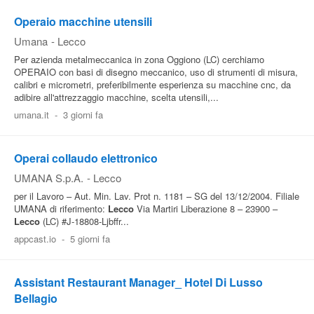
Operaio macchine utensili
Umana
-
Lecco
Per azienda metalmeccanica in zona Oggiono (LC) cerchiamo
OPERAIO con basi di disegno meccanico, uso di strumenti di misura,
calibri e micrometri, preferibilmente esperienza su macchine cnc, da
adibire all'attrezzaggio macchine, scelta utensili,...
umana.it
-
3 giorni fa
Operai collaudo elettronico
UMANA S.p.A.
-
Lecco
per il Lavoro – Aut. Min. Lav. Prot n. 1181 – SG del 13/12/2004. Filiale
UMANA di riferimento:
Lecco
Via Martiri Liberazione 8 – 23900 –
Lecco
(LC) #J-18808-Ljbffr...
appcast.io
-
5 giorni fa
Assistant Restaurant Manager_ Hotel Di Lusso
Bellagio