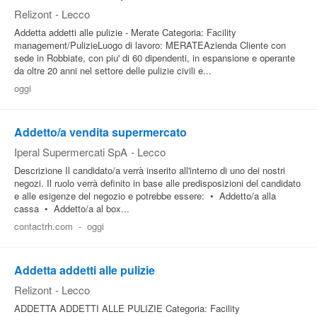
Relizont
-
Lecco
Addetta addetti alle pulizie - Merate Categoria: Facility
management/PulizieLuogo di lavoro: MERATEAzienda Cliente con
sede in Robbiate, con piu' di 60 dipendenti, in espansione e operante
da oltre 20 anni nel settore delle pulizie civili e...
oggi
Addetto/a vendita supermercato
Iperal Supermercati SpA
-
Lecco
Descrizione Il candidato/a verrà inserito all'interno di uno dei nostri
negozi. Il ruolo verrà definito in base alle predisposizioni del candidato
e alle esigenze del negozio e potrebbe essere: • Addetto/a alla
cassa • Addetto/a al box...
contactrh.com
-
oggi
Addetta addetti alle pulizie
Relizont
-
Lecco
ADDETTA ADDETTI ALLE PULIZIE Categoria: Facility