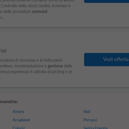
 priorità durante il proprio turno di lavoro
ontrollo dello stock (ordini, inventari e
to delle procedure
aziendali
...
oggi
Vedi offerta
ocedure di sicurezza e le indicazioni
 prelievo, movimentazione e
gestione
della
ressa esperienza in attivita di picking o in
.
ssandria:
Amaris
Iliad
Arcaplanet
Percassi
Colussi
Sentra Energia