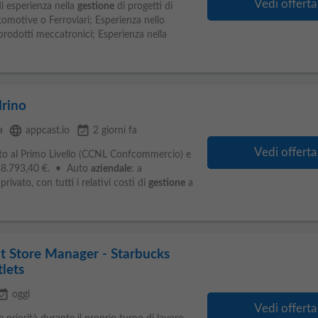
Vedi offerta
i esperienza nella
gestione
di progetti di
omotive o Ferroviari; Esperienza nello
prodotti meccatronici; Esperienza nella
rino
language
event_available
a
appcast.io
2 giorni fa
Vedi offerta
o al Primo Livello (CCNL Confcommercio) e
 38.793,40 €. • Auto
aziendale
: a
rivato, con tutti i relativi costi di
gestione
a
t Store Manager - Starbucks
lets
_available
oggi
Vedi offerta