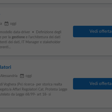
r
event_available
ia
oggi
Vedi offerta
modello data-driver • Definizione degli
e per la
gestione
e l'architettura dei dati
utenti dei dati, IT Manager e stakeholder
enti...
latori
event_available
 Alessandria
oggi
Vedi offerta
 di Voghera (Pv) ricerca- per storica realta
iegato/a Affari Regolatori Cat. Protetta Legge
tutelato da Legge 68/99- art 18- si