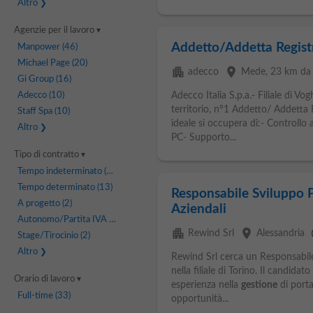
Altro
Agenzie per il lavoro
Addetto/Addetta Regist
Manpower
(46)
Michael Page
(20)
apartment
place
adecco
Mede
, 23 km da
Gi Group
(16)
Adecco
(10)
Adecco Italia S.p.a.- Filiale di Vo
territorio, n°1 Addetto/ Addetta 
Staff Spa
(10)
ideale si occupera di:- Controllo
Altro
PC- Supporto...
Tipo di contratto
Tempo indeterminato
(17)
Tempo determinato
(13)
Responsabile Sviluppo P
A progetto
(2)
Aziendali
Autonomo/Partita IVA
(2)
apartment
place
l
Rewind Srl
Alessandria
Stage/Tirocinio
(2)
Altro
Rewind Srl cerca un Responsabil
nella filiale di Torino. Il candida
Orario di lavoro
esperienza nella
gestione
di porta
Full-time
(33)
opportunità...