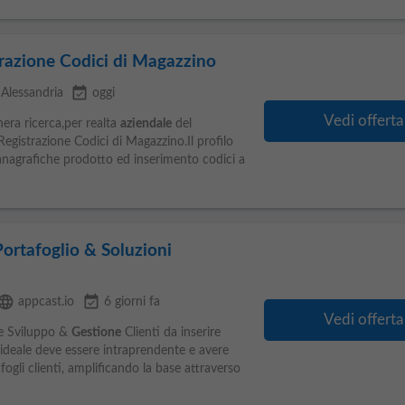
razione Codici di Magazzino
event_available
 Alessandria
oggi
Vedi offerta
ghera ricerca,per realta
aziendale
del
Registrazione Codici di Magazzino.Il profilo
 anagrafiche prodotto ed inserimento codici a
ortafoglio & Soluzioni
anguage
event_available
appcast.io
6 giorni fa
Vedi offerta
e Sviluppo &
Gestione
Clienti da inserire
to ideale deve essere intraprendente e avere
fogli clienti, amplificando la base attraverso