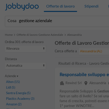
Jobbydoo
Offerte di lavoro
Stipendi
Cosa
Home
Offerte di lavoro Gestione Aziendale
Alessandria
Ordina 301 offerte di lavoro
Offerte di Lavoro Gestio
Rilevanza
Cerca offerte a
Alessandria (AL)
Distanza
Risultati di Ricerca - Lavoro Gest
Automatica
Responsabile sviluppo e 
Aziende
Alten
(15)
apartment
place
l
Rewind Srl
Alessandria
Lidl
(5)
Responsabile Sviluppo &
Gestion
Sentra Energia
(5)
fare un salto di livello? Se sei 
Plastics Academy
(3)
fame di crescita, potresti essere
Amazon
(2)
1° partner WINDTRE...