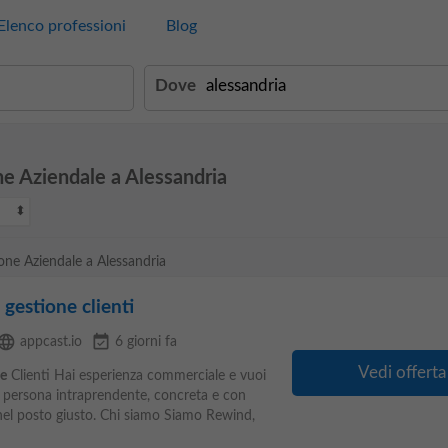
Elenco professioni
Blog
Dove
ne Aziendale a Alessandria
ione Aziendale a Alessandria
gestione clienti
anguage
event_available
appcast.io
6 giorni fa
Vedi offerta
e
Clienti Hai esperienza commerciale e vuoi
una persona intraprendente, concreta e con
 nel posto giusto. Chi siamo Siamo Rewind,