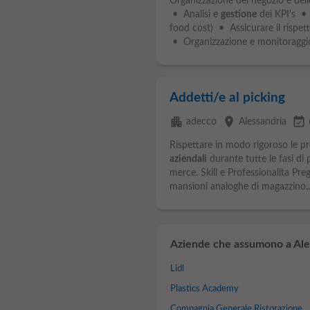
Organizzazione del negozio e delle
• Analisi e
gestione
dei KPI's • C
food cost) • Assicurare il rispet
• Organizzazione e monitoraggio
Addetti/e al picking
apartment
place
event_available
adecco
Alessandria
Rispettare in modo rigoroso le pr
aziendali
durante tutte le fasi di
merce. Skill e Professionalita Preg
mansioni analoghe di magazzino..
Aziende che assumono a Ale
Lidl
Plastics Academy
Compagnia Generale Ristorazione