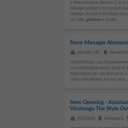
o Meccatronica; Almeno 2 anni d
sviluppo prodotto in contesti Aut
sviluppo di motori brushless e/o 
raccolta,
gestione
e analisi...
Store Manager Alessand
apartment
place
Lidl Italia SRL
Alessandri
indeterminato, con inquadrament
una retribuzione annua lorda di
disposizione per uso lavorativo e p
carico dell’azienda, tra cui carta...
New Opening - Assistan
Vicolungo The Style Out
apartment
place
event
PERCASSI
Alessandria