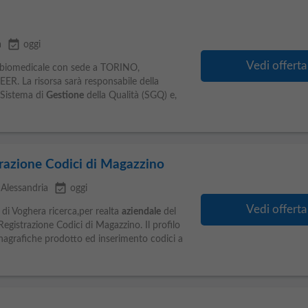
event_available
a
oggi
Vedi offerta
e biomedicale con sede a TORINO,
. La risorsa sarà responsabile della
 Sistema di
Gestione
della Qualità (SGQ) e,
razione Codici di Magazzino
event_available
 Alessandria
oggi
Vedi offerta
le di Voghera ricerca,per realta
aziendale
del
egistrazione Codici di Magazzino. Il profilo
anagrafiche prodotto ed inserimento codici a