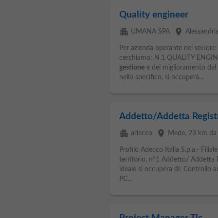
Quality engineer
apartment
place
UMANA SPA
Alessandri
Per azienda operante nel settor
cerchiamo: N.1 QUALITY ENGINEER
gestione
e del miglioramento del
nello specifico, si occuperà...
Addetto/Addetta Regist
apartment
place
adecco
Mede
, 23 km da
Profilo Adecco Italia S.p.a.- Filia
territorio, n°1 Addetto/ Addetta R
ideale si occupera di: Controllo 
PC...