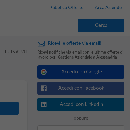
Pubblica Offerte
Area Aziende
Ricevi le offerte via email!
1 - 15 di 301
Ricevi notifiche via email con le ultime offerte di
lavoro per:
Gestione Aziendale
a
Alessandria
Accedi con Google
Accedi con Facebook
Accedi con Linkedin
oppure