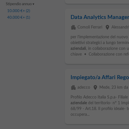
Stipendio annuo
10.000 €
+ (2)
Data Analytics Manage
40.000 €
+ (1)
apartment
place
Comoli Ferrari
Alessandr
per l'implementazione del nuovo 
obiettivi strategici a lungo termin
aziendali
, in collaborazione con 
chiave • Collaborazione con refer
Impiegato/a Affari Rego
apartment
place
adecco
Mede
, 23 km da
Profilo Adecco Italia S.p.a- Filiale
aziendale
del territorio- n° 1 Imp
68/99 - Art.18. Il profilo ideale- 
occupera...