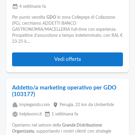
event_available
4 settimane fa
Per punto vendita
GDO
in zona Collepepe di Collazzone
(PG), cerchiamo ADDETTI BANCO
GASTRONOMIA/MACELLERIA full-time con esperienza.
Prospettive d'assunzione a tempo indeterminato, con RAL €
23-25 k....
Vedi offerta
Addetto/a marketing operativo per GDO
(103177)
apartment
place
Impiegando.com
Perugia
, 22 km da Umbertide
language
event_available
helplavoro.it
1 settimana fa
Operiamo nel settore della
Grande Distribuzione
Organizzata
, supportando i nostri clienti con strategie