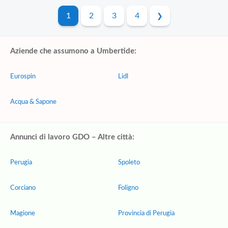
1
2
3
4
Aziende che assumono a Umbertide:
Eurospin
Lidl
Acqua & Sapone
Annunci di lavoro GDO – Altre città:
Perugia
Spoleto
Corciano
Foligno
Magione
Provincia di Perugia