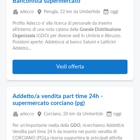
Banconista supermercato
apartment
place
event_available
adecco
Perugia
, 22 km da Umbertide
oggi
Profilo Adecco e' alla ricerca di personale da inserire
all'interno di una nota catena della
Grande Distribuzione
Organizzata
(GDO) per diverse sedi in Umbria e Abruzzo.
Posizioni aperte: Addetto/a al banco Salumi e Latticini
Addetto...
Vedi offerta
Addetto/a vendita part time 24h -
supermercato corciano (pg)
apartment
place
event_available
adecco
Corciano
, 20 km da Umbertide
oggi
Per un'importante realta della
GDO
, ricerchiamo Addetti/e
Vendita part time 24 h da inserire nel punto vendita di
CORCIANO (PG)La risorsa supportera le principali attivita