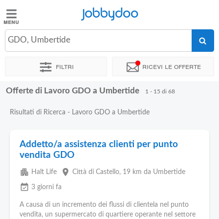
Jobbydoo
Jobbydoo
GDO, Umbertide
Offerte
di
Filtri
Ricevi le offerte
lavoro
Offerte di Lavoro GDO a Umbertide
1 - 15 di 68
Stipendi
Risultati di Ricerca - Lavoro GDO a Umbertide
Elenco
professioni
Addetto/a assistenza clienti per punto
vendita GDO
Blog
apartment
place
Halt Life
Città di Castello
, 19 km da Umbertide
event_available
3 giorni fa
A causa di un incremento dei flussi di clientela nel punto
vendita, un supermercato di quartiere operante nel settore