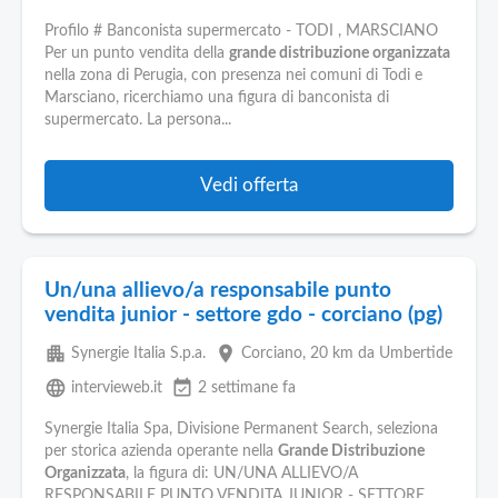
Profilo # Banconista supermercato - TODI , MARSCIANO
Per un punto vendita della
grande distribuzione organizzata
nella zona di Perugia, con presenza nei comuni di Todi e
Marsciano, ricerchiamo una figura di banconista di
supermercato. La persona...
Vedi offerta
Un/una allievo/a responsabile punto
vendita junior - settore gdo - corciano (pg)
apartment
place
Synergie Italia S.p.a.
Corciano
, 20 km da Umbertide
language
event_available
intervieweb.it
2 settimane fa
Synergie Italia Spa, Divisione Permanent Search, seleziona
per storica azienda operante nella
Grande Distribuzione
Organizzata
, la figura di: UN/UNA ALLIEVO/A
RESPONSABILE PUNTO VENDITA JUNIOR - SETTORE