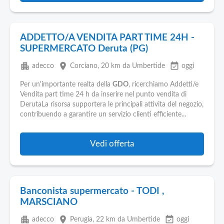
ADDETTO/A VENDITA PART TIME 24H -
SUPERMERCATO Deruta (PG)
apartment
place
event_available
adecco
Corciano
, 20 km da Umbertide
oggi
Per un'importante realta della
GDO
, ricerchiamo Addetti/e
Vendita part time 24 h da inserire nel punto vendita di
DerutaLa risorsa supportera le principali attivita del negozio,
contribuendo a garantire un servizio clienti efficiente...
Vedi offerta
Banconista supermercato - TODI ,
MARSCIANO
apartment
place
event_available
adecco
Perugia
, 22 km da Umbertide
oggi