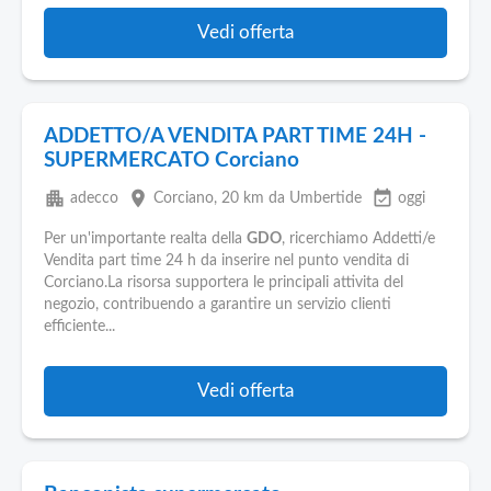
Vedi offerta
ADDETTO/A VENDITA PART TIME 24H -
SUPERMERCATO Corciano
apartment
place
event_available
adecco
Corciano
, 20 km da Umbertide
oggi
Per un'importante realta della
GDO
, ricerchiamo Addetti/e
Vendita part time 24 h da inserire nel punto vendita di
Corciano.La risorsa supportera le principali attivita del
negozio, contribuendo a garantire un servizio clienti
efficiente...
Vedi offerta