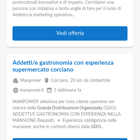
promozionali innovative e di impatto. Cerchiamo una
persona con iniziativa e tanta voglia di fare per il ruolo di
Addetto/a marketing operativo...
Vedi offerta
Addetti/e gastronomia con esperienza
supermercato corciano
apartment
place
Manpower
Corciano
, 20 km da Umbertide
language
event_available
manpower.it
1 settimana fa
MANPOWER seleziona per noto cliente operante nel
settore della
Grande Distribuzione Organizzata
(GDO):
ADDETTI/E GASTRONOMIA CON ESPERIENZA NELLA
MANSIONE Requisiti: • Esperienza obbligatoria nella
mansione, anche in contesti diversi dalla
GDO
...