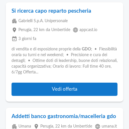
Si ricerca capo reparto pescheria
apartment
Gabrielli S.p.A. Unipersonale
place
language
Perugia
, 22 km da Umbertide
appcast.io
event_available
3 giorni fa
di vendita e di esposizione proprie della
GDO
; • Flessibilità
oraria su turni e nel weekend; • Precisione e cura dei
dettagli; • Ottime doti di leadership, buone doti relazionali,
capacità organizzativa; Orario di lavoro: Full time 40 ore,
6/7gg Offerta...
Vedi offerta
Addetti banco gastronomia/macelleria gdo
apartment
place
language
Umana
Perugia
, 22 km da Umbertide
umana.it