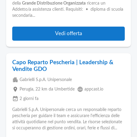
Pubblica
della
Grande Distribuzione Organizzata
ricerca un
Offerte
Addetto/a assistenza clienti. Requisiti: • diploma di scuola
secondaria...
Area
Aziende
Vedi offerta
Capo Reparto Pescheria | Leadership &
Vendite GDO
apartment
Gabrielli S.p.A. Unipersonale
place
language
Perugia
, 22 km da Umbertide
appcast.io
event_available
2 giorni fa
Gabrielli S.p.A. Unipersonale cerca un responsabile reparto
pescheria per guidare il team e assicurare l'efficienza delle
attività quotidiane nel punto vendita. Le risorse selezionate
si occuperanno di gestione ordini, orari, ferie e flussi di...