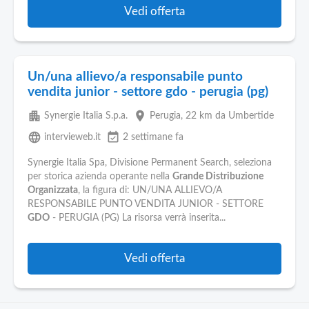
Vedi offerta
Un/una allievo/a responsabile punto
vendita junior - settore gdo - perugia (pg)
apartment
place
Synergie Italia S.p.a.
Perugia
, 22 km da Umbertide
language
event_available
intervieweb.it
2 settimane fa
Synergie Italia Spa, Divisione Permanent Search, seleziona
per storica azienda operante nella
Grande Distribuzione
Organizzata
, la figura di: UN/UNA ALLIEVO/A
RESPONSABILE PUNTO VENDITA JUNIOR - SETTORE
GDO
- PERUGIA (PG) La risorsa verrà inserita...
Vedi offerta