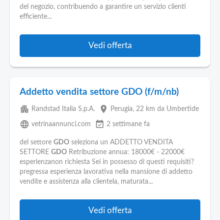
del negozio, contribuendo a garantire un servizio clienti
efficiente...
Vedi offerta
Addetto vendita settore GDO (f/m/nb)
apartment
place
Randstad Italia S.p.A.
Perugia
, 22 km da Umbertide
language
event_available
vetrinaannunci.com
2 settimane fa
del settore
GDO
seleziona un ADDETTO VENDITA
SETTORE
GDO
Retribuzione annua: 18000€ - 22000€
esperienzanon richiesta Sei in possesso di questi requisiti?
pregressa esperienza lavorativa nella mansione di addetto
vendite e assistenza alla clientela, maturata...
Vedi offerta