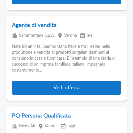
Agente di vendita
apartment
place
event_available
Sammontana S.p.A.
Verona
ieri
Nata 80 anni fa, Sammontana Italia è tra i leader nella
produzione e vendita di
prodotti
surgelati destinati al
consumo in casa e fuori casa. È l’esempio di una storia di
successo di un’impresa familiare italiana, impegnata
costantemente...
Vedi offerta
PQ Persona Qualificata
apartment
place
event_available
MedicAir
Verona
oggi