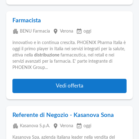
Farmacista
apartment
place
event_available
BENU Farmacia
Verona
oggi
innovativo e in continua crescita. PHOENIX Pharma Italia è
oggi il primo player in Italia nei servizi integrati per la salute,
attiva nella
distribuzione
farmaceutica, nel retail e nei
servizi avanzati per la farmacia. E’ parte integrante di
PHOENIX Group...
Vedi offerta
Referente di Negozio - Kasanova Sona
apartment
place
event_available
Kasanova S.p.A.
Verona
oggi
Kasanova Spa, azienda italiana leader nella vendita del