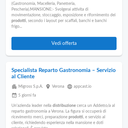
Pubblica
(Gastronomia, Macelleria, Panetteria,
Offerte
Pescheria).MANSIONE:- Svolgerai attivita di
movimentazione, stoccaggio, esposizione e rifornimento dei
prodotti
, secondo i layout per scaffali, banchi e banchi
Area
frigo...
Aziende
Vedi offerta
Specialista Reparto Gastronomia – Servizio
al Cliente
apartment
place
language
Migross S.p.A.
Verona
appcast.io
event_available
5 giorni fa
Un'azienda leader nella
distribuzione
cerca un Addetto/a al
reparto gastronomia a Verona. La figura si occuperà di
ricevimento merci, preparazione
prodotti
, e servizio al
cliente, richiedendo esperienza nella mansione e doti