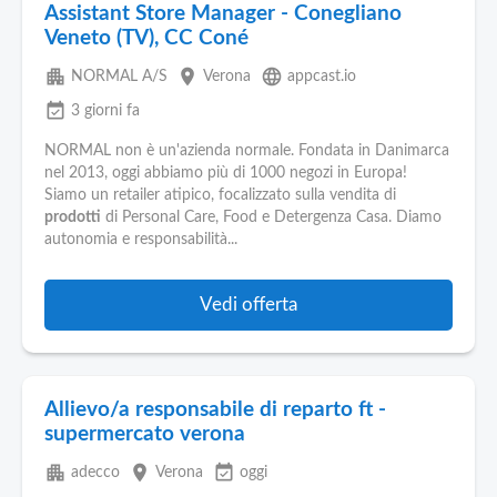
Assistant Store Manager - Conegliano
Veneto (TV), CC Coné
apartment
place
language
NORMAL A/S
Verona
appcast.io
event_available
3 giorni fa
NORMAL non è un'azienda normale. Fondata in Danimarca
nel 2013, oggi abbiamo più di 1000 negozi in Europa!
Siamo un retailer atipico, focalizzato sulla vendita di
prodotti
di Personal Care, Food e Detergenza Casa. Diamo
autonomia e responsabilità...
Vedi offerta
Allievo/a responsabile di reparto ft -
supermercato verona
apartment
place
event_available
adecco
Verona
oggi