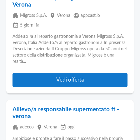
Verona
apartment
place
language
Migross S.p.A.
Verona
appcast.io
event_available
5 giorni fa
Addetto /a al reparto gastronomia a Verona Migross S.p.A.
Verona, Italia Addetto/a al reparto gastronomia In presenza
Descrizione azienda Il Gruppo Migross opera da 50 anni nel
settore della
distribuzione
organizzata. Migross è una
realtà...
Vedi offerta
Allievo/a responsabile supermercato ft -
verona
apartment
place
event_available
adecco
Verona
oggi
ambiziose e pronte a fare il passo successivo nella propria