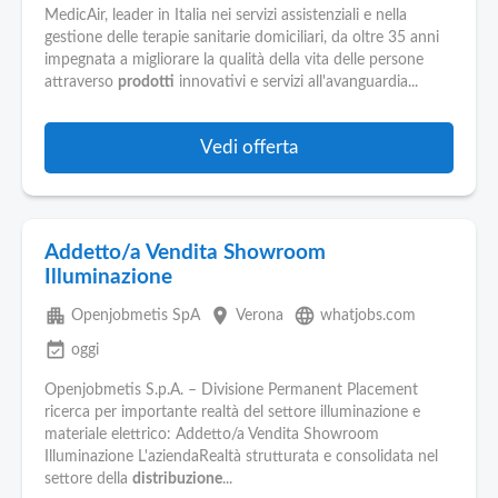
MedicAir, leader in Italia nei servizi assistenziali e nella
gestione delle terapie sanitarie domiciliari, da oltre 35 anni
impegnata a migliorare la qualità della vita delle persone
attraverso
prodotti
innovativi e servizi all'avanguardia...
Vedi offerta
Addetto/a Vendita Showroom
Illuminazione
apartment
place
language
Openjobmetis SpA
Verona
whatjobs.com
event_available
oggi
Openjobmetis S.p.A. – Divisione Permanent Placement
ricerca per importante realtà del settore illuminazione e
materiale elettrico: Addetto/a Vendita Showroom
Illuminazione L'aziendaRealtà strutturata e consolidata nel
settore della
distribuzione
...