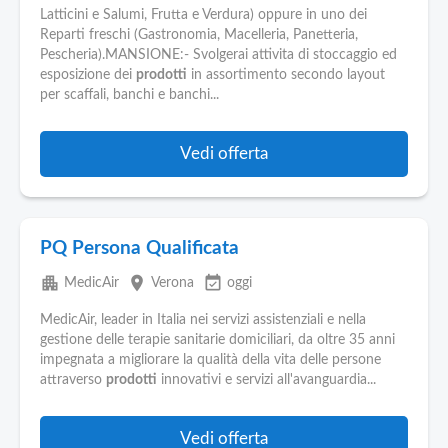
Latticini e Salumi, Frutta e Verdura) oppure in uno dei
Reparti freschi (Gastronomia, Macelleria, Panetteria,
Pescheria).MANSIONE:- Svolgerai attivita di stoccaggio ed
esposizione dei
prodotti
in assortimento secondo layout
per scaffali, banchi e banchi...
Vedi offerta
PQ Persona Qualificata
apartment
place
event_available
MedicAir
Verona
oggi
MedicAir, leader in Italia nei servizi assistenziali e nella
gestione delle terapie sanitarie domiciliari, da oltre 35 anni
impegnata a migliorare la qualità della vita delle persone
attraverso
prodotti
innovativi e servizi all'avanguardia...
Vedi offerta