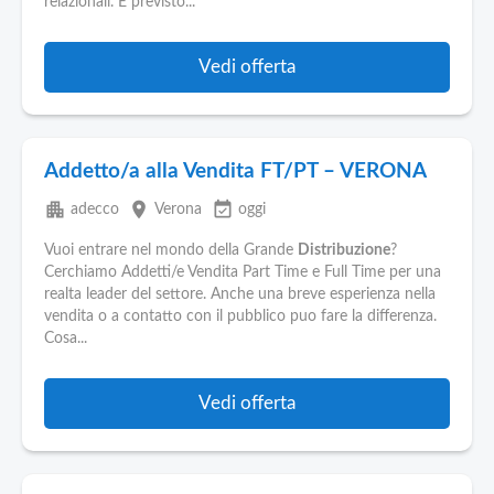
relazionali. È previsto...
Vedi offerta
Addetto/a alla Vendita FT/PT – VERONA
apartment
place
event_available
adecco
Verona
oggi
Vuoi entrare nel mondo della Grande
Distribuzione
?
Cerchiamo Addetti/e Vendita Part Time e Full Time per una
realta leader del settore. Anche una breve esperienza nella
vendita o a contatto con il pubblico puo fare la differenza.
Cosa...
Vedi offerta