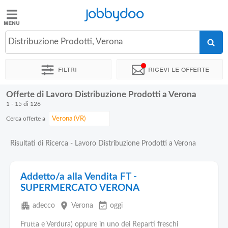
Jobbydoo
Jobbydoo
Distribuzione Prodotti, Verona
Offerte
di
Filtri
Ricevi le offerte
lavoro
Offerte di Lavoro Distribuzione Prodotti a Verona
Stipendi
1 - 15 di 126
Cerca offerte a
Elenco
professioni
Risultati di Ricerca - Lavoro Distribuzione Prodotti a Verona
Blog
Addetto/a alla Vendita FT -
SUPERMERCATO VERONA
apartment
place
event_available
adecco
Verona
oggi
Frutta e Verdura) oppure in uno dei Reparti freschi