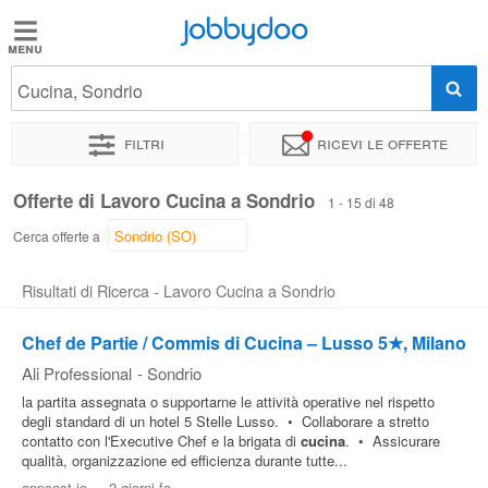
Jobbydoo
Jobbydoo
Cucina, Sondrio
Offerte
di
Filtri
Ricevi le offerte
lavoro
Offerte di Lavoro Cucina a Sondrio
1 - 15 di 48
Stipendi
Cerca offerte a
Risultati di Ricerca - Lavoro Cucina a Sondrio
Elenco
professioni
Chef de Partie / Commis di Cucina – Lusso 5★, Milano
Ali Professional
-
Sondrio
Blog
la partita assegnata o supportarne le attività operative nel rispetto
degli standard di un hotel 5 Stelle Lusso. • Collaborare a stretto
contatto con l'Executive Chef e la brigata di
cucina
. • Assicurare
qualità, organizzazione ed efficienza durante tutte...
appcast.io
-
2 giorni fa