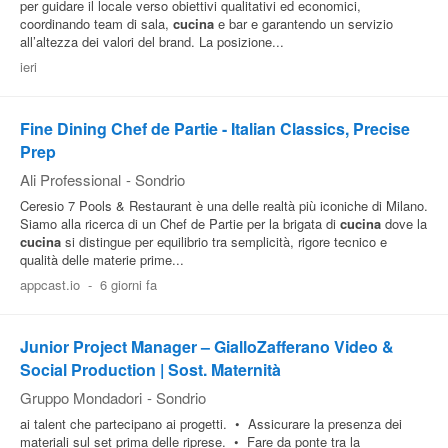
per guidare il locale verso obiettivi qualitativi ed economici,
coordinando team di sala,
cucina
e bar e garantendo un servizio
all’altezza dei valori del brand. La posizione...
ieri
Fine Dining Chef de Partie - Italian Classics, Precise
Prep
Ali Professional
-
Sondrio
Ceresio 7 Pools & Restaurant è una delle realtà più iconiche di Milano.
Siamo alla ricerca di un Chef de Partie per la brigata di
cucina
dove la
cucina
si distingue per equilibrio tra semplicità, rigore tecnico e
qualità delle materie prime...
appcast.io
-
6 giorni fa
Junior Project Manager – GialloZafferano Video &
Social Production | Sost. Maternità
Gruppo Mondadori
-
Sondrio
ai talent che partecipano ai progetti. • Assicurare la presenza dei
materiali sul set prima delle riprese. • Fare da ponte tra la