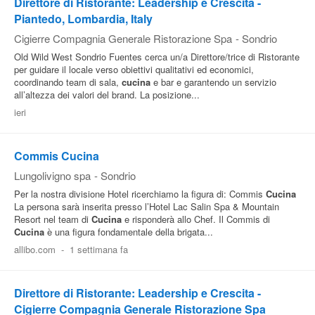
Direttore di Ristorante: Leadership e Crescita -
Piantedo, Lombardia, Italy
Cigierre Compagnia Generale Ristorazione Spa
-
Sondrio
Old Wild West Sondrio Fuentes cerca un/a Direttore/trice di Ristorante
per guidare il locale verso obiettivi qualitativi ed economici,
coordinando team di sala,
cucina
e bar e garantendo un servizio
all’altezza dei valori del brand. La posizione...
ieri
Commis Cucina
Lungolivigno spa
-
Sondrio
Per la nostra divisione Hotel ricerchiamo la figura di: Commis
Cucina
La persona sarà inserita presso l’Hotel Lac Salin Spa & Mountain
Resort nel team di
Cucina
e risponderà allo Chef. Il Commis di
Cucina
è una figura fondamentale della brigata...
allibo.com
-
1 settimana fa
Direttore di Ristorante: Leadership e Crescita -
Cigierre Compagnia Generale Ristorazione Spa