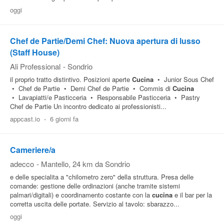
oggi
Chef de Partie/Demi Chef: Nuova apertura di lusso
(Staff House)
Ali Professional
-
Sondrio
il proprio tratto distintivo. Posizioni aperte
Cucina
• Junior Sous Chef
• Chef de Partie • Demi Chef de Partie • Commis di
Cucina
• Lavapiatti/e Pasticceria • Responsabile Pasticceria • Pastry
Chef de Partie Un incontro dedicato ai professionisti...
appcast.io
-
6 giorni fa
Cameriere/a
adecco
-
Mantello
, 24 km da Sondrio
e delle specialita a "chilometro zero" della struttura. Presa delle
comande: gestione delle ordinazioni (anche tramite sistemi
palmari/digitali) e coordinamento costante con la
cucina
e il bar per la
corretta uscita delle portate. Servizio al tavolo: sbarazzo...
oggi