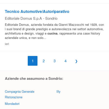
Tecnico Automotive/Autoriparativo
Editoriale Domus S.p.A
-
Sondrio
Editoriale Domus, azienda fondata da Gianni Mazzocchi nel 1929, con
i suoi brand di grande prestigio e autorevolezza nei settori automotive,
architettura e design, viaggi e
cucina
, rappresenta una case history
aziendale unica, e non solo...
ieri
1
2
3
4
Aziende che assumono a Sondrio:
Compagnia Generale
Illy
Ristorazione
Mondadori