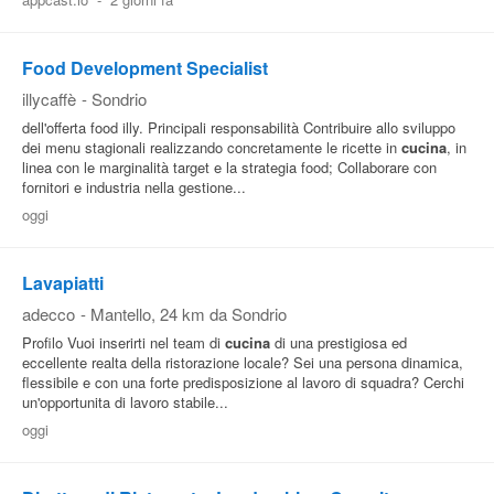
Pubblica
Offerte
Food Development Specialist
illycaffè
-
Sondrio
dell'offerta food illy. Principali responsabilità Contribuire allo sviluppo
Area
dei menu stagionali realizzando concretamente le ricette in
cucina
, in
Aziende
linea con le marginalità target e la strategia food; Collaborare con
fornitori e industria nella gestione...
oggi
Lavapiatti
adecco
-
Mantello
, 24 km da Sondrio
Profilo Vuoi inserirti nel team di
cucina
di una prestigiosa ed
eccellente realta della ristorazione locale? Sei una persona dinamica,
flessibile e con una forte predisposizione al lavoro di squadra? Cerchi
un'opportunita di lavoro stabile...
oggi