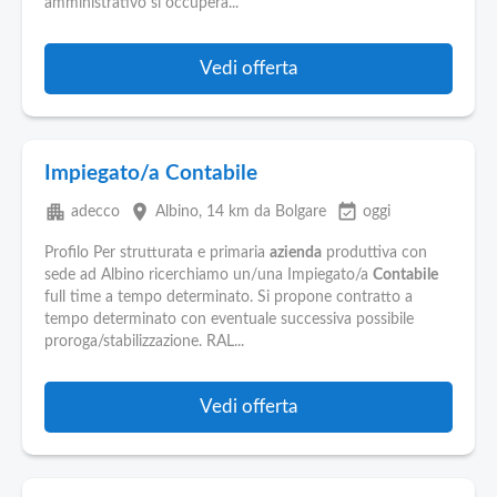
amministrativo si occuperà...
Vedi offerta
Impiegato/a Contabile
apartment
place
event_available
adecco
Albino
, 14 km da Bolgare
oggi
Profilo Per strutturata e primaria
azienda
produttiva con
sede ad Albino ricerchiamo un/una Impiegato/a
Contabile
full time a tempo determinato. Si propone contratto a
tempo determinato con eventuale successiva possibile
proroga/stabilizzazione. RAL...
Vedi offerta