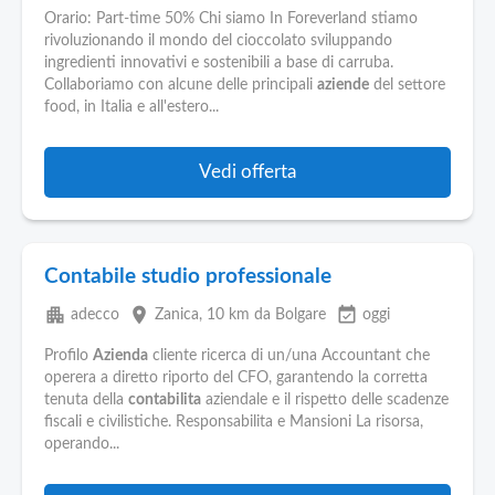
Orario: Part-time 50% Chi siamo In Foreverland stiamo
rivoluzionando il mondo del cioccolato sviluppando
ingredienti innovativi e sostenibili a base di carruba.
Collaboriamo con alcune delle principali
aziende
del settore
food, in Italia e all'estero...
Vedi offerta
Contabile studio professionale
apartment
place
event_available
adecco
Zanica
, 10 km da Bolgare
oggi
Profilo
Azienda
cliente ricerca di un/una Accountant che
operera a diretto riporto del CFO, garantendo la corretta
tenuta della
contabilita
aziendale e il rispetto delle scadenze
fiscali e civilistiche. Responsabilita e Mansioni La risorsa,
operando...