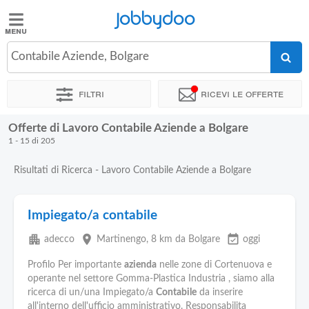
Jobbydoo
Jobbydoo
Contabile Aziende, Bolgare
Offerte
di
Filtri
Ricevi le offerte
lavoro
Offerte di Lavoro Contabile Aziende a Bolgare
Stipendi
1 - 15 di 205
Risultati di Ricerca - Lavoro Contabile Aziende a Bolgare
Elenco
professioni
Impiegato/a contabile
Blog
apartment
place
event_available
adecco
Martinengo
, 8 km da Bolgare
oggi
Profilo Per importante
azienda
nelle zone di Cortenuova e
operante nel settore Gomma-Plastica Industria , siamo alla
ricerca di un/una Impiegato/a
Contabile
da inserire
all'interno dell'ufficio amministrativo. Responsabilita