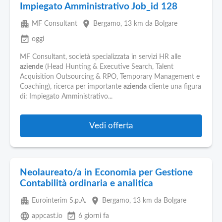
Impiegato Amministrativo Job_id 128
apartment
place
MF Consultant
Bergamo
, 13 km da Bolgare
event_available
oggi
MF Consultant, società specializzata in servizi HR alle
aziende
(Head Hunting & Executive Search, Talent
Acquisition Outsourcing & RPO, Temporary Management e
Coaching), ricerca per importante
azienda
cliente una figura
di: Impiegato Amministrativo...
Vedi offerta
Neolaureato/a in Economia per Gestione
Contabilità ordinaria e analitica
apartment
place
Eurointerim S.p.A.
Bergamo
, 13 km da Bolgare
language
event_available
appcast.io
6 giorni fa