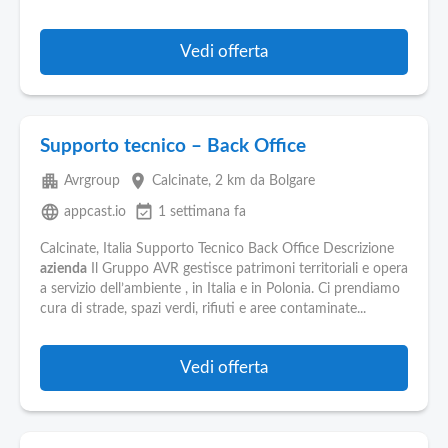
Vedi offerta
Supporto tecnico – Back Office
apartment
place
Avrgroup
Calcinate
, 2 km da Bolgare
language
event_available
appcast.io
1 settimana fa
Calcinate, Italia Supporto Tecnico Back Office Descrizione
azienda
Il Gruppo AVR gestisce patrimoni territoriali e opera
a servizio dell’ambiente , in Italia e in Polonia. Ci prendiamo
cura di strade, spazi verdi, rifiuti e aree contaminate...
Vedi offerta