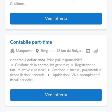
Pubblica
Gestione...
Offerte
Vedi offerta
Area
Aziende
Contabile part-time
apartment
place
event_available
Manpower
Bergamo
, 13 km da Bolgare
oggi
e
contabili
dell'azienda
. Principali responsabilità
• Gestione della
contabilità
generale; • Registrazione
fatture attive e passive; • Gestione di incassi, pagamenti e
riconciliazioni bancarie; • Liquidazioni IVA e adempimenti
fiscali periodici...
Vedi offerta