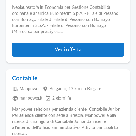
Neolaureato/a in Economia per Gestione
Contabilità
ordinaria e analitica Eurointerim S.p.A. - Filiale di Pessano
con Bornago Filiale di Filiale di Pessano con Bornago
Eurointerim S.p.A. - Filiale di Pessano con Bornago
(MI)ricerca per prestigiosa...
Vedi offerta
Contabile
apartment
place
Manpower
Bergamo
, 13 km da Bolgare
language
event_available
manpower.it
2 giorni fa
Manpower seleziona per
azienda
cliente:
Contabile
Junior
Per
azienda
cliente con sede a Brescia, Manpower è alla
ricerca di una figura di
Contabile
Junior da inserire
all’interno dell’ufficio amministrativo. Attività principali La
risorsa...