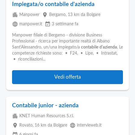
Impiegata/o contabile d'azienda
apartment
place
Manpower
Bergamo
, 13 km da Bolgare
language
event_available
manpower.it
3 settimane fa
Manpower filiale di Bergamo - divisione Business
Professional - ricerca per importante realtà di Albano
Sant'Alessandro, un/una impiegato/a
contabile
d'azienda
. Le
competenze richieste sono: • F24, • Lipe, • Intrastat,
• riconciliazioni...
Vedi offerta
Contabile junior - azienda
apartment
KNET Human Resources S.r.l.
place
language
Rovato
, 16 km da Bolgare
intervieweb.it
event_available
6 giorni fa