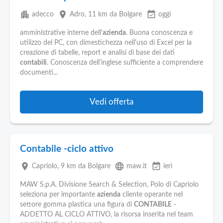
apartment
place
event_available
adecco
Adro
, 11 km da Bolgare
oggi
amministrative interne dell'
azienda
. Buona conoscenza e
utilizzo del PC, con dimestichezza nell'uso di Excel per la
creazione di tabelle, report e analisi di base dei dati
contabili
. Conoscenza dell'inglese sufficiente a comprendere
documenti...
Vedi offerta
Contabile -ciclo attivo
place
language
event_available
Capriolo
, 9 km da Bolgare
maw.it
ieri
MAW S.p.A. Divisione Search & Selection, Polo di Capriolo
seleziona per importante
azienda
cliente operante nel
settore gomma plastica una figura di
CONTABILE
-
ADDETTO AL CICLO ATTIVO, la risorsa inserita nel team