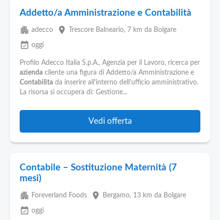
Addetto/a Amministrazione e Contabilità
apartment
place
adecco
Trescore Balneario
, 7 km da Bolgare
event_available
oggi
Profilo Adecco Italia S.p.A., Agenzia per il Lavoro, ricerca per
azienda
cliente una figura di Addetto/a Amministrazione e
Contabilita
da inserire all'interno dell'ufficio amministrativo.
La risorsa si occupera di: Gestione...
Vedi offerta
Contabile – Sostituzione Maternità (7
mesi)
apartment
place
Foreverland Foods
Bergamo
, 13 km da Bolgare
event_available
oggi