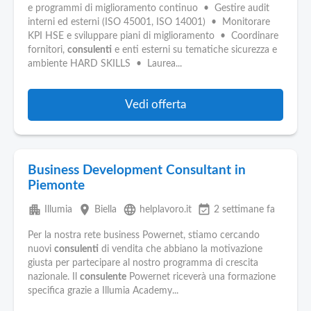
e programmi di miglioramento continuo • Gestire audit
interni ed esterni (ISO 45001, ISO 14001) • Monitorare
KPI HSE e sviluppare piani di miglioramento • Coordinare
fornitori,
consulenti
e enti esterni su tematiche sicurezza e
ambiente HARD SKILLS • Laurea...
Vedi offerta
Business Development Consultant in
Piemonte
apartment
place
language
event_available
Illumia
Biella
helplavoro.it
2 settimane fa
Per la nostra rete business Powernet, stiamo cercando
nuovi
consulenti
di vendita che abbiano la motivazione
giusta per partecipare al nostro programma di crescita
nazionale. Il
consulente
Powernet riceverà una formazione
specifica grazie a Illumia Academy...