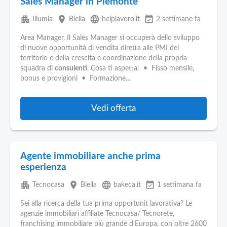
Sales Manager in Piemonte
apartment
place
language
event_available
Illumia
Biella
helplavoro.it
2 settimane fa
Area Manager. Il Sales Manager si occuperà dello sviluppo
di nuove opportunità di vendita diretta alle PMI del
territorio e della crescita e coordinazione della propria
squadra di
consulenti
. Cosa ti aspetta: • Fisso mensile,
bonus e provigioni • Formazione...
Vedi offerta
Agente immobiliare anche prima
esperienza
apartment
place
language
event_available
Tecnocasa
Biella
bakeca.it
1 settimana fa
Sei alla ricerca della tua prima opportunit lavorativa? Le
agenzie immobiliari affiliate Tecnocasa/ Tecnorete,
franchising immobiliare più grande d’Europa, con oltre 2600