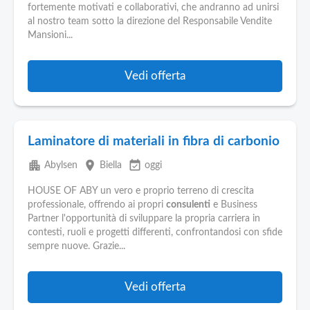
Pubblica
fortemente motivati e collaborativi, che andranno ad unirsi
Offerte
al nostro team sotto la direzione del Responsabile Vendite
Mansioni...
Area
Aziende
Vedi offerta
Laminatore di materiali in fibra di carbonio
apartment
place
event_available
Abylsen
Biella
oggi
HOUSE OF ABY un vero e proprio terreno di crescita
professionale, offrendo ai propri
consulenti
e Business
Partner l'opportunità di sviluppare la propria carriera in
contesti, ruoli e progetti differenti, confrontandosi con sfide
sempre nuove. Grazie...
Vedi offerta