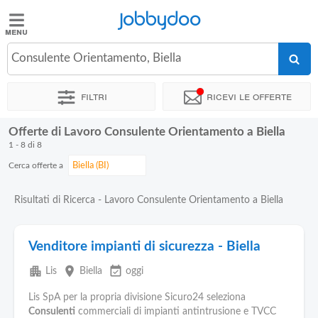
Jobbydoo
Jobbydoo
Consulente Orientamento, Biella
Offerte
di
Filtri
Ricevi le offerte
lavoro
Offerte di Lavoro Consulente Orientamento a Biella
Stipendi
1 - 8 di 8
Cerca offerte a
Elenco
professioni
Risultati di Ricerca - Lavoro Consulente Orientamento a Biella
Blog
Venditore impianti di sicurezza - Biella
apartment
place
event_available
Lis
Biella
oggi
Lis SpA per la propria divisione Sicuro24 seleziona
Consulenti
commerciali di impianti antintrusione e TVCC