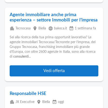
Agente immobiliare anche prima
esperienza – settore Immobili per l’impresa
apartment
place
language
event_available
Tecnocasa
Biella
bakeca.it
1 settimana fa
Sei alla ricerca della tua prima opportunit lavorativa? Le
agenzie immobiliari Tecnocasa/Tecnorete per l’impresa, del
Gruppo Tecnocasa, franchising immobiliare più grande
d’Europa, con oltre 2600 agenzie in Italia, sono alla ricerca
di
consulenti
...
Vedi offerta
Responsabile HSE
apartment
place
event_available
JX Executive
Biella
oggi