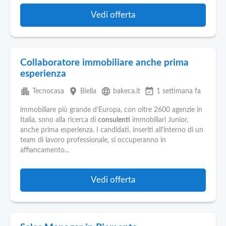
Vedi offerta
Collaboratore immobiliare anche prima
esperienza
apartment
place
language
event_available
Tecnocasa
Biella
bakeca.it
1 settimana fa
immobiliare più grande d’Europa, con oltre 2600 agenzie in
Italia, sono alla ricerca di
consulenti
immobiliari Junior,
anche prima esperienza. I candidati, inseriti all’interno di un
team di lavoro professionale, si occuperanno in
affiancamento...
Vedi offerta