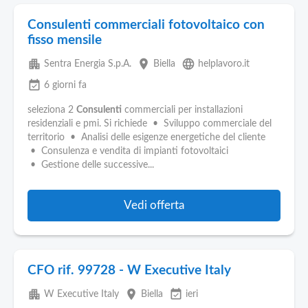
Consulenti commerciali fotovoltaico con
fisso mensile
apartment
place
language
Sentra Energia S.p.A.
Biella
helplavoro.it
event_available
6 giorni fa
seleziona 2
Consulenti
commerciali per installazioni
residenziali e pmi. Si richiede • Sviluppo commerciale del
territorio • Analisi delle esigenze energetiche del cliente
• Consulenza e vendita di impianti fotovoltaici
• Gestione delle successive...
Vedi offerta
CFO rif. 99728 - W Executive Italy
apartment
place
event_available
W Executive Italy
Biella
ieri