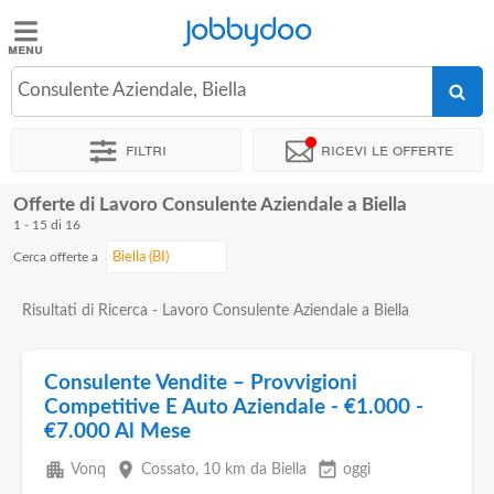
Jobbydoo
Jobbydoo
Consulente Aziendale, Biella
Offerte
di
Filtri
Ricevi le offerte
lavoro
Offerte di Lavoro Consulente Aziendale a Biella
Stipendi
1 - 15 di 16
Cerca offerte a
Elenco
professioni
Risultati di Ricerca - Lavoro Consulente Aziendale a Biella
Blog
Consulente Vendite – Provvigioni
Competitive E Auto Aziendale - €1.000 -
€7.000 Al Mese
apartment
place
event_available
Vonq
Cossato
, 10 km da Biella
oggi