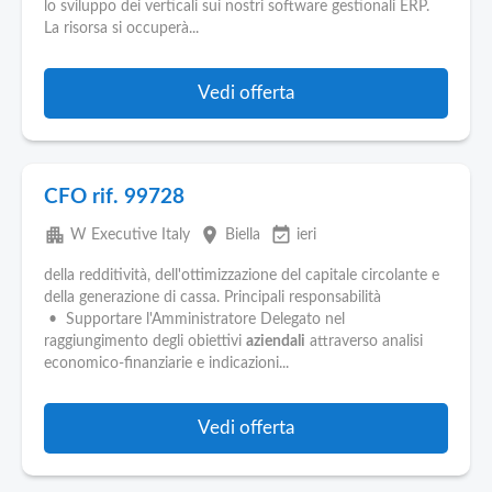
lo sviluppo dei verticali sui nostri software gestionali ERP.
La risorsa si occuperà...
Vedi offerta
CFO rif. 99728
apartment
place
event_available
W Executive Italy
Biella
ieri
della redditività, dell'ottimizzazione del capitale circolante e
della generazione di cassa. Principali responsabilità
• Supportare l'Amministratore Delegato nel
raggiungimento degli obiettivi
aziendali
attraverso analisi
economico-finanziarie e indicazioni...
Vedi offerta