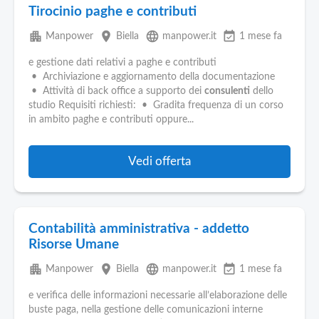
Tirocinio paghe e contributi
apartment
place
language
event_available
Manpower
Biella
manpower.it
1 mese fa
e gestione dati relativi a paghe e contributi
• Archiviazione e aggiornamento della documentazione
• Attività di back office a supporto dei
consulenti
dello
studio Requisiti richiesti: • Gradita frequenza di un corso
in ambito paghe e contributi oppure...
Vedi offerta
Contabilità amministrativa - addetto
Risorse Umane
apartment
place
language
event_available
Manpower
Biella
manpower.it
1 mese fa
e verifica delle informazioni necessarie all’elaborazione delle
buste paga, nella gestione delle comunicazioni interne