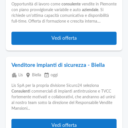
Pubblica
Opportunità di lavoro come
consulente
vendite in Piemonte
Offerte
con piano provvigionale variabile e auto
aziendale
. Si
richiede un'ottima capacità comunicativa e disponibilità
full-time. Offerta di formazione e crescita interna....
Area
Aziende
Vedi offerta
Venditore impianti di sicurezza - Biella
apartment
place
event_available
Lis
Biella
oggi
Lis SpA per la propria divisione Sicuro24 seleziona
Consulenti
commerciali di impianti antintrusione e TVCC
fortemente motivati e collaborativi, che andranno ad unirsi
al nostro team sotto la direzione del Responsabile Vendite
Mansioni...
Vedi offerta