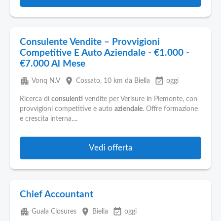
Consulente Vendite – Provvigioni
Competitive E Auto Aziendale - €1.000 -
€7.000 Al Mese
apartment
place
event_available
Vonq N.V
Cossato
, 10 km da Biella
oggi
Ricerca di
consulenti
vendite per Verisure in Piemonte, con
provvigioni competitive e auto
aziendale
. Offre formazione
e crescita interna....
Vedi offerta
Chief Accountant
apartment
place
event_available
Guala Closures
Biella
oggi