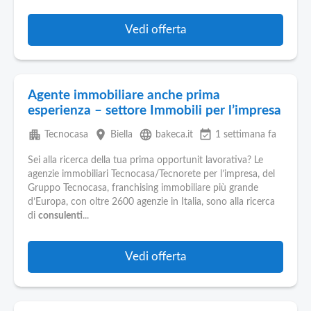
Vedi offerta
Agente immobiliare anche prima
esperienza – settore Immobili per l’impresa
apartment
place
language
event_available
Tecnocasa
Biella
bakeca.it
1 settimana fa
Sei alla ricerca della tua prima opportunit lavorativa? Le
agenzie immobiliari Tecnocasa/Tecnorete per l’impresa, del
Gruppo Tecnocasa, franchising immobiliare più grande
d’Europa, con oltre 2600 agenzie in Italia, sono alla ricerca
di
consulenti
...
Vedi offerta