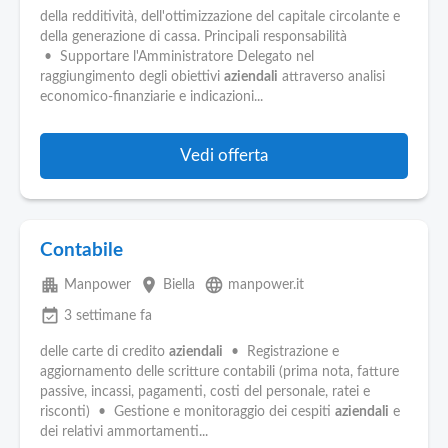
della redditività, dell'ottimizzazione del capitale circolante e
della generazione di cassa. Principali responsabilità
• Supportare l'Amministratore Delegato nel
raggiungimento degli obiettivi
aziendali
attraverso analisi
economico-finanziarie e indicazioni...
Vedi offerta
Contabile
apartment
place
language
Manpower
Biella
manpower.it
event_available
3 settimane fa
delle carte di credito
aziendali
• Registrazione e
aggiornamento delle scritture contabili (prima nota, fatture
passive, incassi, pagamenti, costi del personale, ratei e
risconti) • Gestione e monitoraggio dei cespiti
aziendali
e
dei relativi ammortamenti...