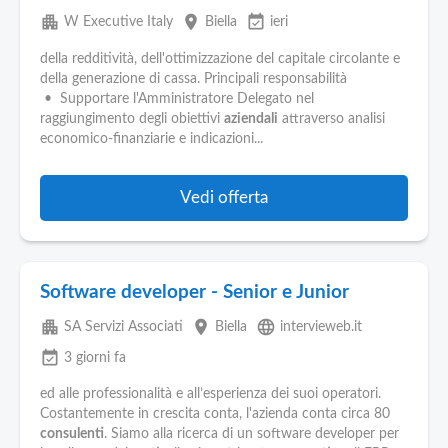
apartment
place
event_available
W Executive Italy
Biella
ieri
della redditività, dell'ottimizzazione del capitale circolante e
della generazione di cassa. Principali responsabilità
• Supportare l'Amministratore Delegato nel
raggiungimento degli obiettivi
aziendali
attraverso analisi
economico-finanziarie e indicazioni...
Vedi offerta
Software developer - Senior e Junior
apartment
place
language
SA Servizi Associati
Biella
intervieweb.it
event_available
3 giorni fa
ed alle professionalità e all’esperienza dei suoi operatori.
Costantemente in crescita conta, l'azienda conta circa 80
consulenti
. Siamo alla ricerca di un software developer per