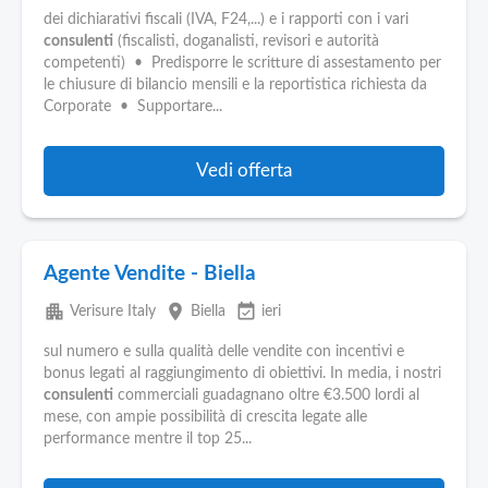
dei dichiarativi fiscali (IVA, F24,...) e i rapporti con i vari
consulenti
(fiscalisti, doganalisti, revisori e autorità
competenti) • Predisporre le scritture di assestamento per
le chiusure di bilancio mensili e la reportistica richiesta da
Corporate • Supportare...
Vedi offerta
Agente Vendite - Biella
apartment
place
event_available
Verisure Italy
Biella
ieri
sul numero e sulla qualità delle vendite con incentivi e
bonus legati al raggiungimento di obiettivi. In media, i nostri
consulenti
commerciali guadagnano oltre €3.500 lordi al
mese, con ampie possibilità di crescita legate alle
performance mentre il top 25...