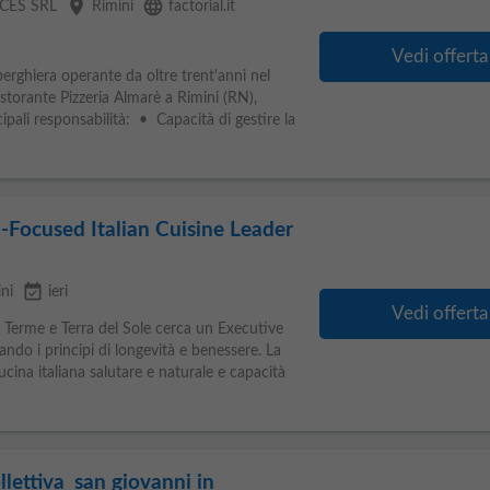
place
language
CES SRL
Rimini
factorial.it
Vedi offerta
berghiera operante da oltre trent'anni nel
Ristorante Pizzeria Almarè a Rimini (RN),
pali responsabilità: • Capacità di gestire la
-Focused Italian Cuisine Leader
event_available
ni
ieri
Vedi offerta
 Terme e Terra del Sole cerca un Executive
ando i principi di longevità e benessere. La
cina italiana salutare e naturale e capacità
llettiva_san giovanni in