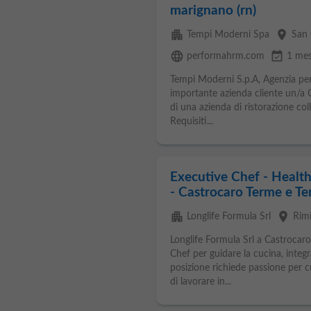
marignano (rn)
apartment
place
Tempi Moderni Spa
San 
language
event_available
performahrm.com
1 mes
Tempi Moderni S.p.A, Agenzia per i
importante azienda cliente un/a C
di una azienda di ristorazione col
Requisiti...
Executive Chef - Health
- Castrocaro Terme e Terr
apartment
place
Longlife Formula Srl
Rimi
Longlife Formula Srl a Castrocaro
Chef per guidare la cucina, integr
posizione richiede passione per cu
di lavorare in...