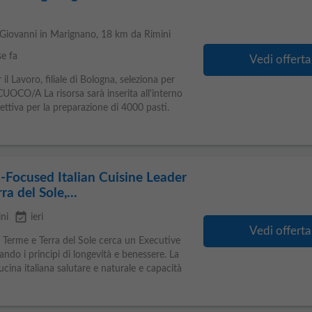
Giovanni in Marignano
, 18 km da Rimini
e fa
Vedi offerta
l Lavoro, filiale di Bologna, seleziona per
UOCO/A La risorsa sarà inserita all'interno
lettiva per la preparazione di 4000 pasti.
-Focused Italian Cuisine Leader
a del Sole,...
event_available
ni
ieri
Vedi offerta
 Terme e Terra del Sole cerca un Executive
ando i principi di longevità e benessere. La
cina italiana salutare e naturale e capacità