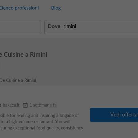
Elenco professioni
Blog
Dove
e Cuisine a Rimini
 De Cuisine a Rimini
age
event_available
bakeca.it
1 settimana fa
Vedi offerta
ible for leading and inspiring a brigade of
n a high-volume restaurant. You will
nsuring exceptional food quality, consistency