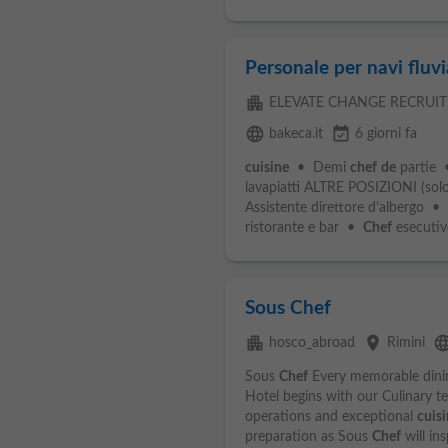
Personale per navi fluvia
apartment
ELEVATE CHANGE RECRUI
language
event_available
bakeca.it
6 giorni fa
cuisine
• Demi
chef
de
partie
lavapiatti ALTRE POSIZIONI (solo 
Assistente direttore d’albergo •
ristorante e bar •
Chef
esecutivo
Sous Chef
apartment
place
langu
hosco_abroad
Rimini
Sous
Chef
Every memorable dini
Hotel begins with our Culinary t
operations and exceptional
cuisi
preparation as Sous
Chef
will ins