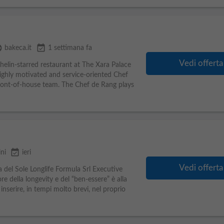
age
event_available
bakeca.it
1 settimana fa
Vedi offerta
elin-starred restaurant at The Xara Palace
highly motivated and service-oriented Chef
 front-of-house team. The Chef de Rang plays
event_available
ni
ieri
Vedi offerta
a del Sole Longlife Formula Srl Executive
e della longevity e del “ben-essere” è alla
inserire, in tempi molto brevi, nel proprio