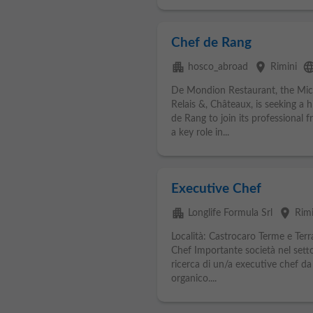
Chef de Rang
apartment
place
langu
hosco_abroad
Rimini
De Mondion Restaurant, the Mich
Relais &, Châteaux, is seeking a 
de Rang to join its professional
a key role in...
Executive Chef
apartment
place
Longlife Formula Srl
Rimi
Località: Castrocaro Terme e Terr
Chef Importante società nel settor
ricerca di un/a executive chef da 
organico....