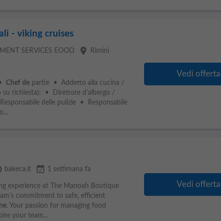
li - viking cruises
place
TMENT SERVICES EOOD
Rimini
Vedi offerta
 •
Chef
de
partie • Addetto alla cucina /
su richiesta): • Direttore d’albergo /
 Responsabile delle pulizie • Responsabile
...
age
event_available
bakeca.it
1 settimana fa
Vedi offerta
ng experience at The Manoah Boutique
eam’s commitment to safe, efficient
ne
. Your passion for managing food
pire your team...