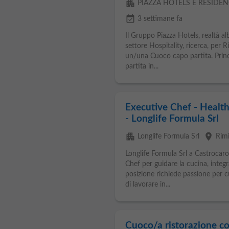
apartment
PIAZZA HOTELS E RESIDEN
event_available
3 settimane fa
Il Gruppo Piazza Hotels, realtà al
settore Hospitality, ricerca, per 
un/una Cuoco capo partita. Princi
partita in...
Executive Chef - Health
- Longlife Formula Srl
apartment
place
Longlife Formula Srl
Rimi
Longlife Formula Srl a Castrocaro
Chef per guidare la cucina, integr
posizione richiede passione per cu
di lavorare in...
Cuoco/a ristorazione co