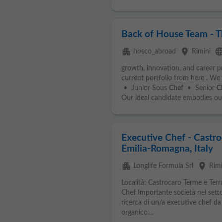
Back of House Team - Th
apartment
place
langu
hosco_abroad
Rimini
growth, innovation, and career p
current portfolio from here . We
• Junior Sous
Chef
• Senior
C
Our ideal candidate embodies our 
Executive Chef - Castro
Emilia-Romagna, Italy
apartment
place
Longlife Formula Srl
Rimi
Località: Castrocaro Terme e Terr
Chef Importante società nel settor
ricerca di un/a executive chef da 
organico....