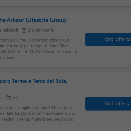
e Arbour (Lifestyle Group)
age
event_available
bakeca.it
1 settimana fa
Vedi offerta
rogression. You can further explore our
 are currently recruiting: • Sous
Chef
hef
de
Partie •
Chef
de
Partie • Steward
values...
caro Terme e Terra del Sole,
event_available
ni
ieri
Vedi offerta
a del Sole Longlife Formula Srl Executive
e della longevity e del “ben-essere” è alla
inserire, in tempi molto brevi, nel proprio