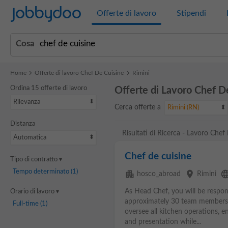
Jobbydoo
Offerte di lavoro
Stipendi
Cosa
Home
Offerte di lavoro Chef De Cuisine
Rimini
Ordina 15 offerte di lavoro
Offerte di Lavoro Chef D
Rilevanza
Cerca offerte a
Rimini (RN)
Distanza
Risultati di Ricerca - Lavoro Chef
Automatica
Chef de cuisine
Tipo di contratto
Tempo determinato
(1)
apartment
place
langu
hosco_abroad
Rimini
As Head Chef, you will be respons
Orario di lavoro
approximately 30 team members i
Full-time
(1)
oversee all kitchen operations, e
and presentation while...