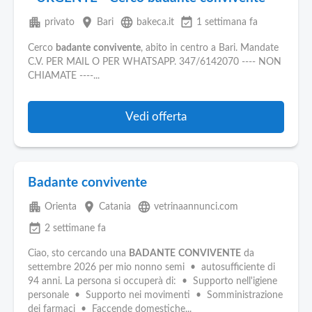
apartment
place
language
event_available
privato
Bari
bakeca.it
1 settimana fa
Cerco
badante
convivente
, abito in centro a Bari. Mandate
C.V. PER MAIL O PER WHATSAPP. 347/6142070 ---- NON
CHIAMATE ----...
Vedi offerta
Badante convivente
apartment
place
language
Orienta
Catania
vetrinaannunci.com
event_available
2 settimane fa
Ciao, sto cercando una
BADANTE
CONVIVENTE
da
settembre 2026 per mio nonno semi • autosufficiente di
94 anni. La persona si occuperà di: • Supporto nell'igiene
personale • Supporto nei movimenti • Somministrazione
dei farmaci • Faccende domestiche...