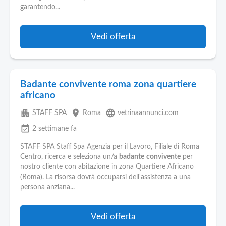
garantendo...
Vedi offerta
Badante convivente roma zona quartiere
africano
apartment
place
language
STAFF SPA
Roma
vetrinaannunci.com
event_available
2 settimane fa
STAFF SPA Staff Spa Agenzia per il Lavoro, Filiale di Roma
Centro, ricerca e seleziona un/a
badante
convivente
per
nostro cliente con abitazione in zona Quartiere Africano
(Roma). La risorsa dovrà occuparsi dell'assistenza a una
persona anziana...
Vedi offerta