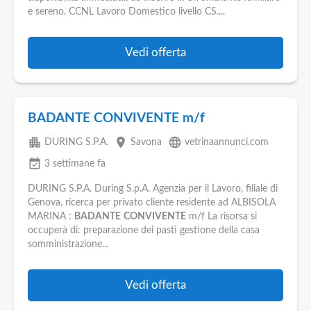
Pubblica
e sereno. CCNL Lavoro Domestico livello CS....
Offerte
Vedi offerta
Area
Aziende
BADANTE CONVIVENTE m/f
apartment
place
language
DURING S.P.A.
Savona
vetrinaannunci.com
event_available
3 settimane fa
DURING S.P.A. During S.p.A. Agenzia per il Lavoro, filiale di
Genova, ricerca per privato cliente residente ad ALBISOLA
MARINA :
BADANTE
CONVIVENTE
m/f La risorsa si
occuperà di: preparazione dei pasti gestione della casa
somministrazione...
Vedi offerta