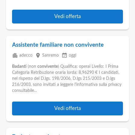
Vedi offerta
Assistente familiare non convivente
apartment
place
event_available
adecco
Sanremo
oggi
Badanti
(non
convivente
) Qualifica: operai Livello: I Prima
Categoria Retribuzione oraria lorda: 8,96290 € I candidati,
nel rispetto del D.lgs. 198/2006, D.lgs 215/2003 e D.lgs
216/2003, sono invitati a leggere l'informativa sulla privacy
consultabile...
Vedi offerta