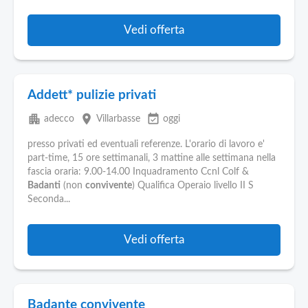
Vedi offerta
Addett* pulizie privati
apartment
place
event_available
adecco
Villarbasse
oggi
presso privati ed eventuali referenze. L'orario di lavoro e'
part-time, 15 ore settimanali, 3 mattine alle settimana nella
fascia oraria: 9.00-14.00 Inquadramento Ccnl Colf &
Badanti
(non
convivente
) Qualifica Operaio livello II S
Seconda...
Vedi offerta
Badante convivente