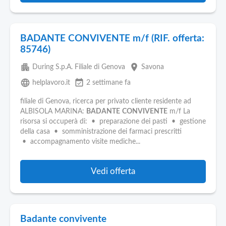
BADANTE CONVIVENTE m/f (RIF. offerta:
85746)
apartment
place
During S.p.A. Filiale di Genova
Savona
language
event_available
helplavoro.it
2 settimane fa
filiale di Genova, ricerca per privato cliente residente ad
ALBISOLA MARINA:
BADANTE
CONVIVENTE
m/f La
risorsa si occuperà di: • preparazione dei pasti • gestione
della casa • somministrazione dei farmaci prescritti
• accompagnamento visite mediche...
Vedi offerta
Badante convivente