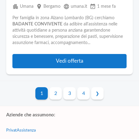
apartment
place
language
event_available
Umana
Bergamo
umana.it
1 mese fa
Per famiglia in zona Alzano Lombardo (BG) cerchiamo
BADANTE
CONVIVENTE
da adibire all'assistenza nelle
attività quotidiane a persona anziana garantendone
sicurezza e benessere, preparazione dei pasti, supervisione
assunzione farmaci, accompagnamento...
Vedi offerta
1
2
3
4
Aziende che assumono:
PrivatAssistenza