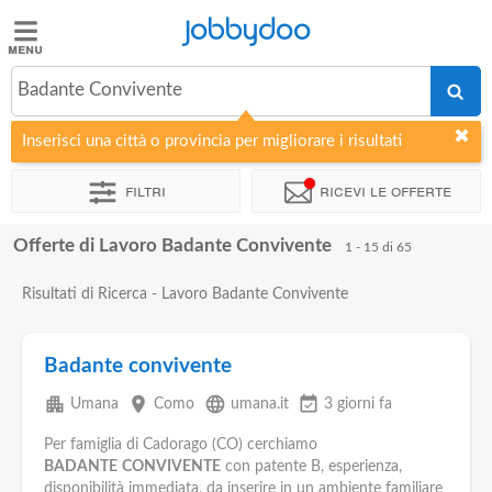
Jobbydoo
Jobbydoo
Badante Convivente
Offerte
di
Inserisci una città o provincia per migliorare i risultati
lavoro
Filtri
Ricevi le offerte
Stipendi
Offerte di Lavoro Badante Convivente
1 - 15 di 65
Elenco
Risultati di Ricerca - Lavoro Badante Convivente
professioni
Badante convivente
Blog
apartment
place
language
event_available
Umana
Como
umana.it
3 giorni fa
Per famiglia di Cadorago (CO) cerchiamo
BADANTE
CONVIVENTE
con patente B, esperienza,
disponibilità immediata, da inserire in un ambiente familiare