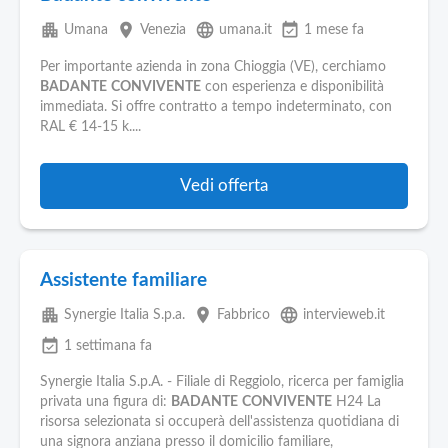
apartment
place
language
event_available
Umana
Venezia
umana.it
1 mese fa
Per importante azienda in zona Chioggia (VE), cerchiamo
BADANTE
CONVIVENTE
con esperienza e disponibilità
immediata. Si offre contratto a tempo indeterminato, con
RAL € 14-15 k....
Vedi offerta
Assistente familiare
apartment
place
language
Synergie Italia S.p.a.
Fabbrico
intervieweb.it
event_available
1 settimana fa
Synergie Italia S.p.A. - Filiale di Reggiolo, ricerca per famiglia
privata una figura di:
BADANTE
CONVIVENTE
H24 La
risorsa selezionata si occuperà dell'assistenza quotidiana di
una signora anziana presso il domicilio familiare,