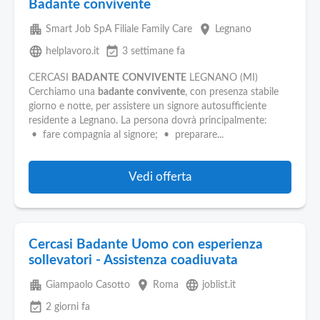
Badante convivente
apartment
place
Smart Job SpA Filiale Family Care
Legnano
language
event_available
helplavoro.it
3 settimane fa
CERCASI
BADANTE
CONVIVENTE
LEGNANO (MI)
Cerchiamo una
badante
convivente
, con presenza stabile
giorno e notte, per assistere un signore autosufficiente
residente a Legnano. La persona dovrà principalmente:
• fare compagnia al signore; • preparare...
Vedi offerta
Cercasi Badante Uomo con esperienza
sollevatori - Assistenza coadiuvata
apartment
place
language
Giampaolo Casotto
Roma
joblist.it
event_available
2 giorni fa