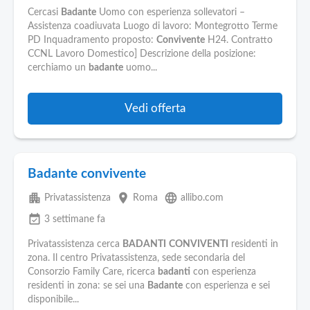
Cercasi
Badante
Uomo con esperienza sollevatori –
Assistenza coadiuvata Luogo di lavoro: Montegrotto Terme
PD Inquadramento proposto:
Convivente
H24. Contratto
CCNL Lavoro Domestico] Descrizione della posizione:
cerchiamo un
badante
uomo...
Vedi offerta
Badante convivente
apartment
place
language
Privatassistenza
Roma
allibo.com
event_available
3 settimane fa
Privatassistenza cerca
BADANTI
CONVIVENTI
residenti in
zona. Il centro Privatassistenza, sede secondaria del
Consorzio Family Care, ricerca
badanti
con esperienza
residenti in zona: se sei una
Badante
con esperienza e sei
disponibile...