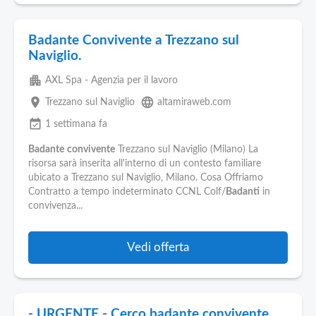
Badante Convivente a Trezzano sul
Naviglio.
apartment
AXL Spa - Agenzia per il lavoro
place
language
Trezzano sul Naviglio
altamiraweb.com
event_available
1 settimana fa
Badante
convivente
Trezzano sul Naviglio (Milano) La
risorsa sarà inserita all'interno di un contesto familiare
ubicato a Trezzano sul Naviglio, Milano. Cosa Offriamo
Contratto a tempo indeterminato CCNL Colf/
Badanti
in
convivenza...
Vedi offerta
- URGENTE - Cerco badante convivente