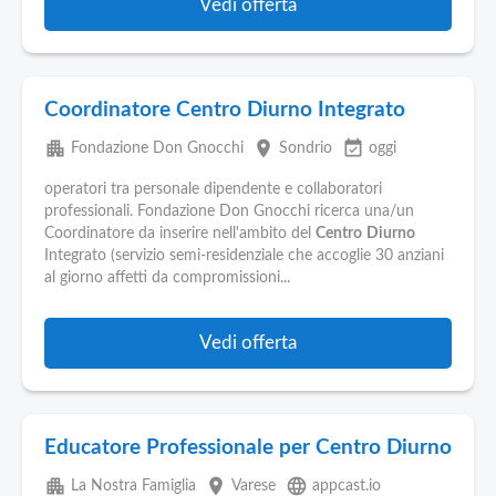
Vedi offerta
Coordinatore Centro Diurno Integrato
apartment
place
event_available
Fondazione Don Gnocchi
Sondrio
oggi
operatori tra personale dipendente e collaboratori
professionali. Fondazione Don Gnocchi ricerca una/un
Coordinatore da inserire nell'ambito del
Centro
Diurno
Integrato (servizio semi-residenziale che accoglie 30 anziani
al giorno affetti da compromissioni...
Vedi offerta
Educatore Professionale per Centro Diurno
apartment
place
language
La Nostra Famiglia
Varese
appcast.io