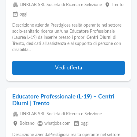
apartment
place
LINKLAB SRL Società di Ricerca e Selezione
Trento
event_available
oggi
Descrizione azienda Prestigiosa realtà operante nel settore
socio-sanitario ricerca un/una Educatore Professionale
(Laurea L-19) da inserire presso i propri
Centri
Diurni
di
Trento, dedicati all'assistenza e al supporto di persone con
disabilità...
Vedi offerta
Educatore Professionale (L-19) – Centri
Diurni | Trento
apartment
LINKLAB SRL Società di Ricerca e Selezione
place
language
event_available
Bolzano
whatjobs.com
oggi
Descrizione aziendaPrestigiosa realtà operante nel settore