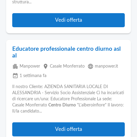
struttura...
Vedi offerta
Educatore professionale centro diurno asl
al
apartment
place
language
Manpower
Casale Monferrato
manpower.it
event_available
1 settimana fa
Il nostro Cliente: AZIENDA SANITARIA LOCALE DI
ALESSANDRIA - Servizio Socio Assistenziale Ci ha incaricati
di ricercare un/una: Educatore Professionale La sede:
Casale Monferrato
Centro
Diurno
"L'alberoinfiore" Il lavoro:
Il/la candidato...
Vedi offerta