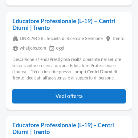
Educatore Professionale (L-19) – Centri
Diurni | Trento
apartment
place
LINKLAB SRL Società di Ricerca e Selezione
Trento
language
event_available
whatjobs.com
oggi
Descrizione aziendaPrestigiosa realtà operante nel settore
socio-sanitario ricerca un/una Educatore Professionale
(Laurea L-19) da inserire presso i propri
Centri
Diurni
di
Trento, dedicati all'assistenza e al supporto di persone...
Vedi offerta
Educatore Professionale (L-19) - Centri
Diurni | Trento