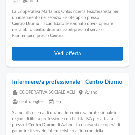
event_available
4 giorni fa
La Cooperativa Marta Scs Onlus ricerca Fisioterapista per
un inserimento nel servizio Fisioterapico presso
Centro
Diurno
. Il candidato selezionato dovrà operare
nell'ambito
centro
diurno
disabili presso il servizio
Fisioterapico presso
Centro
...
Vedi offerta
Infermiere/a professionale - Centro Diurno
apartment
place
COOPERATIVA SOCIALE ACLI
Aviano
language
event_available
centropaghe.it
ieri
Siamo alla ricerca di un/una Infermiere/a professionale in
regime di libera professione con Partita IVA per attività
presso il
Centro
Diurno
di Aviano. La risorsa si occuperà di
garantire il servizio infermieristico all’interno della