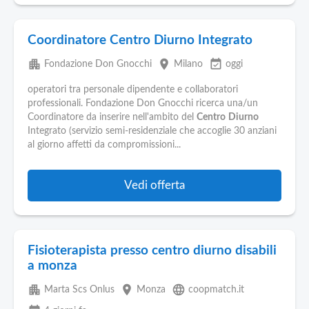
Coordinatore Centro Diurno Integrato
apartment
place
event_available
Fondazione Don Gnocchi
Milano
oggi
operatori tra personale dipendente e collaboratori
professionali. Fondazione Don Gnocchi ricerca una/un
Coordinatore da inserire nell'ambito del
Centro
Diurno
Integrato (servizio semi-residenziale che accoglie 30 anziani
al giorno affetti da compromissioni...
Vedi offerta
Fisioterapista presso centro diurno disabili
a monza
apartment
place
language
Marta Scs Onlus
Monza
coopmatch.it