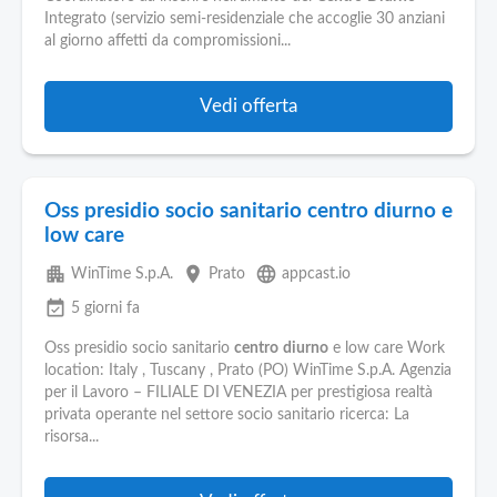
Pubblica
Integrato (servizio semi-residenziale che accoglie 30 anziani
Offerte
al giorno affetti da compromissioni...
Area
Vedi offerta
Aziende
Oss presidio socio sanitario centro diurno e
low care
apartment
place
language
WinTime S.p.A.
Prato
appcast.io
event_available
5 giorni fa
Oss presidio socio sanitario
centro
diurno
e low care Work
location: Italy , Tuscany , Prato (PO) WinTime S.p.A. Agenzia
per il Lavoro – FILIALE DI VENEZIA per prestigiosa realtà
privata operante nel settore socio sanitario ricerca: La
risorsa...