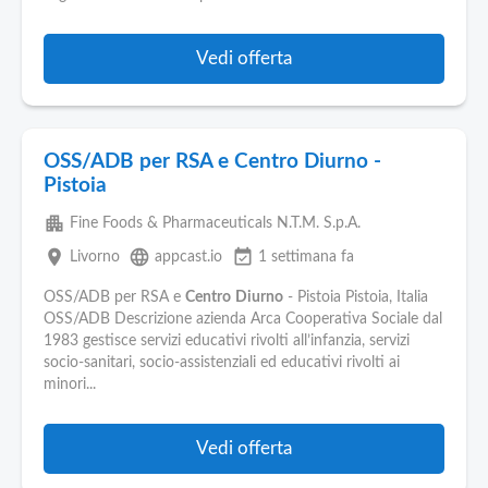
Vedi offerta
OSS/ADB per RSA e Centro Diurno -
Pistoia
apartment
Fine Foods & Pharmaceuticals N.T.M. S.p.A.
place
language
event_available
Livorno
appcast.io
1 settimana fa
OSS/ADB per RSA e
Centro
Diurno
- Pistoia Pistoia, Italia
OSS/ADB Descrizione azienda Arca Cooperativa Sociale dal
1983 gestisce servizi educativi rivolti all’infanzia, servizi
socio-sanitari, socio-assistenziali ed educativi rivolti ai
minori...
Vedi offerta