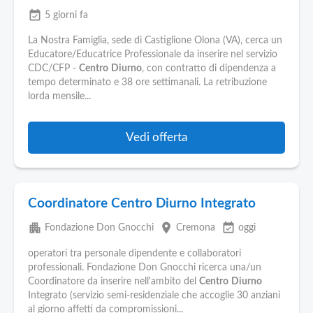
event_available
5 giorni fa
La Nostra Famiglia, sede di Castiglione Olona (VA), cerca un
Educatore/Educatrice Professionale da inserire nel servizio
CDC/CFP -
Centro
Diurno
, con contratto di dipendenza a
tempo determinato e 38 ore settimanali. La retribuzione
lorda mensile...
Vedi offerta
Coordinatore Centro Diurno Integrato
apartment
place
event_available
Fondazione Don Gnocchi
Cremona
oggi
operatori tra personale dipendente e collaboratori
professionali. Fondazione Don Gnocchi ricerca una/un
Coordinatore da inserire nell'ambito del
Centro
Diurno
Integrato (servizio semi-residenziale che accoglie 30 anziani
al giorno affetti da compromissioni...