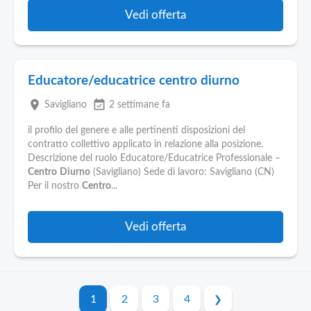
Vedi offerta
Educatore/educatrice centro diurno
place
event_available
Savigliano
2 settimane fa
il profilo del genere e alle pertinenti disposizioni del
contratto collettivo applicato in relazione alla posizione.
Descrizione del ruolo Educatore/Educatrice Professionale –
Centro
Diurno
(Savigliano) Sede di lavoro: Savigliano (CN)
Per il nostro
Centro
...
Vedi offerta
1
2
3
4