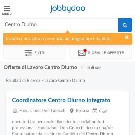
Jobbydoo
Jobbydoo
Centro Diurno
Offerte
di
Inserisci una città o provincia per migliorare i risultati
lavoro
Filtri
Ricevi le offerte
Stipendi
Offerte di Lavoro Centro Diurno
1 - 15 di 662
Elenco
Risultati di Ricerca - Lavoro Centro Diurno
professioni
Coordinatore Centro Diurno Integrato
Blog
apartment
place
event_available
Fondazione Don Gnocchi
Brescia
oggi
operatori tra personale dipendente e collaboratori
professionali. Fondazione Don Gnocchi ricerca una/un
Coordinatore da inserire nell'ambito del
Centro
Diurno