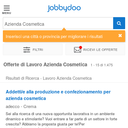
Jobbydoo
Jobbydoo
Azienda Cosmetica
Offerte
di
Inserisci una città o provincia per migliorare i risultati
lavoro
Filtri
Ricevi le offerte
Stipendi
Offerte di Lavoro Azienda Cosmetica
1 - 15 di 1.475
Risultati di Ricerca - Lavoro Azienda Cosmetica
Elenco
professioni
Addetti/e alla produzione e confezionamento per
azienda cosmetica
Blog
adecco
-
Crema
Sei alla ricerca di una nuova opportunita lavorativa in un ambiente
dinamico e stimolante? Vuoi entrare a far parte di un settore in forte
crescita? Abbiamo la proposta giusta per te!Per