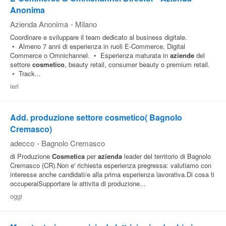
Anonima
Azienda Anonima
-
Milano
Coordinare e sviluppare il team dedicato al business digitale.
• Almeno 7 anni di esperienza in ruoli E-Commerce, Digital
Commerce o Omnichannel. • Esperienza maturata in
aziende
del
settore
cosmetico
, beauty retail, consumer beauty o premium retail.
• Track...
ieri
Add. produzione settore cosmetico( Bagnolo
Cremasco)
adecco
-
Bagnolo Cremasco
di Produzione
Cosmetica
per
azienda
leader del territorio di Bagnolo
Cremasco (CR).Non e' richiesta esperienza pregressa: valutiamo con
interesse anche candidati/e alla prima esperienza lavorativa.Di cosa ti
occuperaiSupportare le attivita di produzione...
oggi