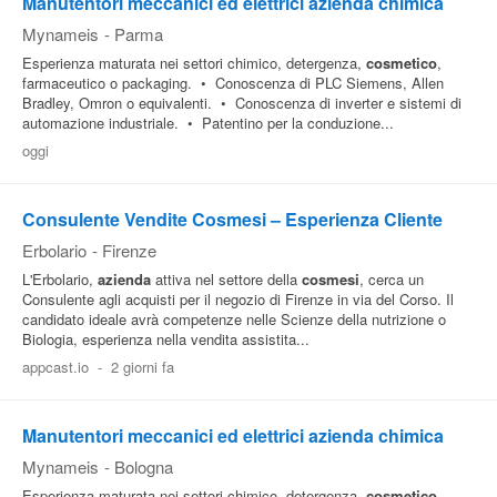
Manutentori meccanici ed elettrici azienda chimica
Mynameis
-
Parma
Esperienza maturata nei settori chimico, detergenza,
cosmetico
,
farmaceutico o packaging. • Conoscenza di PLC Siemens, Allen
Bradley, Omron o equivalenti. • Conoscenza di inverter e sistemi di
automazione industriale. • Patentino per la conduzione...
oggi
Consulente Vendite Cosmesi – Esperienza Cliente
Erbolario
-
Firenze
L'Erbolario,
azienda
attiva nel settore della
cosmesi
, cerca un
Consulente agli acquisti per il negozio di Firenze in via del Corso. Il
candidato ideale avrà competenze nelle Scienze della nutrizione o
Biologia, esperienza nella vendita assistita...
appcast.io
-
2 giorni fa
Manutentori meccanici ed elettrici azienda chimica
Mynameis
-
Bologna
Esperienza maturata nei settori chimico, detergenza,
cosmetico
,