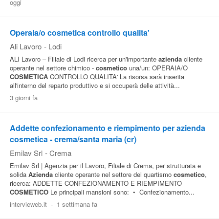
oggi
Operaia/o cosmetica controllo qualita'
Ali Lavoro
-
Lodi
ALI Lavoro – Filiale di Lodi ricerca per un'importante
azienda
cliente
operante nel settore chimico -
cosmetico
una/un: OPERAIA/O
COSMETICA
CONTROLLO QUALITA' La risorsa sarà inserita
all'interno del reparto produttivo e si occuperà delle attività...
3 giorni fa
Addette confezionamento e riempimento per azienda
cosmetica - crema/santa maria (cr)
Emilav Srl
-
Crema
Emilav Srl | Agenzia per il Lavoro, Filiale di Crema, per strutturata e
solida
Azienda
cliente operante nel settore del quartismo
cosmetico
,
ricerca: ADDETTE CONFEZIONAMENTO E RIEMPIMENTO
COSMETICO
Le principali mansioni sono: • Confezionamento...
intervieweb.it
-
1 settimana fa