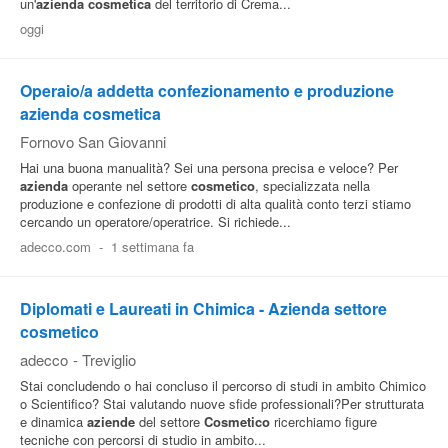
un'
azienda
cosmetica
del territorio di Crema...
Pubblica
oggi
Offerte
Operaio/a addetta confezionamento e produzione
azienda cosmetica
Area
Fornovo San Giovanni
Aziende
Hai una buona manualità? Sei una persona precisa e veloce? Per
azienda
operante nel settore
cosmetico
, specializzata nella
produzione e confezione di prodotti di alta qualità conto terzi stiamo
cercando un operatore/operatrice. Si richiede...
adecco.com
-
1 settimana fa
Diplomati e Laureati in Chimica - Azienda settore
cosmetico
adecco
-
Treviglio
Stai concludendo o hai concluso il percorso di studi in ambito Chimico
o Scientifico? Stai valutando nuove sfide professionali?Per strutturata
e dinamica
aziende
del settore
Cosmetico
ricerchiamo figure
tecniche con percorsi di studio in ambito...