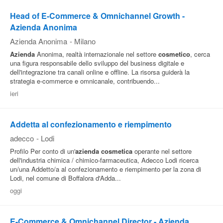
Head of E-Commerce & Omnichannel Growth -
Azienda Anonima
Azienda Anonima
-
Milano
Azienda
Anonima, realtà internazionale nel settore
cosmetico
, cerca
una figura responsabile dello sviluppo del business digitale e
dell'integrazione tra canali online e offline. La risorsa guiderà la
strategia e-commerce e omnicanale, contribuendo...
ieri
Addetta al confezionamento e riempimento
adecco
-
Lodi
Profilo Per conto di un'
azienda
cosmetica
operante nel settore
dell'industria chimica / chimico-farmaceutica, Adecco Lodi ricerca
un/una Addetto/a al confezionamento e riempimento per la zona di
Lodi, nel comune di Boffalora d'Adda...
oggi
E-Commerce & Omnichannel Director - Azienda