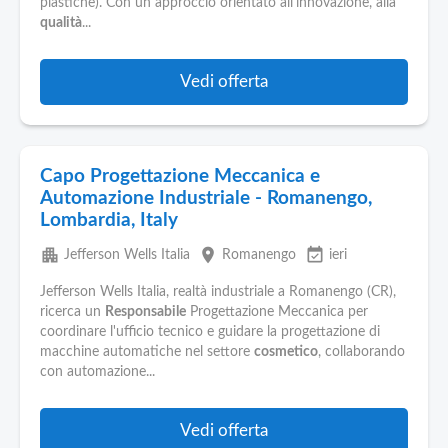
plastiche). Con un approccio orientato all'innovazione, alla
qualità
...
Vedi offerta
Capo Progettazione Meccanica e
Automazione Industriale - Romanengo,
Lombardia, Italy
apartment
place
event_available
Jefferson Wells Italia
Romanengo
ieri
Jefferson Wells Italia, realtà industriale a Romanengo (CR),
ricerca un
Responsabile
Progettazione Meccanica per
coordinare l'ufficio tecnico e guidare la progettazione di
macchine automatiche nel settore
cosmetico
, collaborando
con automazione...
Vedi offerta