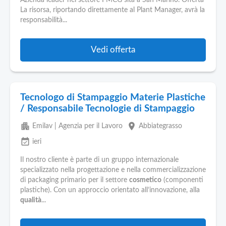
Azienda leader nel settore FMCG sita a San Marino. Offerta
La risorsa, riportando direttamente al Plant Manager, avrà la
responsabilità...
Vedi offerta
Tecnologo di Stampaggio Materie Plastiche
/ Responsabile Tecnologie di Stampaggio
apartment
place
Emilav | Agenzia per il Lavoro
Abbiategrasso
event_available
ieri
Il nostro cliente è parte di un gruppo internazionale
specializzato nella progettazione e nella commercializzazione
di packaging primario per il settore
cosmetico
(componenti
plastiche). Con un approccio orientato all’innovazione, alla
qualità
...