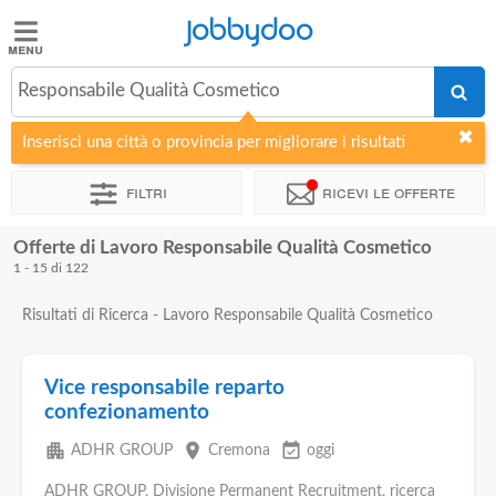
Jobbydoo
Jobbydoo
Responsabile Qualità Cosmetico
Offerte
di
Inserisci una città o provincia per migliorare i risultati
lavoro
Filtri
Ricevi le offerte
Stipendi
Offerte di Lavoro Responsabile Qualità Cosmetico
1 - 15 di 122
Elenco
professioni
Risultati di Ricerca - Lavoro Responsabile Qualità Cosmetico
Blog
Vice responsabile reparto
confezionamento
apartment
place
event_available
ADHR GROUP
Cremona
oggi
ADHR GROUP, Divisione Permanent Recruitment, ricerca