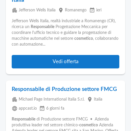
Italia
apartment
place
event_available
Jefferson Wells Italia
Romanengo
ieri
Jefferson Wells Italia, realtà industriale a Romanengo (CR),
ricerca un
Responsabile
Progettazione Meccanica per
coordinare l'ufficio tecnico e guidare la progettazione di
macchine automatiche nel settore
cosmetico
, collaborando
con automazione...
Vedi offerta
Responsabile di Produzione settore FMCG
apartment
place
Michael Page International Italia S.r.l.
Italia
language
event_available
appcast.io
6 giorni fa
Responsabile
di Produzione settore FMCG • Azienda
produttiva leader nel settore chimico-
cosmetico
Azienda