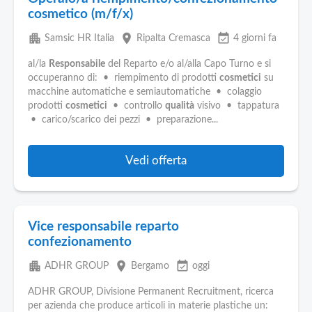
cosmetico (m/f/x)
apartment
place
event_available
Samsic HR Italia
Ripalta Cremasca
4 giorni fa
al/la
Responsabile
del Reparto e/o al/alla Capo Turno e si
occuperanno di: • riempimento di prodotti
cosmetici
su
macchine automatiche e semiautomatiche • colaggio
prodotti
cosmetici
• controllo
qualità
visivo • tappatura
• carico/scarico dei pezzi • preparazione...
Vedi offerta
Vice responsabile reparto
confezionamento
apartment
place
event_available
ADHR GROUP
Bergamo
oggi
ADHR GROUP, Divisione Permanent Recruitment, ricerca
per azienda che produce articoli in materie plastiche un: