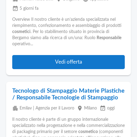
event_available
5 giorni fa
Overview Il nostro cliente è un’azienda specializzata nel
riempimento, confezionamento e assemblaggio di prodotti
cosmetici
. Per lo stabilimento situato in provincia di
Bergamo siamo alla ricerca di un/una: Ruolo
Responsabile
operativo...
Vedi offerta
Tecnologo di Stampaggio Materie Plastiche
/ Responsabile Tecnologie di Stampaggio
apartment
place
event_available
Emilav | Agenzia per il Lavoro
Milano
oggi
Il nostro cliente è parte di un gruppo internazionale
specializzato nella progettazione e nella commercializzazione
di packaging primario per il settore
cosmetico
(componenti