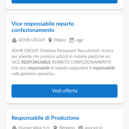
Vice responsabile reparto
confezionamento
apartment
place
event_available
ADHR GROUP
Milano
oggi
ADHR GROUP, Divisione Permanent Recruitment, ricerca
per azienda che produce articoli in materie plastiche un:
VICE
RESPONSABILE
REPARTO CONFEZIONAMENTO
Il/la vice
responsabile
di reparto supporterà il
responsabile
nella gestione operativa...
Vedi offerta
Responsabile di Produzione
apartment
place
language
Human Value S.r.l.
Bergamo
appcast.io