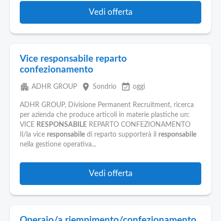
Vedi offerta
Vice responsabile reparto
confezionamento
apartment
place
event_available
ADHR GROUP
Sondrio
oggi
ADHR GROUP, Divisione Permanent Recruitment, ricerca
per azienda che produce articoli in materie plastiche un:
VICE
RESPONSABILE
REPARTO CONFEZIONAMENTO
Il/la vice
responsabile
di reparto supporterà il
responsabile
nella gestione operativa...
Vedi offerta
Operaio/a riempimento/confezionamento