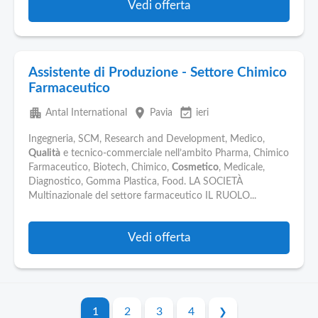
Vedi offerta
Assistente di Produzione - Settore Chimico
Farmaceutico
apartment
place
event_available
Antal International
Pavia
ieri
Ingegneria, SCM, Research and Development, Medico,
Qualità
e tecnico-commerciale nell’ambito Pharma, Chimico
Farmaceutico, Biotech, Chimico,
Cosmetico
, Medicale,
Diagnostico, Gomma Plastica, Food. LA SOCIETÀ
Multinazionale del settore farmaceutico IL RUOLO...
Vedi offerta
1
2
3
4