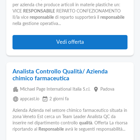
Pubblica
per azienda che produce articoli in materie plastiche un:
Offerte
VICE
RESPONSABILE
REPARTO CONFEZIONAMENTO
Il/la vice
responsabile
di reparto supporterà il
responsabile
nella gestione operativa...
Area
Aziende
Vedi offerta
Analista Controllo Qualità/ Azienda
chimico farmaceutica
apartment
place
Michael Page International Italia S.r.l.
Padova
language
event_available
appcast.io
2 giorni fa
Azienda Azienda nel settore chimico farmaceutico situata in
zona Veneto Est cerca un Team Leader Analista QC da
inserire nel dipartimento controllo
qualità
. Offerta La risorsa
riportando al
Responsabile
avrà le seguenti responsabilità...