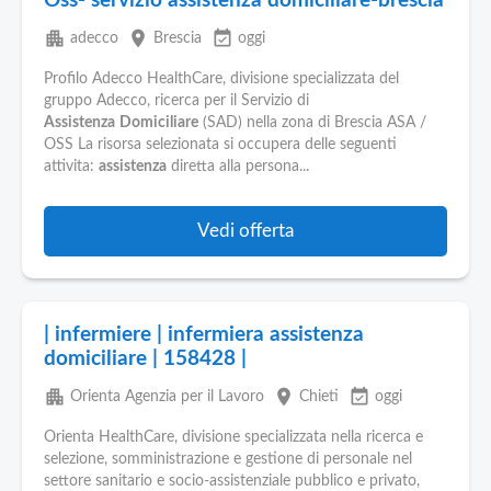
Oss- servizio assistenza domiciliare-brescia
apartment
place
event_available
adecco
Brescia
oggi
Profilo Adecco HealthCare, divisione specializzata del
gruppo Adecco, ricerca per il Servizio di
Assistenza
Domiciliare
(SAD) nella zona di Brescia ASA /
OSS La risorsa selezionata si occupera delle seguenti
attivita:
assistenza
diretta alla persona...
Vedi offerta
| infermiere | infermiera assistenza
domiciliare | 158428 |
apartment
place
event_available
Orienta Agenzia per il Lavoro
Chieti
oggi
Orienta HealthCare, divisione specializzata nella ricerca e
selezione, somministrazione e gestione di personale nel
settore sanitario e socio-assistenziale pubblico e privato,