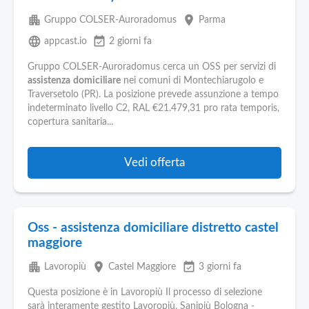
apartment
place
Gruppo COLSER-Auroradomus
Parma
language
event_available
appcast.io
2 giorni fa
Gruppo COLSER-Auroradomus cerca un OSS per servizi di
assistenza
domiciliare
nei comuni di Montechiarugolo e
Traversetolo (PR). La posizione prevede assunzione a tempo
indeterminato livello C2, RAL €21.479,31 pro rata temporis,
copertura sanitaria...
Vedi offerta
Oss - assistenza domiciliare distretto castel
maggiore
apartment
place
event_available
Lavoropiù
Castel Maggiore
3 giorni fa
Questa posizione è in Lavoropiù Il processo di selezione
sarà interamente gestito Lavoropiù. Sanipiù Bologna -