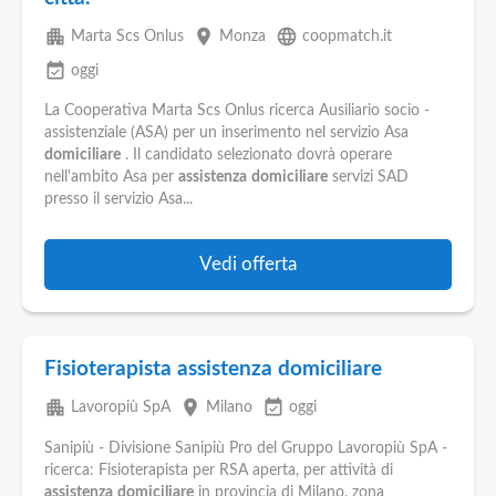
apartment
place
language
Marta Scs Onlus
Monza
coopmatch.it
event_available
oggi
La Cooperativa Marta Scs Onlus ricerca Ausiliario socio -
assistenziale (ASA) per un inserimento nel servizio Asa
domiciliare
. Il candidato selezionato dovrà operare
nell'ambito Asa per
assistenza
domiciliare
servizi SAD
presso il servizio Asa...
Vedi offerta
Fisioterapista assistenza domiciliare
apartment
place
event_available
Lavoropiù SpA
Milano
oggi
Sanipiù - Divisione Sanipiù Pro del Gruppo Lavoropiù SpA -
ricerca: Fisioterapista per RSA aperta, per attività di
assistenza
domiciliare
in provincia di Milano, zona