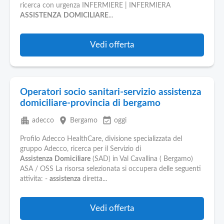
ricerca con urgenza INFERMIERE | INFERMIERA
ASSISTENZA
DOMICILIARE
...
Vedi offerta
Operatori socio sanitari-servizio assistenza
domiciliare-provincia di bergamo
apartment
place
event_available
adecco
Bergamo
oggi
Profilo Adecco HealthCare, divisione specializzata del
gruppo Adecco, ricerca per il Servizio di
Assistenza
Domiciliare
(SAD) in Val Cavallina ( Bergamo)
ASA / OSS La risorsa selezionata si occupera delle seguenti
attivita: -
assistenza
diretta...
Vedi offerta