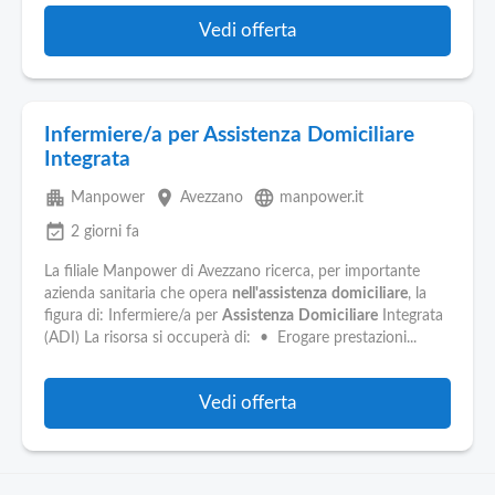
Vedi offerta
Infermiere/a per Assistenza Domiciliare
Integrata
apartment
place
language
Manpower
Avezzano
manpower.it
event_available
2 giorni fa
La filiale Manpower di Avezzano ricerca, per importante
azienda sanitaria che opera
nell'assistenza
domiciliare
, la
figura di: Infermiere/a per
Assistenza
Domiciliare
Integrata
(ADI) La risorsa si occuperà di: • Erogare prestazioni...
Vedi offerta