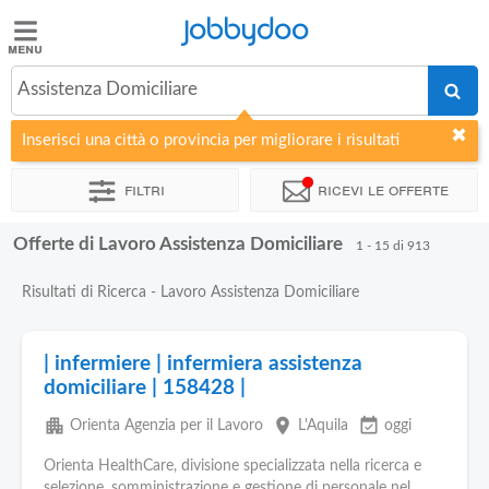
Jobbydoo
Jobbydoo
Assistenza Domiciliare
Offerte
di
Inserisci una città o provincia per migliorare i risultati
lavoro
Filtri
Ricevi le offerte
Stipendi
Offerte di Lavoro Assistenza Domiciliare
1 - 15 di 913
Elenco
Risultati di Ricerca - Lavoro Assistenza Domiciliare
professioni
| infermiere | infermiera assistenza
Blog
domiciliare | 158428 |
apartment
place
event_available
Orienta Agenzia per il Lavoro
L'Aquila
oggi
Orienta HealthCare, divisione specializzata nella ricerca e
selezione, somministrazione e gestione di personale nel