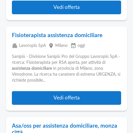
Vedi offerta
Fisioterapista assistenza domiciliare
apartment
place
event_available
Lavoropiù SpA
Milano
oggi
Sanipiù - Divisione Sanipiù Pro del Gruppo Lavoropiù SpA -
ricerca: Fisioterapista per RSA aperta, per attività di
assistenza
domiciliare
in provincia di Milano, zona
Vimodrone. La ricerca ha carattere di estrema URGENZA, si
richiede possibile...
Vedi offerta
Asa/oss per assistenza domiciliare, monza
città.