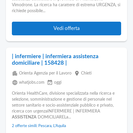
Vimodrone. La ricerca ha carattere di estrema URGENZA, si
richiede possibile...
Vedi offerta
| infermiere | infermiera assistenza
domiciliare | 158428 |
apartment
place
Orienta Agenzia per il Lavoro
Chieti
language
event_available
whatjobs.com
oggi
Orienta HealthCare, divisione specializzata nella ricerca e
selezione, somministrazione e gestione di personale nel
settore sanitario e socio-assistenziale pubblico e privato,
ricerca con urgenzaINFERMIERE | INFERMIERA
ASSISTENZA
DOMICILIARELa...
2 offerte simili: Pescara, L'Aquila