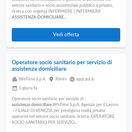
Pubblica
settore sanitario e socio-assistenziale pubblico e privato,
Offerte
ricerca con urgenza INFERMIERE | INFERMIERA
ASSISTENZA
DOMICILIARE
...
Area
Aziende
Vedi offerta
Operatore socio sanitario per servizio di
assistenza domiciliare
apartment
place
language
WinTime S.p.A.
Rimini
appcast.io
event_available
3 giorni fa
Operatore socio sanitario per servizio di
assistenza
domiciliare
WinTime S.p.A. Agenzia per il Lavoro
– FILIALE DI VENEZIA per prestigiosa realtà privata
operante nel settore socio sanitario ricerca: OPERATORE
SOCIO SANITARIO PER SERVIZIO...