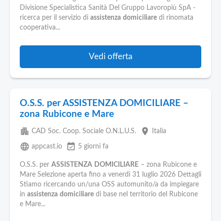
Divisione Specialistica Sanità Del Gruppo Lavoropiù SpA -
ricerca per il servizio di
assistenza
domiciliare
di rinomata
cooperativa...
Vedi offerta
O.S.S. per ASSISTENZA DOMICILIARE –
zona Rubicone e Mare
apartment
place
CAD Soc. Coop. Sociale O.N.L.U.S.
Italia
language
event_available
appcast.io
5 giorni fa
O.S.S. per
ASSISTENZA
DOMICILIARE
– zona Rubicone e
Mare Selezione aperta fino a venerdì 31 luglio 2026 Dettagli
Stiamo ricercando un/una OSS automunito/a da impiegare
in
assistenza
domiciliare
di base nel territorio del Rubicone
e Mare...