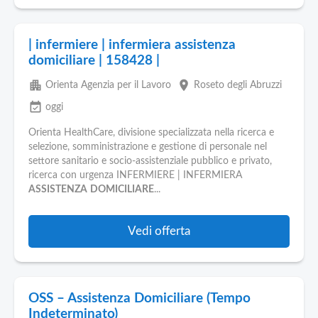
| infermiere | infermiera assistenza
domiciliare | 158428 |
apartment
place
Orienta Agenzia per il Lavoro
Roseto degli Abruzzi
event_available
oggi
Orienta HealthCare, divisione specializzata nella ricerca e
selezione, somministrazione e gestione di personale nel
settore sanitario e socio-assistenziale pubblico e privato,
ricerca con urgenza INFERMIERE | INFERMIERA
ASSISTENZA
DOMICILIARE
...
Vedi offerta
OSS – Assistenza Domiciliare (Tempo
Indeterminato)