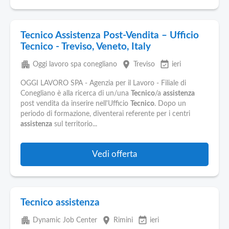
Tecnico Assistenza Post-Vendita – Ufficio
Tecnico - Treviso, Veneto, Italy
apartment
place
event_available
Oggi lavoro spa conegliano
Treviso
ieri
OGGI LAVORO SPA - Agenzia per il Lavoro - Filiale di
Conegliano è alla ricerca di un/una
Tecnico
/a
assistenza
post vendita da inserire nell'Ufficio
Tecnico
. Dopo un
periodo di formazione, diventerai referente per i centri
assistenza
sul territorio...
Vedi offerta
Tecnico assistenza
apartment
place
event_available
Dynamic Job Center
Rimini
ieri