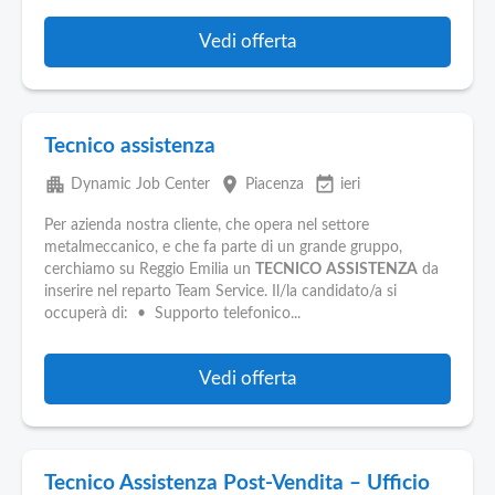
Vedi offerta
Tecnico assistenza
apartment
place
event_available
Dynamic Job Center
Piacenza
ieri
Per azienda nostra cliente, che opera nel settore
metalmeccanico, e che fa parte di un grande gruppo,
cerchiamo su Reggio Emilia un
TECNICO
ASSISTENZA
da
inserire nel reparto Team Service. Il/la candidato/a si
occuperà di: • Supporto telefonico...
Vedi offerta
Tecnico Assistenza Post-Vendita – Ufficio