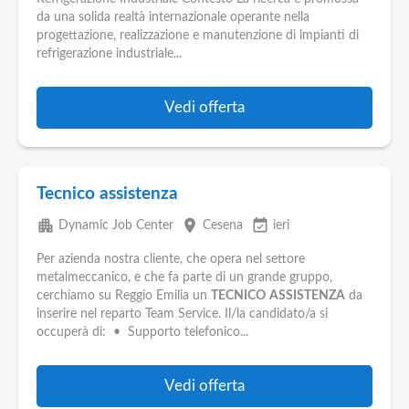
Pubblica
da una solida realtà internazionale operante nella
Offerte
progettazione, realizzazione e manutenzione di impianti di
refrigerazione industriale...
Area
Aziende
Vedi offerta
Tecnico assistenza
apartment
place
event_available
Dynamic Job Center
Cesena
ieri
Per azienda nostra cliente, che opera nel settore
metalmeccanico, e che fa parte di un grande gruppo,
cerchiamo su Reggio Emilia un
TECNICO
ASSISTENZA
da
inserire nel reparto Team Service. Il/la candidato/a si
occuperà di: • Supporto telefonico...
Vedi offerta