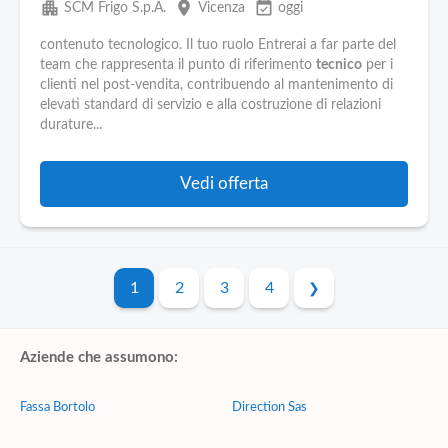
apartment
place
event_available
SCM Frigo S.p.A.
Vicenza
oggi
contenuto tecnologico. Il tuo ruolo Entrerai a far parte del
team che rappresenta il punto di riferimento
tecnico
per i
clienti nel post-vendita, contribuendo al mantenimento di
elevati standard di servizio e alla costruzione di relazioni
durature...
Vedi offerta
1
2
3
4
Aziende che assumono:
Fassa Bortolo
Direction Sas