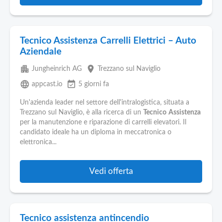
Tecnico Assistenza Carrelli Elettrici – Auto
Aziendale
apartment
place
Jungheinrich AG
Trezzano sul Naviglio
language
event_available
appcast.io
5 giorni fa
Un'azienda leader nel settore dell'intralogistica, situata a
Trezzano sul Naviglio, è alla ricerca di un
Tecnico
Assistenza
per la manutenzione e riparazione di carrelli elevatori. Il
candidato ideale ha un diploma in meccatronica o
elettronica...
Vedi offerta
Tecnico assistenza antincendio