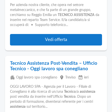
Per azienda nostra cliente, che opera nel settore
metalmeccanico, e che fa parte di un grande gruppo,
cerchiamo su Reggio Emilia un
TECNICO
ASSISTENZA
da
inserire nel reparto Team Service. Il/la candidato/a si
occuperà di: • Supporto telefonico...
Vedi offerta
Tecnico Assistenza Post-Vendita – Ufficio
Tecnico - Oggi lavoro spa conegliano
apartment
place
event_available
Oggi lavoro spa conegliano
Treviso
ieri
OGGI LAVORO SPA - Agenzia per il Lavoro - Filiale di
Conegliano è alla ricerca di un/una
Tecnico
/a
assistenza
post vendita da inserire nell'Ufficio
Tecnico
. Dopo un
periodo di formazione, diventerai referente per i centri
assistenza
sul territorio...