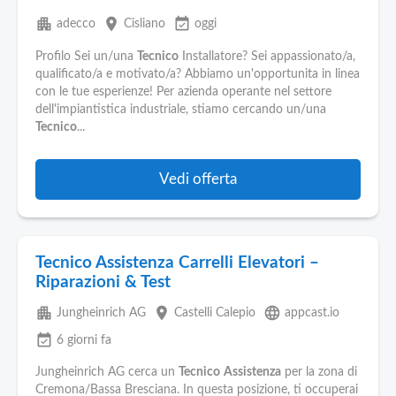
apartment
place
event_available
adecco
Cisliano
oggi
Profilo Sei un/una
Tecnico
Installatore? Sei appassionato/a,
qualificato/a e motivato/a? Abbiamo un'opportunita in linea
con le tue esperienze! Per azienda operante nel settore
dell'impiantistica industriale, stiamo cercando un/una
Tecnico
...
Vedi offerta
Tecnico Assistenza Carrelli Elevatori –
Riparazioni & Test
apartment
place
language
Jungheinrich AG
Castelli Calepio
appcast.io
event_available
6 giorni fa
Jungheinrich AG cerca un
Tecnico
Assistenza
per la zona di
Cremona/Bassa Bresciana. In questa posizione, ti occuperai