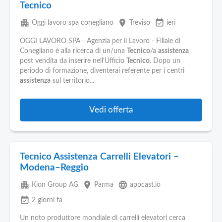
Tecnico
apartment
place
event_available
Oggi lavoro spa conegliano
Treviso
ieri
OGGI LAVORO SPA - Agenzia per il Lavoro - Filiale di
Conegliano è alla ricerca di un/una
Tecnico
/a
assistenza
post vendita da inserire nell'Ufficio
Tecnico
. Dopo un
periodo di formazione, diventerai referente per i centri
assistenza
sul territorio...
Vedi offerta
Tecnico Assistenza Carrelli Elevatori –
Modena–Reggio
apartment
place
language
Kion Group AG
Parma
appcast.io
event_available
2 giorni fa
Un noto produttore mondiale di carrelli elevatori cerca