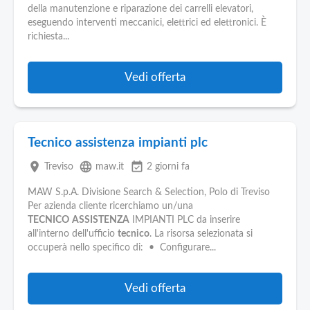
della manutenzione e riparazione dei carrelli elevatori,
eseguendo interventi meccanici, elettrici ed elettronici. È
richiesta...
Vedi offerta
Tecnico assistenza impianti plc
place
language
event_available
Treviso
maw.it
2 giorni fa
MAW S.p.A. Divisione Search & Selection, Polo di Treviso
Per azienda cliente ricerchiamo un/una
TECNICO
ASSISTENZA
IMPIANTI PLC da inserire
all'interno dell'ufficio
tecnico
. La risorsa selezionata si
occuperà nello specifico di: • Configurare...
Vedi offerta