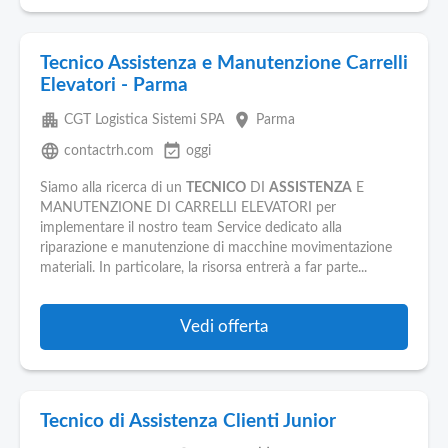
Tecnico Assistenza e Manutenzione Carrelli
Elevatori - Parma
apartment
place
CGT Logistica Sistemi SPA
Parma
language
event_available
contactrh.com
oggi
Siamo alla ricerca di un
TECNICO
DI
ASSISTENZA
E
MANUTENZIONE DI CARRELLI ELEVATORI per
implementare il nostro team Service dedicato alla
riparazione e manutenzione di macchine movimentazione
materiali. In particolare, la risorsa entrerà a far parte...
Vedi offerta
Tecnico di Assistenza Clienti Junior