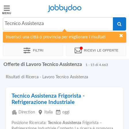
Jobbydoo
Jobbydoo
Tecnico Assistenza
Offerte
di
Inserisci una città o provincia per migliorare i risultati
lavoro
Filtri
Ricevi le offerte
Stipendi
Offerte di Lavoro Tecnico Assistenza
1 - 15 di 4.663
Elenco
Risultati di Ricerca - Lavoro Tecnico Assistenza
professioni
Tecnico Assistenza Frigorista -
Blog
Refrigerazione Industriale
apartment
place
event_available
Direction
Italia
oggi
Posizione Ricercata:
Tecnico
Assistenza
Frigorista –
Refrigerazione Industriale Contesto La ricerca è promossa