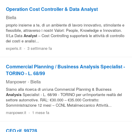
Operation Cost Controller & Data Analyst
Biella
proprio insieme a te, di un ambiente di lavoro innovativo, stimolante e
flessibile, attraverso i nostri Valori: People, Knowledge e Innovation.
Il/La Data
Analyst
– Cost Controlling supporterà le attività di controllo
dei costi e analisi...
experis.it
-
3 settimane fa
Commercial Planning / Business Analysis Specialist -
TORINO - L. 68/99
Manpower
-
Biella
Siamo alla ricerca di un/una Commercial Planning & Business
Analysis
Specialist - L. 68/99 - TORINO per un'importante realtà del
settore automotive. RAL: €30.000 – €35.000 Contratto:
Somministrazione 12 mesi – CCNL Metalmeccanico Attività...
manpower.it
-
1 mese fa
CFO rif. 99728