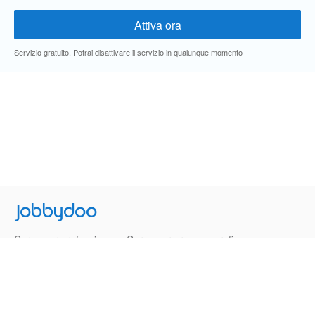
Servizio gratuito. Potrai disattivare il servizio in qualunque momento
Jobbydoo
Cerca per professione
Cerca per area geografica
Cerca per azienda
Termini e Condizioni
Privacy
Contatti