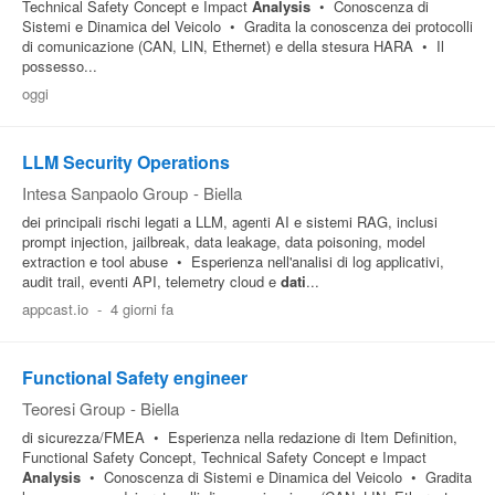
Technical Safety Concept e Impact
Analysis
• Conoscenza di
Sistemi e Dinamica del Veicolo • Gradita la conoscenza dei protocolli
di comunicazione (CAN, LIN, Ethernet) e della stesura HARA • Il
possesso...
oggi
LLM Security Operations
Intesa Sanpaolo Group
-
Biella
dei principali rischi legati a LLM, agenti AI e sistemi RAG, inclusi
prompt injection, jailbreak, data leakage, data poisoning, model
extraction e tool abuse • Esperienza nell'analisi di log applicativi,
audit trail, eventi API, telemetry cloud e
dati
...
appcast.io
-
4 giorni fa
Functional Safety engineer
Teoresi Group
-
Biella
di sicurezza/FMEA • Esperienza nella redazione di Item Definition,
Functional Safety Concept, Technical Safety Concept e Impact
Analysis
• Conoscenza di Sistemi e Dinamica del Veicolo • Gradita