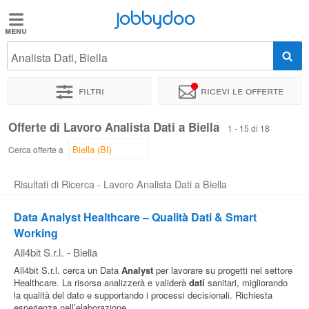
Jobbydoo
Jobbydoo
Analista Dati, Biella
Offerte
di
Filtri
Ricevi le offerte
lavoro
Offerte di Lavoro Analista Dati a Biella
1 - 15 di 18
Stipendi
Cerca offerte a
Risultati di Ricerca - Lavoro Analista Dati a Biella
Elenco
professioni
Data Analyst Healthcare – Qualità Dati & Smart
Working
All4bit S.r.l.
-
Biella
Blog
All4bit S.r.l. cerca un Data
Analyst
per lavorare su progetti nel settore
Healthcare. La risorsa analizzerà e validerà
dati
sanitari, migliorando
la qualità del dato e supportando i processi decisionali. Richiesta
esperienza nell’elaborazione...