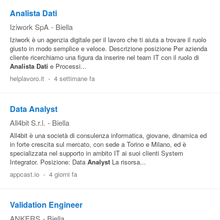
Analista Dati
Iziwork SpA
-
Biella
Iziwork è un agenzia digitale per il lavoro che ti aiuta a trovare il ruolo
giusto in modo semplice e veloce. Descrizione posizione Per azienda
cliente ricerchiamo una figura da inserire nel team IT con il ruolo di
Analista
Dati
e Processi...
helplavoro.it
-
4 settimane fa
Data Analyst
All4bit S.r.l.
-
Biella
All4bit è una società di consulenza informatica, giovane, dinamica ed
in forte crescita sul mercato, con sede a Torino e Milano, ed è
specializzata nel supporto in ambito IT ai suoi clienti System
Integrator. Posizione: Data
Analyst
La risorsa...
appcast.io
-
4 giorni fa
Validation Engineer
ANKERS
-
Biella