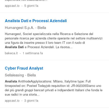
appcast.io
-
5 giorni fa
Pubblica
Offerte
Analista Dati e Processi Aziendali
Humangest S.p.A.
-
Biella
Area
Humangest, Societ specializzata nella Ricerca e Selezione del
Aziende
personale ricerca per azienda cliente operante nel settore multiservizi
una figura da inserire presso il loro team IT con il ruolo di
Analista
Dati
e Processi Aziendali. La risorsa...
bakeca.it
-
1 settimana fa
Cyber Fraud Analyst
Sellaleasing
-
Biella
Analista
AntifrodeApplylocations: Milano, Italytime type: Full
timeposted on: Posted Todayjob requisition id: JR-002335Siamo uno
dei più grandi gruppi bancari privati e indipendenti italiani che fonda le
sue radici in una storia...
appcast.io
-
3 giorni fa