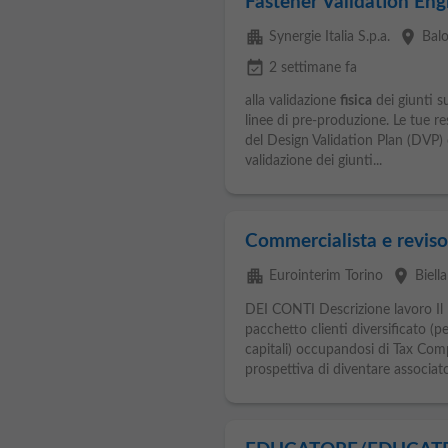
Fastener Validation Eng
apartment
place
Synergie Italia S.p.a.
Bal
event_available
2 settimane fa
alla validazione
fisica
dei giunti s
linee di pre-produzione. Le tue re
del Design Validation Plan (DVP)
validazione dei giunti...
Commercialista e revisor
apartment
place
Eurointerim Torino
Biella
DEI CONTI Descrizione lavoro Il P
pacchetto clienti diversificato (
capitali) occupandosi di Tax Compl
prospettiva di diventare associato.