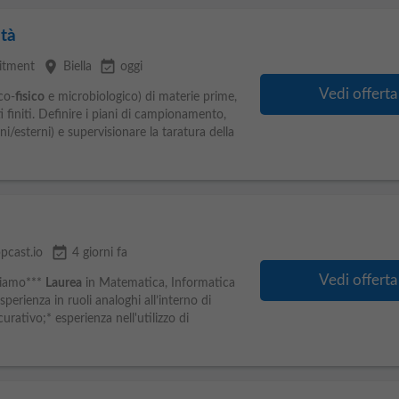
ità
place
event_available
uitment
Biella
oggi
Vedi offerta
co-
fisico
e microbiologico) di materie prime,
 finiti. Definire i piani di campionamento,
rni/esterni) e supervisionare la taratura della
event_available
pcast.io
4 giorni fa
Vedi offerta
hiamo***
Laurea
in Matematica, Informatica
perienza in ruoli analoghi all’interno di
urativo;* esperienza nell'utilizzo di