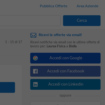
Pubblica Offerte
Area Aziende
Ricevi le offerte via email!
1 - 15 di 17
Ricevi notifiche via email con le ultime offerte di
lavoro per:
Laurea Fisica
a
Biella
Accedi con Google
Accedi con Facebook
Accedi con Linkedin
oppure