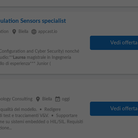
lation Sensors specialist
place
language
tion
Biella
appcast.io
Vedi offerta
, Configuration and Cyber Security) nonché
tudio:**
Laurea
magistrale in Ingegneria
lo di esperienza*** Junior (
place
event_available
ology Consulting
Biella
oggi
Vedi offerta
a qualità del modello. • Redigere
di test e tracciamenti V&V. • Supportare
zione su sistemi embedded o HIL/SIL. Requisiti
ione...