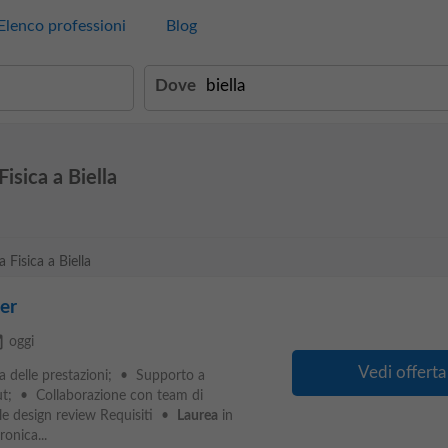
Elenco professioni
Blog
Dove
isica a Biella
 Fisica a Biella
er
able
oggi
Vedi offerta
ca delle prestazioni; • Supporto a
yout; • Collaborazione con team di
lle design review Requisiti •
Laurea
in
onica...