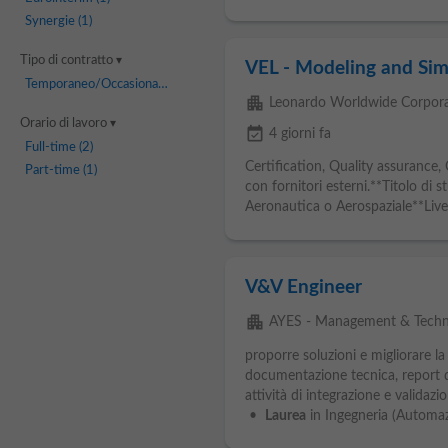
Synergie
(1)
Tipo di contratto
VEL - Modeling and Simu
Temporaneo/Occasionale
(1)
apartment
Leonardo Worldwide Corpora
Orario di lavoro
event_available
4 giorni fa
Full-time
(2)
Certification, Quality assurance
Part-time
(1)
con fornitori esterni.**Titolo di s
Aeronautica o Aerospaziale**Livel
V&V Engineer
apartment
AYES - Management & Techn
proporre soluzioni e migliorare l
documentazione tecnica, report 
attività di integrazione e valida
•
Laurea
in Ingegneria (Automaz