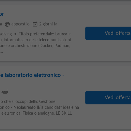
or
language
event_available
la
appcast.io
2 giorni fa
Vedi offerta
solving • Titolo preferenziale:
Laurea
in
ca, informatica o delle telecomunicazioni
one e orchestrazione (Docker, Podman,
..
 laboratorio elettronico -
oggi
Vedi offerta
no che si occupi della: Gestione
onico - Neolaureato Il/la candidat* ideale ha
 elettronica,
Fisica
o analoghe. LE SKILL