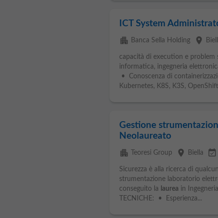
ICT System Administrat
apartment
place
Banca Sella Holding
Biel
capacità di execution e problem 
informatica, ingegneria elettroni
• Conoscenza di containerizzazi
Kubernetes, K8S, K3S, OpenShift.
Gestione strumentazione
Neolaureato
apartment
place
event_available
Teoresi Group
Biella
Sicurezza è alla ricerca di qualcu
strumentazione laboratorio elettr
conseguito la
laurea
in Ingegneria
TECNICHE: • Esperienza...