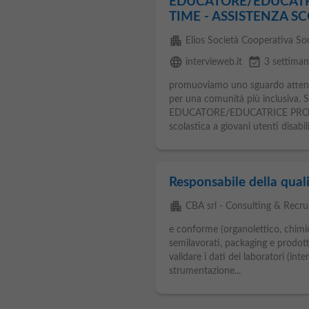
EDUCATORE/EDUCATR
TIME - ASSISTENZA SCO
apartment
Elios Società Cooperativa Soc
language
event_available
intervieweb.it
3 settiman
promuoviamo uno sguardo attento a
per una comunità più inclusiva. S
EDUCATORE/EDUCATRICE PROFESSI
scolastica a giovani utenti disabil
Responsabile della qual
apartment
CBA srl - Consulting & Recr
e conforme (organolettico, chimi
semilavorati, packaging e prodotti
validare i dati dei laboratori (inte
strumentazione...