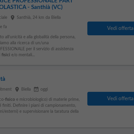
ICE PROFESSIONALE PART
LASTICA - Santhià (VC)
place
iale
Santhià
, 24 km da Biella
e fa
Vedi offerta
ll’unicità e alla globalità della persona,
iamo alla ricerca di un/una
ONALE per il servizio di assistenza
i
fisici
e/o mentali...
ità
place
event_available
uitment
Biella
oggi
Vedi offerta
co-
fisico
e microbiologico) di materie prime,
 finiti. Definire i piani di campionamento,
rni/esterni) e supervisionare la taratura della