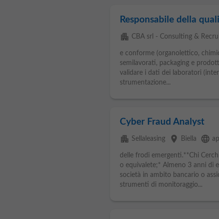
Responsabile della qual
apartment
CBA srl - Consulting & Recr
e conforme (organolettico, chimi
semilavorati, packaging e prodotti
validare i dati dei laboratori (inte
strumentazione...
Cyber Fraud Analyst
apartment
place
language
Sellaleasing
Biella
ap
delle frodi emergenti.**Chi Cerc
o equivalete;* Almeno 3 anni di es
società in ambito bancario o assic
strumenti di monitoraggio...