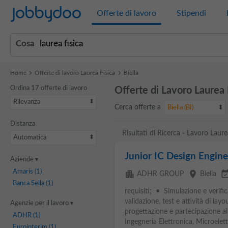
Jobbydoo
Offerte di lavoro
Stipendi
Cosa
Home
Offerte di lavoro Laurea Fisica
Biella
Ordina 17 offerte di lavoro
Offerte di Lavoro Laurea F
Rilevanza
Cerca offerte a
Biella (BI)
Distanza
Risultati di Ricerca - Lavoro Laurea
Automatica
Junior IC Design Engine
Aziende
Amaris
(1)
apartment
place
event_avail
ADHR GROUP
Biella
Banca Sella
(1)
requisiti; • Simulazione e verifi
validazione, test e attività di la
Agenzie per il lavoro
progettazione e partecipazione a
ADHR
(1)
Ingegneria Elettronica, Microelettr
Eurointerim
(1)