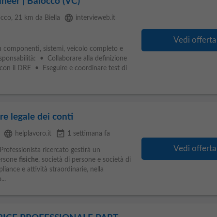
ineer | Balocco (VC)
language
occo
, 21 km da Biella
intervieweb.it
Vedi offerta
u componenti, sistemi, veicolo completo e
sponsabilità: • Collaborare alla definizione
 con il DRE • Eseguire e coordinare test di
e legale dei conti
language
event_available
helplavoro.it
1 settimana fa
Vedi offerta
rofessionista ricercato gestirà un
persone
fisiche
, società di persone e società di
iance e attività straordinarie, nella
..