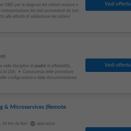
Vedi offerta
tor OBD per la diagnosi dei sistemi motore e
 interpretazione dei dati provenienti da test
alle attività di validazione dei sistemi
oggi
Vedi offerta
nelle discipline di
analisi
di affidabilità,
essi di LSA; • Conoscenza delle procedure
e configurazioni e della documentazione
ng & Microservices (Remote
language
a
, 24 km da Bari
appcast.io