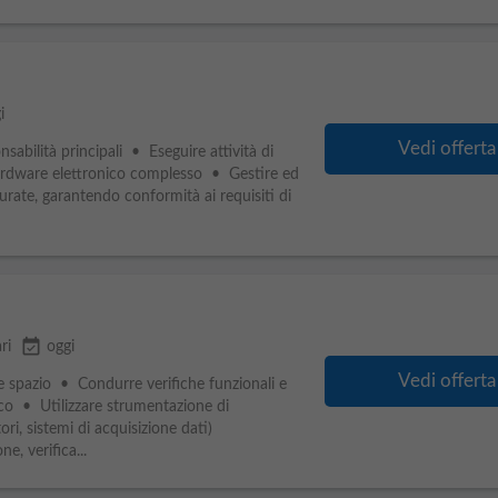
i
Vedi offerta
nsabilità principali • Eseguire attività di
rdware elettronico complesso • Gestire ed
urate, garantendo conformità ai requisiti di
event_available
ri
oggi
Vedi offerta
ore spazio • Condurre verifiche funzionali e
co • Utilizzare strumentazione di
ori, sistemi di acquisizione dati)
e, verifica...