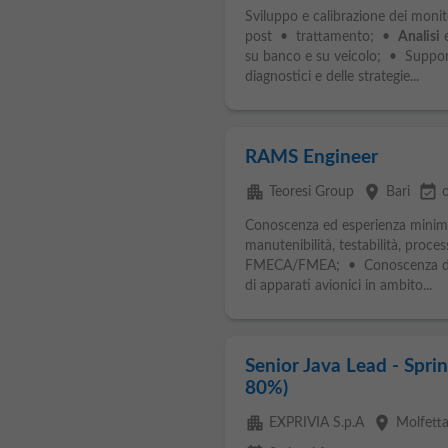
Sviluppo e calibrazione dei moni
post • trattamento; •
Analisi
e
su banco e su veicolo; • Supporto 
diagnostici e delle strategie...
RAMS Engineer
apartment
place
event_available
Teoresi Group
Bari
Conoscenza ed esperienza minima 
manutenibilità, testabilità, proc
FMECA/FMEA; • Conoscenza dell
di apparati avionici in ambito...
Senior Java Lead - Spri
80%)
apartment
place
EXPRIVIA S.p.A
Molfett