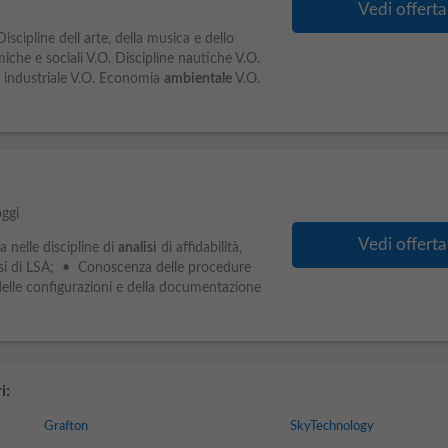
Vedi offerta
iscipline dell arte, della musica e dello
iche e sociali V.O. Discipline nautiche V.O.
 industriale V.O. Economia
ambientale
V.O.
oggi
Vedi offerta
nelle discipline di
analisi
di affidabilità,
essi di LSA; • Conoscenza delle procedure
e configurazioni e della documentazione
i:
Grafton
SkyTechnology