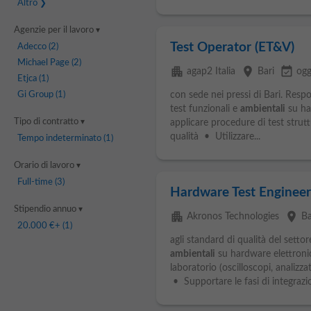
Altro
Agenzie per il lavoro
Test Operator (ET&V)
Adecco
(2)
Michael Page
(2)
apartment
place
event_available
agap2 Italia
Bari
ogg
Etjca
(1)
Gi Group
(1)
con sede nei pressi di Bari. Respo
test funzionali e
ambientali
su ha
Tipo di contratto
applicare procedure di test strutt
qualità • Utilizzare...
Tempo indeterminato
(1)
Orario di lavoro
Full-time
(3)
Hardware Test Engineer
Stipendio annuo
apartment
place
Akronos Technologies
Ba
20.000 €
+ (1)
agli standard di qualità del sett
ambientali
su hardware elettroni
laboratorio (oscilloscopi, analizzat
• Supportare le fasi di integrazion