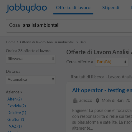
Jobbydoo
Offerte di lavoro
Stipendi
Cosa
Home
Offerte di lavoro Analisi Ambientali
Bari
Ordina 23 offerte di lavoro
Offerte di Lavoro Analisi
Rilevanza
Cerca offerte a
Bari (BA)
Distanza
Risultati di Ricerca - Lavoro Anali
Automatica
Ait operator - testing e
Aziende
Alten
(2)
apartment
place
adecco
Mola di Bari
, 20
Exprivia
(2)
Engineer La posizione e' focalizzat
Deloitte
(1)
con responsabilita dirette sui test 
Grafton
(1)
su piattaforma e satellite. La riso
INAZ
(1)
altamente...