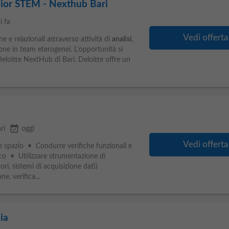
nior STEM - Nexthub Bari
i fa
Vedi offerta
 e relazionali attraverso attività di
analisi
,
ione in team eterogenei. L’opportunità si
Deloitte NextHub di Bari. Deloitte offre un
event_available
ri
oggi
Vedi offerta
ore spazio • Condurre verifiche funzionali e
co • Utilizzare strumentazione di
ori, sistemi di acquisizione dati)
e, verifica...
ia