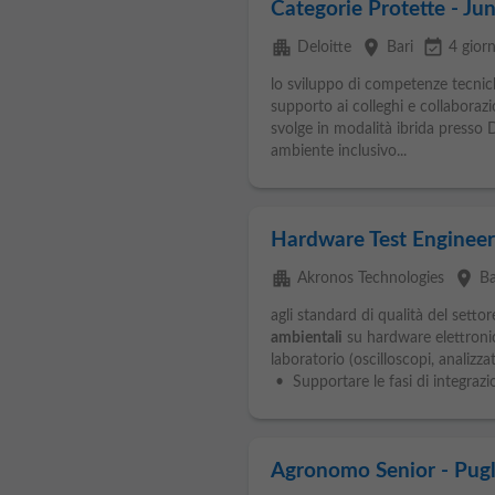
Categorie Protette - Ju
apartment
place
event_available
Deloitte
Bari
4 giorn
lo sviluppo di competenze tecniche
supporto ai colleghi e collaboraz
svolge in modalità ibrida presso 
ambiente inclusivo...
Hardware Test Engineer
apartment
place
Akronos Technologies
Ba
agli standard di qualità del sett
ambientali
su hardware elettroni
laboratorio (oscilloscopi, analizzat
• Supportare le fasi di integrazion
Agronomo Senior - Pugl