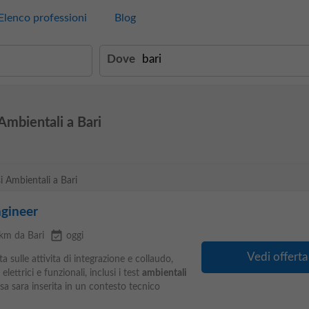
Elenco professioni
Blog
Dove
 Ambientali a Bari
si Ambientali a Bari
ngineer
event_available
 km da Bari
oggi
Vedi offerta
a sulle attivita di integrazione e collaudo,
elettrici e funzionali, inclusi i test
ambientali
rsa sara inserita in un contesto tecnico