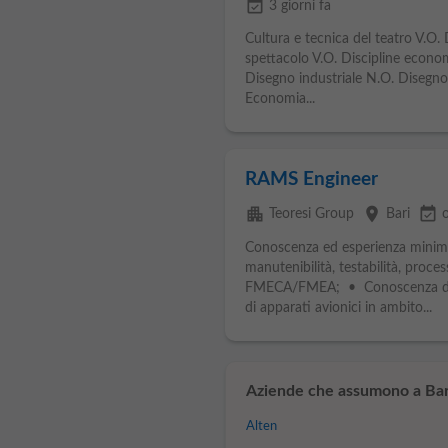
event_available
3 giorni fa
Cultura e tecnica del teatro V.O. D
spettacolo V.O. Discipline econom
Disegno industriale N.O. Disegno
Economia...
RAMS Engineer
apartment
place
event_available
Teoresi Group
Bari
Conoscenza ed esperienza minima 
manutenibilità, testabilità, proc
FMECA/FMEA; • Conoscenza dell
di apparati avionici in ambito...
Aziende che assumono a Bar
Alten