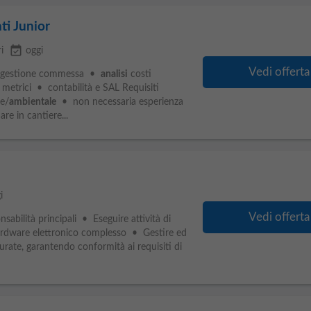
ti Junior
event_available
i
oggi
Vedi offerta
 e gestione commessa •
analisi
costi
etrici • contabilità e SAL Requisiti
le/
ambientale
• non necessaria esperienza
re in cantiere...
i
Vedi offerta
nsabilità principali • Eseguire attività di
rdware elettronico complesso • Gestire ed
urate, garantendo conformità ai requisiti di