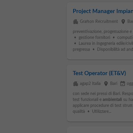
Project Manager Impian
apartment
place
Grafton Recruitment
Bar
preventivazione, progettazione
• gestione fornitori • computi m
• Laurea in Ingegneria edile/civi
pregressa • Disponibilità ad anda
Test Operator (ET&V)
apartment
place
event_available
agap2 Italia
Bari
ogg
con sede nei pressi di Bari. Respo
test funzionali e
ambientali
su ha
applicare procedure di test strutt
qualità • Utilizzare...