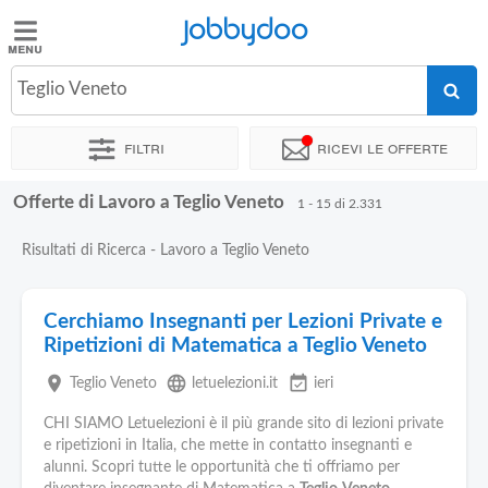
Jobbydoo
Jobbydoo
Teglio Veneto
Offerte
di
Filtri
Ricevi le offerte
lavoro
Offerte di Lavoro a Teglio Veneto
1 - 15 di 2.331
Stipendi
Risultati di Ricerca - Lavoro a Teglio Veneto
Elenco
professioni
Cerchiamo Insegnanti per Lezioni Private e
Ripetizioni di Matematica a Teglio Veneto
Blog
place
language
event_available
Teglio Veneto
letuelezioni.it
ieri
CHI SIAMO Letuelezioni è il più grande sito di lezioni private
e ripetizioni in Italia, che mette in contatto insegnanti e
alunni. Scopri tutte le opportunità che ti offriamo per