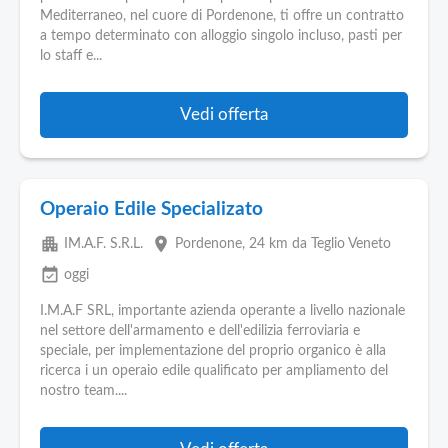
Mediterraneo, nel cuore di Pordenone, ti offre un contratto
a tempo determinato con alloggio singolo incluso, pasti per
lo staff e...
Vedi offerta
Operaio Edile Specializato
apartment
place
IM.A.F. S.R.L.
Pordenone
, 24 km da Teglio Veneto
event_available
oggi
I.M.A.F SRL, importante azienda operante a livello nazionale
nel settore dell'armamento e dell'edilizia ferroviaria e
speciale, per implementazione del proprio organico è alla
ricerca i un operaio edile qualificato per ampliamento del
nostro team....