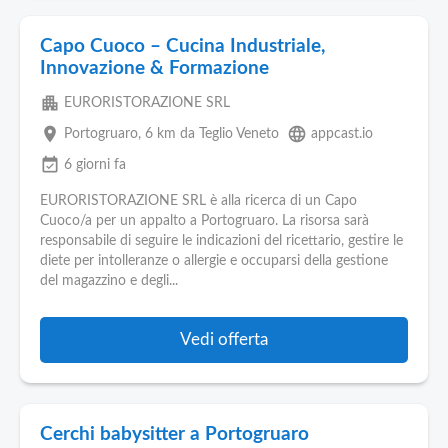
Capo Cuoco – Cucina Industriale,
Innovazione & Formazione
apartment
EURORISTORAZIONE SRL
place
language
Portogruaro
, 6 km da Teglio Veneto
appcast.io
event_available
6 giorni fa
EURORISTORAZIONE SRL è alla ricerca di un Capo
Cuoco/a per un appalto a Portogruaro. La risorsa sarà
responsabile di seguire le indicazioni del ricettario, gestire le
diete per intolleranze o allergie e occuparsi della gestione
del magazzino e degli...
Vedi offerta
Cerchi babysitter a Portogruaro