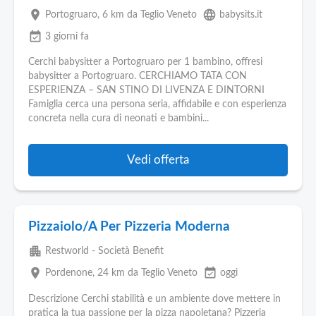
place
language
Portogruaro
, 6 km da Teglio Veneto
babysits.it
event_available
3 giorni fa
Cerchi babysitter a Portogruaro per 1 bambino, offresi
babysitter a Portogruaro. CERCHIAMO TATA CON
ESPERIENZA – SAN STINO DI LIVENZA E DINTORNI
Famiglia cerca una persona seria, affidabile e con esperienza
concreta nella cura di neonati e bambini...
Vedi offerta
Pizzaiolo/A Per Pizzeria Moderna
apartment
Restworld - Società Benefit
place
event_available
Pordenone
, 24 km da Teglio Veneto
oggi
Descrizione Cerchi stabilità e un ambiente dove mettere in
pratica la tua passione per la pizza napoletana? Pizzeria