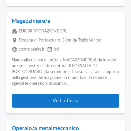
Magazziniere/a
apartment
EURORISTORAZIONE SRL
place
Fossalta di Portogruaro
, 3 km da Teglio Veneto
language
event_available
centropaghe.it
ieri
Siamo alla ricerca di un/una MAGAZZINIERE/A da inserire
presso il nostro centro cottura di FOSSALTA DI
PORTOGRUARO (da settembre). La risorsa sarà di supporto
nella gestione del magazzino in modo tale da rendere
agevoli le operazioni di scarico,...
Vedi offerta
Operaio/a metalmeccanico