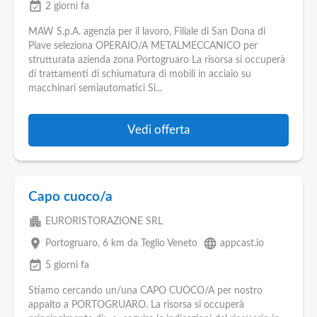
event_available
2 giorni fa
MAW S.p.A. agenzia per il lavoro, Filiale di San Dona di
Piave seleziona OPERAIO/A METALMECCANICO per
strutturata azienda zona Portogruaro La risorsa si occuperà
di trattamenti di schiumatura di mobili in acciaio su
macchinari semiautomatici Si...
Vedi offerta
Capo cuoco/a
apartment
EURORISTORAZIONE SRL
place
language
Portogruaro
, 6 km da Teglio Veneto
appcast.io
event_available
5 giorni fa
Stiamo cercando un/una CAPO CUOCO/A per nostro
appalto a PORTOGRUARO. La risorsa si occuperà