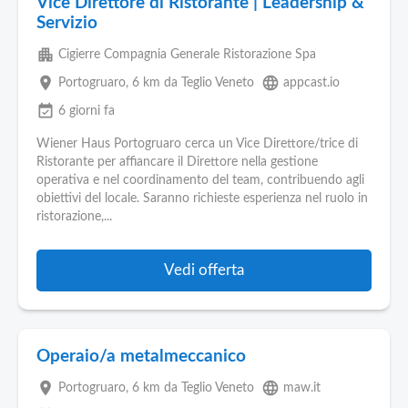
Vice Direttore di Ristorante | Leadership &
Servizio
apartment
Cigierre Compagnia Generale Ristorazione Spa
place
language
Portogruaro
, 6 km da Teglio Veneto
appcast.io
event_available
6 giorni fa
Wiener Haus Portogruaro cerca un Vice Direttore/trice di
Ristorante per affiancare il Direttore nella gestione
operativa e nel coordinamento del team, contribuendo agli
obiettivi del locale. Saranno richieste esperienza nel ruolo in
ristorazione,...
Vedi offerta
Operaio/a metalmeccanico
place
language
Portogruaro
, 6 km da Teglio Veneto
maw.it