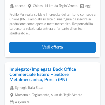
apartment
place
event_available
adecco
Chions
, 14 km da Teglio Veneto
oggi
Profilo Per realta solida e in crescita del territorio con sede a
Chions (PN), siamo alla ricerca di una figura da inserire in
produzione come operaio metalmeccanico. Responsabilita
La persona selezionata entrera a far parte di un team
strutturato e...
Vedi offerta
Impiegato/Impiegata Back Office
Commerciale Estero – Settore
Metalmeccanico, Porcia (PN)
apartment
Synergie Italia S.p.a.
place
Morsano al Tagliamento
, 6 km da Teglio Veneto
event_available
4 giorni fa