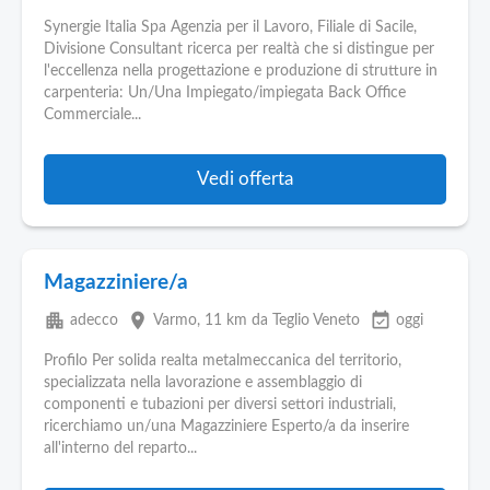
Synergie Italia Spa Agenzia per il Lavoro, Filiale di Sacile,
Divisione Consultant ricerca per realtà che si distingue per
l'eccellenza nella progettazione e produzione di strutture in
carpenteria: Un/Una Impiegato/impiegata Back Office
Commerciale...
Vedi offerta
Magazziniere/a
apartment
place
event_available
adecco
Varmo
, 11 km da Teglio Veneto
oggi
Profilo Per solida realta metalmeccanica del territorio,
specializzata nella lavorazione e assemblaggio di
componenti e tubazioni per diversi settori industriali,
ricerchiamo un/una Magazziniere Esperto/a da inserire
all'interno del reparto...