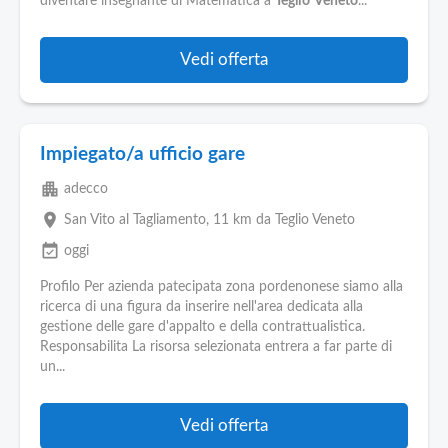
Pubblica
diventare insegnante di Matematica a
Teglio
Veneto
...
Offerte
Vedi offerta
Area
Aziende
Impiegato/a ufficio gare
apartment
adecco
place
San Vito al Tagliamento
, 11 km da Teglio Veneto
event_available
oggi
Profilo Per azienda patecipata zona pordenonese siamo alla
ricerca di una figura da inserire nell'area dedicata alla
gestione delle gare d'appalto e della contrattualistica.
Responsabilita La risorsa selezionata entrera a far parte di
un...
Vedi offerta