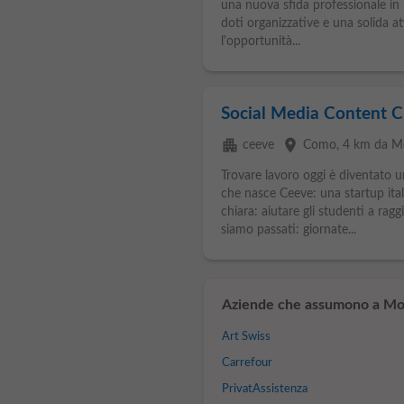
una nuova sfida professionale in
doti organizzative e una solida at
l'opportunità...
Social Media Content C
apartment
place
ceeve
Como
, 4 km da M
Trovare lavoro oggi è diventato u
che nasce Ceeve: una startup ita
chiara: aiutare gli studenti a ragg
siamo passati: giornate...
Aziende che assumono a Mo
Art Swiss
Carrefour
PrivatAssistenza