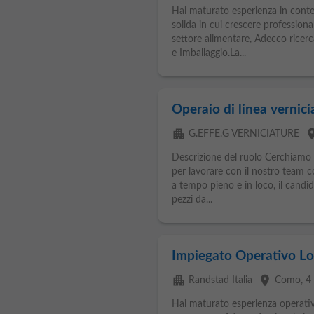
Hai maturato esperienza in contest
solida in cui crescere professio
settore alimentare, Adecco rice
e Imballaggio.La...
Operaio di linea vernici
apartment
pla
G.EFFE.G VERNICIATURE
Descrizione del ruolo Cerchiamo u
per lavorare con il nostro team c
a tempo pieno e in loco, il candi
pezzi da...
Impiegato Operativo Log
apartment
place
Randstad Italia
Como
, 
Hai maturato esperienza operativa 