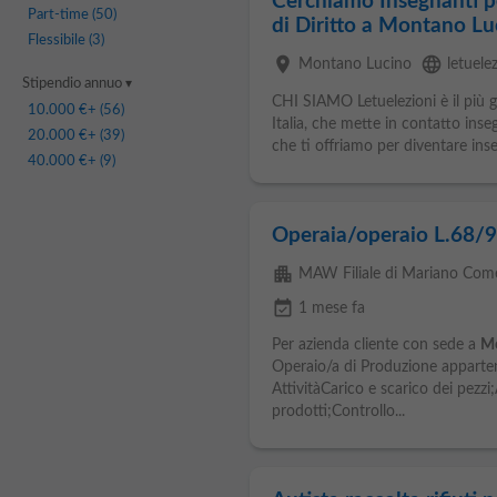
Cerchiamo Insegnanti pe
Part-time
(50)
di Diritto a Montano Lu
Flessibile
(3)
place
language
Montano Lucino
letuelez
Stipendio annuo
CHI SIAMO Letuelezioni è il più gra
10.000 €
+ (56)
Italia, che mette in contatto inse
20.000 €
+ (39)
che ti offriamo per diventare ins
40.000 €
+ (9)
Operaia/operaio L.68/
apartment
MAW Filiale di Mariano Com
event_available
1 mese fa
Per azienda cliente con sede a
M
Operaio/a di Produzione appartene
AttivitàCarico e scarico dei pezz
prodotti;Controllo...