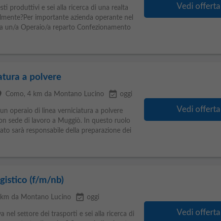
Vedi offerta
i produttivi e sei alla ricerca di una realta
nalmente?Per importante azienda operante nel
rca un/a Operaio/a reparto Confezionamento
atura a polvere
ce
event_available
Como
, 4 km da Montano Lucino
oggi
Vedi offerta
n operaio di linea verniciatura a polvere
on sede di lavoro a Muggiò. In questo ruolo
dato sarà responsabile della preparazione dei
istico (f/m/nb)
event_available
4 km da Montano Lucino
oggi
Vedi offerta
nel settore dei trasporti e sei alla ricerca di