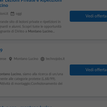
r Lezioni Private e Ripetizioni
cino
event_available
ioni.it
oggi
Vedi offerta
nde sito di lezioni private e ripetizioni in
gnanti e alunni. Scopri tutte le opportunità
egnante di Diritto a
Montano
Lucino
...
99
place
language
ense
Montano Lucino
technojobs.it
Vedi offerta
ontano
Lucino
, siamo alla ricerca di un/una
nte alle categorie protette (L.68/99).
i;Attività di montaggio;Confezionamento dei