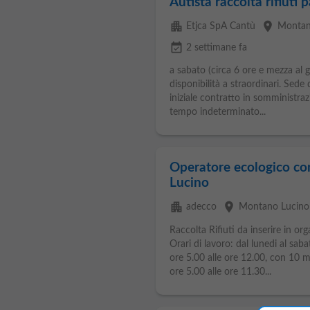
Autista raccolta rifiuti 
apartment
place
Etjca SpA Cantù
Montan
event_available
2 settimane fa
a sabato (circa 6 ore e mezza al g
disponibilità a straordinari. Sede 
iniziale contratto in somministraz
tempo indeterminato...
Operatore ecologico c
Lucino
apartment
place
adecco
Montano Lucino
Raccolta Rifiuti da inserire in or
Orari di lavoro: dal lunedi al saba
ore 5.00 alle ore 12.00, con 10 mi
ore 5.00 alle ore 11.30...