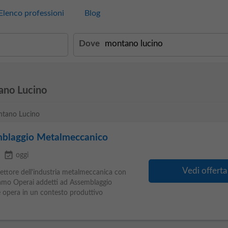
Elenco professioni
Blog
Dove
ano Lucino
ontano Lucino
mblaggio Metalmeccanico
event_available
oggi
Vedi offerta
 settore dell'industria metalmeccanica con
iamo Operai addetti ad Assemblaggio
e opera in un contesto produttivo