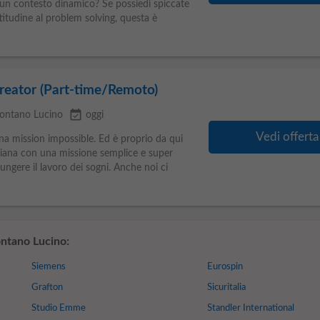
 un contesto dinamico? Se possiedi spiccate
titudine al problem solving, questa è
reator (Part-time/Remoto)
event_available
ontano Lucino
oggi
Vedi offerta
na mission impossible. Ed è proprio da qui
liana con una missione semplice e super
iungere il lavoro dei sogni. Anche noi ci
ntano Lucino:
Siemens
Eurospin
Grafton
Sicuritalia
Studio Emme
Standler International