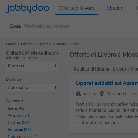
Jobbydoo
Offerte di lavoro
Stipendi
Cosa
Home
Offerte di Lavoro a Montano Lucino
Ordina 8.689 offerte di lavoro
Offerte di Lavoro a Mont
a Montano Lucino
Rilevanza
Risultati di Ricerca - Lavoro a M
Distanza
Operai addetti ad Asse
Automatica
apartment
place
adecco
Montano Lucino
Aziende
Profilo Per un'azienda attiva nel
Iperal
(42)
sede a
Montano
Lucino
, ricerch
Avanade
(34)
Metalmeccanico. La realta client
Grafton
(27)
strutturato. Le persone...
Eurospin
(21)
Gottardo Spa
(21)