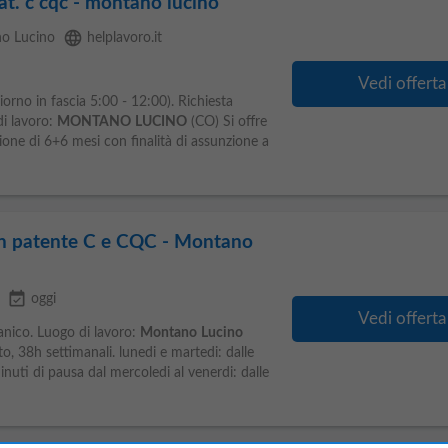
pat. c cqc - montano lucino
language
o Lucino
helplavoro.it
Vedi offerta
iorno in fascia 5:00 - 12:00). Richiesta
di lavoro:
MONTANO
LUCINO
(CO) Si offre
ione di 6+6 mesi con finalità di assunzione a
on patente C e CQC - Montano
event_available
oggi
Vedi offerta
ganico. Luogo di lavoro:
Montano
Lucino
to, 38h settimanali. lunedi e martedi: dalle
nuti di pausa dal mercoledi al venerdi: dalle