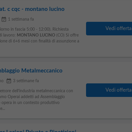
pat. c cqc - montano lucino
event_available
1 settimana fa
Vedi offerta
iorno in fascia 5:00 - 12:00). Richiesta
di lavoro:
MONTANO
LUCINO
(CO) Si offre
ione di 6+6 mesi con finalità di assunzione a
mblaggio Metalmeccanico
event_available
no
3 settimane fa
Vedi offerta
 settore dell’industria metalmeccanica con
iamo Operai addetti ad Assemblaggio
e opera in un contesto produttivo
...