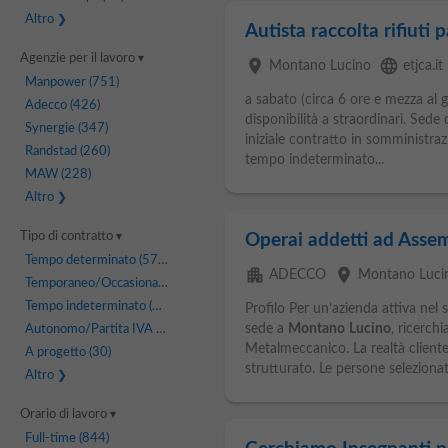
Altro
Autista raccolta rifiuti 
Agenzie per il lavoro
place
language
Montano Lucino
etjca.it
Manpower
(751)
a sabato (circa 6 ore e mezza al g
Adecco
(426)
disponibilità a straordinari. Sede 
Synergie
(347)
iniziale contratto in somministraz
Randstad
(260)
tempo indeterminato...
MAW
(228)
Altro
Tipo di contratto
Operai addetti ad Asse
Tempo determinato
(577)
apartment
place
ADECCO
Montano Luci
Temporaneo/Occasionale
(357)
Tempo indeterminato
(265)
Profilo Per un’azienda attiva nel
sede a
Montano
Lucino
, ricerch
Autonomo/Partita IVA
(40)
Metalmeccanico. La realtà client
A progetto
(30)
strutturato. Le persone selezionate
Altro
Orario di lavoro
Full-time
(844)