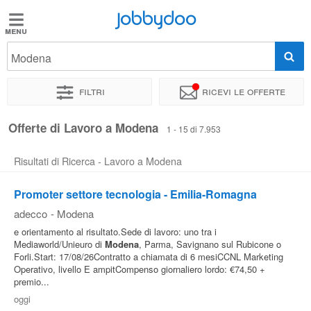
Jobbydoo
Jobbydoo
Modena
Offerte
di
Filtri
Ricevi le offerte
lavoro
Offerte di Lavoro a Modena
1 - 15 di 7.953
Stipendi
Risultati di Ricerca - Lavoro a Modena
Elenco
Promoter settore tecnologia - Emilia-Romagna
professioni
adecco
-
Modena
e orientamento al risultato.Sede di lavoro: uno tra i
Mediaworld/Unieuro di
Modena
, Parma, Savignano sul Rubicone o
Blog
Forli.Start: 17/08/26Contratto a chiamata di 6 mesiCCNL Marketing
Operativo, livello E ampitCompenso giornaliero lordo: €74,50 +
premio...
oggi