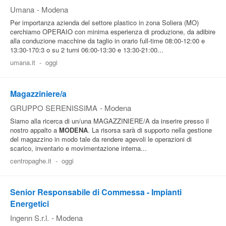
Umana
-
Modena
Per importanza azienda del settore plastico in zona Soliera (MO)
cerchiamo OPERAIO con minima esperienza di produzione, da adibire
alla conduzione macchine da taglio in orario full-time 08:00-12:00 e
13:30-170:3 o su 2 turni 06:00-13:30 e 13:30-21:00...
umana.it
-
oggi
Magazziniere/a
GRUPPO SERENISSIMA
-
Modena
Siamo alla ricerca di un/una MAGAZZINIERE/A da inserire presso il
nostro appalto a
MODENA
. La risorsa sarà di supporto nella gestione
del magazzino in modo tale da rendere agevoli le operazioni di
scarico, inventario e movimentazione interna...
centropaghe.it
-
oggi
Senior Responsabile di Commessa - Impianti
Energetici
Ingenn S.r.l.
-
Modena