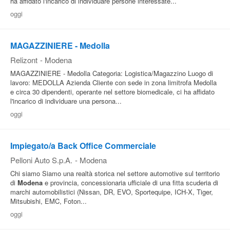
ha affidato l'incarico di individuare persone interessate...
oggi
MAGAZZINIERE - Medolla
Relizont
-
Modena
MAGAZZINIERE - Medolla Categoria: Logistica/Magazzino Luogo di
lavoro: MEDOLLA Azienda Cliente con sede in zona limitrofa Medolla
e circa 30 dipendenti, operante nel settore biomedicale, ci ha affidato
l'incarico di individuare una persona...
oggi
Impiegato/a Back Office Commerciale
Pelloni Auto S.p.A.
-
Modena
Chi siamo Siamo una realtà storica nel settore automotive sul territorio
di
Modena
e provincia, concessionaria ufficiale di una fitta scuderia di
marchi automobilistici (Nissan, DR, EVO, Sportequipe, ICH-X, Tiger,
Mitsubishi, EMC, Foton...
oggi