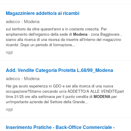
Pubblica
Magazziniere addetto/a ai ricambi
Offerte
adecco
-
Modena
sul territorio da oltre quarant'anni e in costante crescita. Per
ampliamento dell'organico della sede di
Modena
- zona Baggiovara ,
Area
siamo alla ricerca di una risorsa da inserire all'interno del magazzino
Aziende
ricambi. Dopo un periodo di formazione...
oggi
Add. Vendite Categoria Protetta L.68/99_Modena
adecco
-
Modena
Hai gia avuto esperienza in GDO e sei alla ricerca di una nuova
occupazione?Stiamo cercando un/a ADDETTO/A ALLE VENDITEpart
time 21/25 ore alla settimana per il punto vendita di
MODENA
per
un'importante azienda del Settore della Grande...
oggi
Inserimento Pratiche - Back-Office Commerciale -