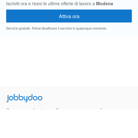
Iscriviti ora e ricevi le ultime offerte di lavoro a
Modena
Servizio gratuito. Potrai disattivare il servizio in qualunque momento
Jobbydoo
Cerca per professione
Cerca per area geografica
Cerca per azienda
Termini e Condizioni
Privacy
Contatti