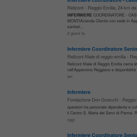
Relizont
-
Reggio Emilia
, 24 km d
INFERMIERE
COORDINATORE - CASTEL
MONTIAzienda Cliente con sede in Appenn
sanitari...
2 giorni fa
Infermiere Coordinatore Senio
Relizont filiale di reggio emilia
-
Reg
Relizont filiale di Reggio Emilia cerca
i
nell'Appennino Reggiano e disponibilità 
ieri
Infermiere
Fondazione Don Gnocchi
-
Reggio 
operatori tra personale dipendente e co
il Centro S. Maria dei Servi di Parma. Re
oggi
Infermiere Coordinatore Senior: