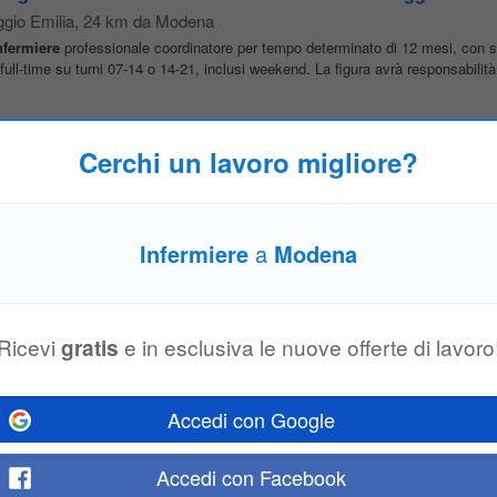
gio Emilia
, 24 km da Modena
nfermiere
professionale coordinatore per tempo determinato di 12 mesi, con 
full-time su turni 07-14 o 14-21, inclusi weekend. La figura avrà responsabilità.
Cerchi un lavoro migliore?
Emilia
, 24 km da Modena
llaboratori professionali. Fondazione Don Gnocchi ricerca una/un
Infermiere
d
quisiti • iscrizione all'Ordine delle Professioni Infermieristiche (OPI...
Infermiere
a
Modena
: gestione nucleo sanitario - Reggio Emilia, Emilia-Romagna
gio Emilia
, 24 km da Modena
Ricevi
e in esclusiva le nuove offerte di lavoro
gratis
nfermiere
professionale coordinatore per tempo determinato di 12 mesi, con 
full-time su turni 07-14 o 14-21, inclusi weekend. La figura avrà responsabilità.
Accedi con Google
Accedi con Facebook