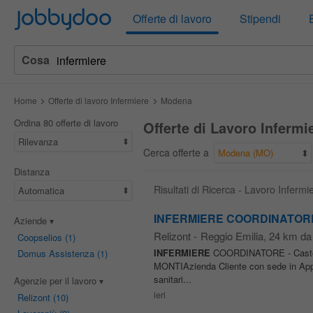
Jobbydoo
Offerte di lavoro
Stipendi
Cosa
Home
Offerte di lavoro Infermiere
Modena
Ordina 80 offerte di lavoro
Offerte di Lavoro Inferm
Rilevanza
Cerca offerte a
Modena (MO)
Distanza
Risultati di Ricerca - Lavoro Inferm
Automatica
INFERMIERE COORDINATORE -
Aziende
Relizont
-
Reggio Emilia
, 24 km d
Coopselios
(1)
INFERMIERE
COORDINATORE - Casteln
Domus Assistenza
(1)
MONTIAzienda Cliente con sede in Appenn
sanitari...
Agenzie per il lavoro
ieri
Relizont
(10)