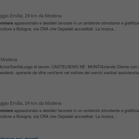
ggio Emilia
, 24 km da Modena
ermiere
appassionato e desideri lavorare in un ambiente stimolante e gratific
rutture a Bologna, sia CRA che Ospedali accreditati. La ricerca...
a Modena
dicina/SanitàLuogo di lavoro: CASTELNOVO NE` MONTIAzienda Cliente con 
denti, operante da oltre vent'anni nel settore dei servizi sanitari assistenziali
ggio Emilia
, 24 km da Modena
ermiere
appassionato e desideri lavorare in un ambiente stimolante e gratific
rutture a Bologna, sia CRA che Ospedali accreditati. La ricerca...
elnovo ne` monti