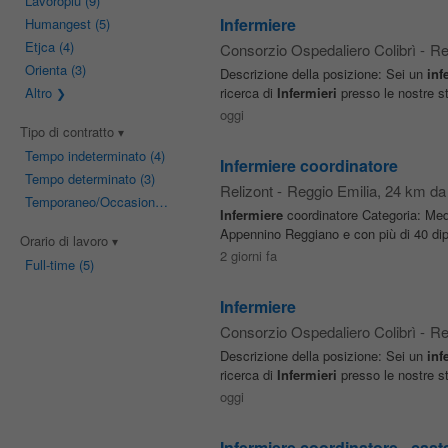
Lavoropiù
(9)
Infermiere
Humangest
(5)
Etjca
(4)
Consorzio Ospedaliero Colibrì
-
Re
Orienta
(3)
Descrizione della posizione: Sei un
inf
Altro
ricerca di
Infermieri
presso le nostre st
oggi
Tipo di contratto
Tempo indeterminato
(4)
Infermiere coordinatore
Tempo determinato
(3)
Relizont
-
Reggio Emilia
, 24 km d
Temporaneo/Occasionale
(2)
Infermiere
coordinatore Categoria: Me
Appennino Reggiano e con più di 40 dipen
Orario di lavoro
2 giorni fa
Full-time
(5)
Infermiere
Consorzio Ospedaliero Colibrì
-
Re
Descrizione della posizione: Sei un
inf
ricerca di
Infermieri
presso le nostre st
oggi
Infermiere coordinatore - cast