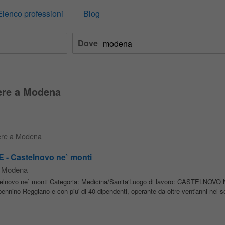
Elenco professioni
Blog
Dove
iere a Modena
iere a Modena
 Castelnovo ne` monti
a Modena
ovo ne` monti Categoria: Medicina/Sanita'Luogo di lavoro: CASTELNOVO 
ino Reggiano e con piu' di 40 dipendenti, operante da oltre vent'anni nel set