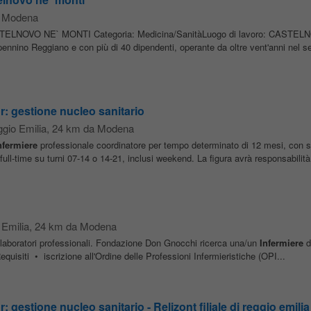
a Modena
NOVO NE` MONTI Categoria: Medicina/SanitàLuogo di lavoro: CASTEL
ino Reggiano e con più di 40 dipendenti, operante da oltre vent'anni nel set
r: gestione nucleo sanitario
gio Emilia
, 24 km da Modena
nfermiere
professionale coordinatore per tempo determinato di 12 mesi, con 
full-time su turni 07-14 o 14-21, inclusi weekend. La figura avrà responsabilità.
Emilia
, 24 km da Modena
llaboratori professionali. Fondazione Don Gnocchi ricerca una/un
Infermiere
d
quisiti • iscrizione all'Ordine delle Professioni Infermieristiche (OPI...
 gestione nucleo sanitario - Relizont filiale di reggio emilia