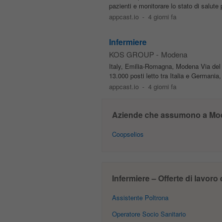
pazienti e monitorare lo stato di salute
appcast.io
-
4 giorni fa
Infermiere
KOS GROUP
-
Modena
Italy, Emilia-Romagna, Modena Via del 
13.000 posti letto tra Italia e Germania,
appcast.io
-
4 giorni fa
Aziende che assumono a Mo
Coopselios
Infermiere – Offerte di lavoro
Assistente Poltrona
Operatore Socio Sanitario