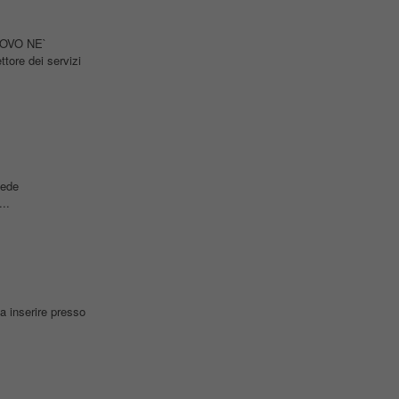
NOVO NE`
tore dei servizi
sede
..
a inserire presso