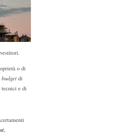
vestitori.
oprietà o di
l
budget
di
 tecnici e di
accertamenti
nt
,