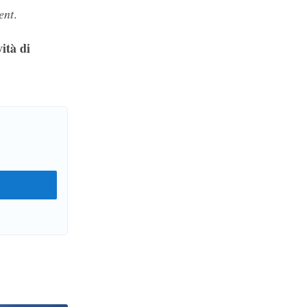
ent
.
ità di