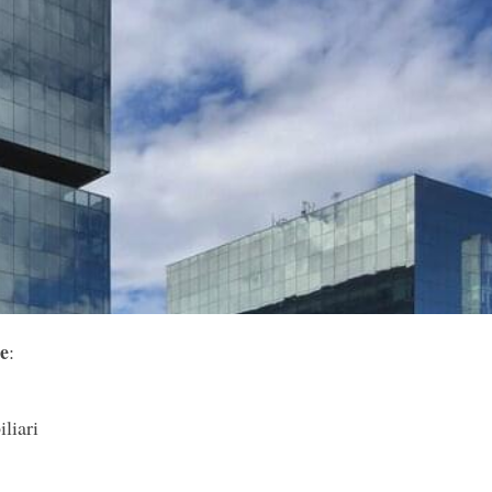
e
:
liari