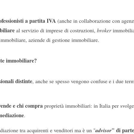
ofessionisti a partita IVA
(anche in collaborazione con agenz
biliare
al servizio di imprese di costruzioni,
broker
immobilia
o immobiliare, aziende di gestione immobiliare.
nte immobiliare?
ionali distinte
, anche se spesso vengono confuse e i due term
vende e chi compra
proprietà immobiliari: in Italia per svolge
 mediazione
.
" di part
iazione tra acquirenti e venditori ma è un "
advisor