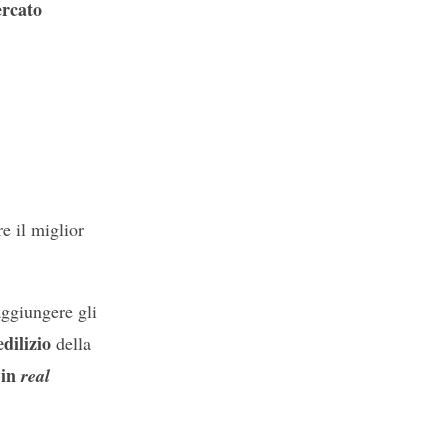
ercato
re il miglior
ggiungere gli
dilizio
della
 in
real