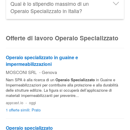
Qual è lo stipendio massimo di un
Italia è di circa
1.100 € netti al mese
.
Operaio Specializzato in Italia?
Lo
stipendio massimo di un Operaio Specializzato
in
Italia è di circa
2.200 € netti al mese
.
Offerte di lavoro Operaio Specializzato
Operaio specializzato in guaine e
impermeabilizzazioni
MOSCONI SRL
-
Genova
Nam SPA è alla ricerca di un
Operaio
Specializzato
in Guaine e
Impermeabilizzazioni per contribuire alla protezione e alla durabilità
delle strutture edilizie. La figura si occuperà dell’applicazione di
materiali impermeabilizzanti per prevenire...
appcast.io
-
oggi
1 offerte simili: Prato
Operaio specializzato