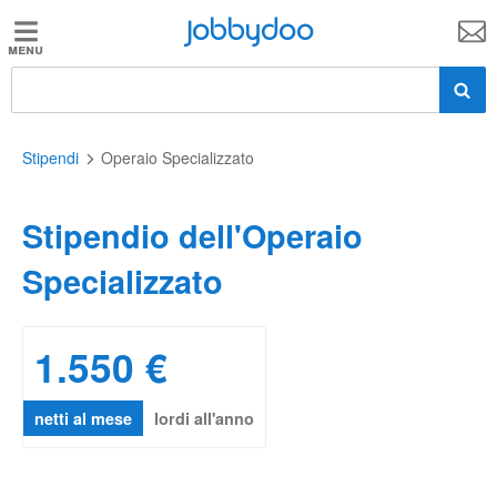
Jobbydoo
Jobbydoo
Offerte
di
lavoro
Stipendi
Operaio Specializzato
Stipendio dell'Operaio
Stipendi
Specializzato
Elenco
professioni
1.550 €
Blog
netti al mese
lordi all'anno