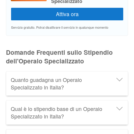
Specializzato
Servizio gratuito. Potrai disattivare il servizio in qualunque momento
Domande Frequenti sullo Stipendio
dell'Operaio Specializzato
Quanto guadagna un Operaio
Specializzato in Italia?
Un Operaio Specializzato in Italia guadagna in
Qual è lo stipendio base di un Operaio
media
1.550 € netti al mese
, cioè circa
28.500 €
Specializzato in Italia?
lordi all'anno
. Scopri tutti i dati relativi allo
Stipendio
dell'Operaio Specializzato
aggiornati al 2026.
Lo
stipendio minimo di un Operaio Specializzato
in