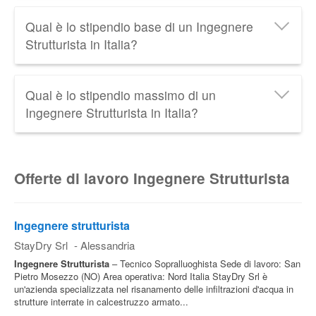
Un Ingegnere Strutturista in Italia guadagna in media
Qual è lo stipendio base di un Ingegnere
38.800 € lordi all'anno
, cioè circa
1.980 € netti al
Strutturista in Italia?
mese
. Scopri tutti i dati relativi allo
Stipendio
dell'Ingegnere Strutturista
aggiornati al 2026.
Lo
stipendio minimo di un Ingegnere Strutturista
in
Qual è lo stipendio massimo di un
Italia è di circa
25.500 € lordi all'anno
. Tra le
Ingegnere Strutturista in Italia?
retribuzioni più basse troviamo quella dell'Ingegnere
Strutturista Neolaureato o dell'Ingegnere Strutturista
Junior.
Lo
stipendio massimo di un Ingegnere Strutturista
in
Italia è di circa
92.000 € lordi all'anno
. Tra le
Offerte di lavoro Ingegnere Strutturista
retribuzioni più alte troviamo quella dell'Ingegnere
Strutturista Senior o dell'Engineering Manager.
Ingegnere strutturista
StayDry Srl
-
Alessandria
Ingegnere
Strutturista
– Tecnico Sopralluoghista Sede di lavoro: San
Pietro Mosezzo (NO) Area operativa: Nord Italia StayDry Srl è
un'azienda specializzata nel risanamento delle infiltrazioni d'acqua in
strutture interrate in calcestruzzo armato...