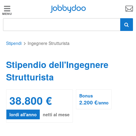
Jobbydoo
Jobbydoo
Offerte
di
lavoro
Stipendi
Ingegnere Strutturista
Stipendio dell'Ingegnere
Stipendi
Strutturista
Elenco
professioni
38.800 €
Bonus
2.200 €
/anno
Blog
lordi all'anno
netti al mese