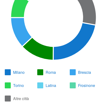
Milano
Roma
Brescia
Torino
Latina
Frosinone
Altre città