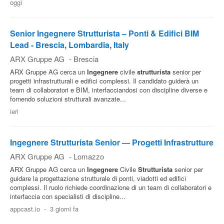
oggi
Senior Ingegnere Strutturista – Ponti & Edifici BIM
Lead - Brescia, Lombardia, Italy
ARX Gruppe AG
-
Brescia
ARX Gruppe AG cerca un
Ingegnere
civile
strutturista
senior per
progetti infrastrutturali e edifici complessi. Il candidato guiderà un
team di collaboratori e BIM, interfacciandosi con discipline diverse e
fornendo soluzioni strutturali avanzate...
ieri
Ingegnere Strutturista Senior — Progetti Infrastrutture
ARX Gruppe AG
-
Lomazzo
ARX Gruppe AG cerca un
Ingegnere
Civile
Strutturista
senior per
guidare la progettazione strutturale di ponti, viadotti ed edifici
complessi. Il ruolo richiede coordinazione di un team di collaboratori e
interfaccia con specialisti di discipline...
appcast.io
-
3 giorni fa