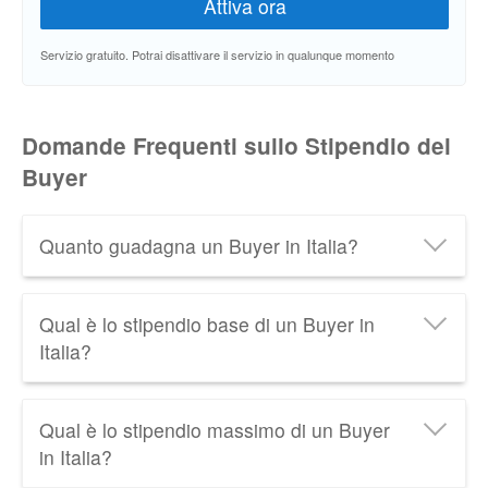
Servizio gratuito. Potrai disattivare il servizio in qualunque momento
Domande Frequenti sullo Stipendio del
Buyer
Quanto guadagna un Buyer in Italia?
Un Buyer in Italia guadagna in media
36.500 € lordi
Qual è lo stipendio base di un Buyer in
all'anno
, cioè circa
1.900 € netti al mese
. Scopri tutti
Italia?
i dati relativi allo
Stipendio del Buyer
aggiornati al
2026.
Lo
stipendio minimo di un Buyer
in Italia è di circa
Qual è lo stipendio massimo di un Buyer
21.200 € lordi all'anno
. Tra le retribuzioni più basse
in Italia?
troviamo quella del Junior Buyer.