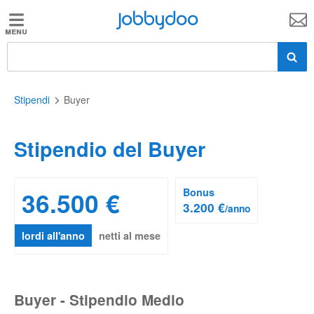
Jobbydoo
Jobbydoo
Offerte
di
lavoro
Stipendi
Buyer
Stipendio del Buyer
Stipendi
Elenco
36.500 €
Bonus
3.200 €
/anno
professioni
lordi all'anno
netti al mese
Blog
Buyer - Stipendio Medio