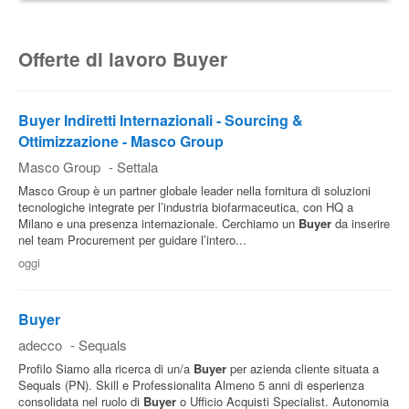
Lo
stipendio massimo di un Buyer
in Italia è di circa
67.000 € lordi all'anno
. Tra le retribuzioni più alte
Offerte di lavoro Buyer
troviamo quella del Senior Buyer.
Buyer Indiretti Internazionali - Sourcing &
Ottimizzazione - Masco Group
Masco Group
-
Settala
Masco Group è un partner globale leader nella fornitura di soluzioni
tecnologiche integrate per l’industria biofarmaceutica, con HQ a
Milano e una presenza internazionale. Cerchiamo un
Buyer
da inserire
nel team Procurement per guidare l’intero...
oggi
Buyer
adecco
-
Sequals
Profilo Siamo alla ricerca di un/a
Buyer
per azienda cliente situata a
Sequals (PN). Skill e Professionalita Almeno 5 anni di esperienza
consolidata nel ruolo di
Buyer
o Ufficio Acquisti Specialist. Autonomia