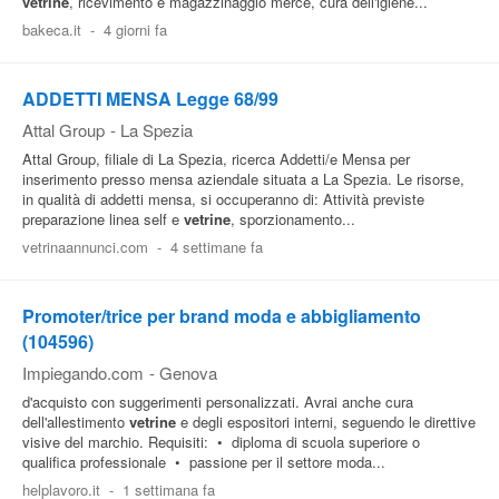
vetrine
, ricevimento e magazzinaggio merce, cura dell'igiene...
bakeca.it
-
4 giorni fa
ADDETTI MENSA Legge 68/99
Attal Group
-
La Spezia
Attal Group, filiale di La Spezia, ricerca Addetti/e Mensa per
inserimento presso mensa aziendale situata a La Spezia. Le risorse,
in qualità di addetti mensa, si occuperanno di: Attività previste
preparazione linea self e
vetrine
, sporzionamento...
vetrinaannunci.com
-
4 settimane fa
Promoter/trice per brand moda e abbigliamento
(104596)
Impiegando.com
-
Genova
d'acquisto con suggerimenti personalizzati. Avrai anche cura
dell'allestimento
vetrine
e degli espositori interni, seguendo le direttive
visive del marchio. Requisiti: • diploma di scuola superiore o
qualifica professionale • passione per il settore moda...
helplavoro.it
-
1 settimana fa