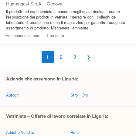
Humangest S.p.A.
-
Genova
il prodotto ed esponendolo al banco o negli spazi dedicati; curare
l'esposizione dei prodotti in
vetrina
; interagire con i colleghi del
laboratorio di produzione e con il magazzino per garantire l'adeguato
assortimento di prodotto; Mantenere l'ambiente...
vetrinaannunci.com
-
1 mese fa
1
2
3
Aziende che assumono in Liguria:
Autogrill
Stroili Oro
Vetrinista – Offerte di lavoro correlate in Liguria:
Addetto Vendite
Retail