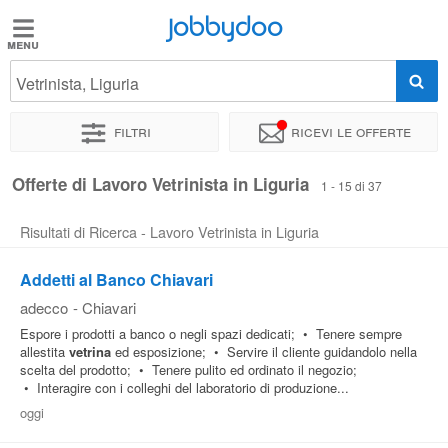
Jobbydoo
Jobbydoo
Vetrinista, Liguria
Offerte
di
Filtri
Ricevi le offerte
lavoro
Offerte di Lavoro Vetrinista in Liguria
1 - 15 di 37
Stipendi
Risultati di Ricerca - Lavoro Vetrinista in Liguria
Elenco
Addetti al Banco Chiavari
professioni
adecco
-
Chiavari
Espore i prodotti a banco o negli spazi dedicati; • Tenere sempre
allestita
vetrina
ed esposizione; • Servire il cliente guidandolo nella
Blog
scelta del prodotto; • Tenere pulito ed ordinato il negozio;
• Interagire con i colleghi del laboratorio di produzione...
oggi