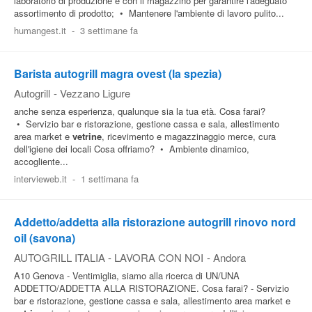
laboratorio di produzione e con il magazzino per garantire l'adeguato
assortimento di prodotto; • Mantenere l'ambiente di lavoro pulito...
humangest.it
-
3 settimane fa
Barista autogrill magra ovest (la spezia)
Autogrill
-
Vezzano Ligure
anche senza esperienza, qualunque sia la tua età. Cosa farai?
• Servizio bar e ristorazione, gestione cassa e sala, allestimento
area market e
vetrine
, ricevimento e magazzinaggio merce, cura
dell'igiene dei locali Cosa offriamo? • Ambiente dinamico,
accogliente...
intervieweb.it
-
1 settimana fa
Addetto/addetta alla ristorazione autogrill rinovo nord
oil (savona)
AUTOGRILL ITALIA - LAVORA CON NOI
-
Andora
A10 Genova - Ventimiglia, siamo alla ricerca di UN/UNA
ADDETTO/ADDETTA ALLA RISTORAZIONE. Cosa farai? - Servizio
bar e ristorazione, gestione cassa e sala, allestimento area market e