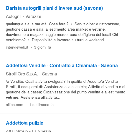
Barista autogrill piani d'invrea sud (savona)
Pubblica
Autogrill
-
Varazze
Offerte
qualunque sia la tua età. Cosa farai? • Servizio bar e ristorazione,
gestione cassa e sala, allestimento area market e
vetrine
,
ricevimento e magazzinaggio merce, cura dell'igiene dei locali Chi
Area
cerchiamo? • Disponibilità a lavorare su turni e weekend...
Aziende
intervieweb.it
-
3 giorni fa
Addetto/a Vendite - Contratto a Chiamata - Savona
Stroili Oro S.p.A.
-
Savona
/a Vendite. Quali attività svolgerai? In qualità di Addetto/a Vendite
Stroili, ti occuperai di: Assistenza alla clientela; Attività di vendita e di
gestione della cassa; Organizzazione del punto vendita e allestimento
vetrine
; Assistenza all'attività...
allibo.com
-
1 settimana fa
Addetto/a pulizie
Attal Group
-
La Spezia