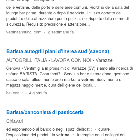
delle
vetrine
, delle porte e delle aree comuni. Riordino della sala del
lounge bar prima, durante o dopo il servizio. Utilizzo corretto dei
prodotti e delle attrezzature per la pulizia, nel rispetto delle norme di
sicurezza. Requisiti: precisione e attenzione...
vetrinaannunci.com
-
2 settimane fa
Barista autogrill piani d'invrea sud (savona)
AUTOGRILL ITALIA - LAVORA CON NOI
-
Varazze
Genova - Ventimiglia in prossimit di Varazze (SV) siamo alla ricerca di
un/una BARISTA. Cosa farai? - Servizio bar e ristorazione, gestione
cassa e sala, allestimento area market e
vetrine
, ricevimento e
magazzinaggio merce, cura dell'igiene dei locali...
bakeca.it
-
4 giorni fa
Barista/banconista di pasticceria
Chiavari
ed esponendolo al banco o negli spazi dedicati; • curare
l'esposizione dei prodotti in
vetrina
; • interagire con i colleghi del