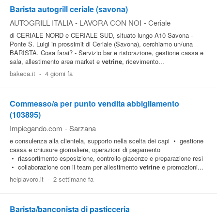
Barista autogrill ceriale (savona)
AUTOGRILL ITALIA - LAVORA CON NOI
-
Ceriale
di CERIALE NORD e CERIALE SUD, situato lungo A10 Savona -
Ponte S. Luigi in prossimit di Ceriale (Savona), cerchiamo un/una
BARISTA. Cosa farai? - Servizio bar e ristorazione, gestione cassa e
sala, allestimento area market e
vetrine
, ricevimento...
bakeca.it
-
4 giorni fa
Commesso/a per punto vendita abbigliamento
(103895)
Impiegando.com
-
Sarzana
e consulenza alla clientela, supporto nella scelta dei capi • gestione
cassa e chiusure giornaliere, operazioni di pagamento
• riassortimento esposizione, controllo giacenze e preparazione resi
• collaborazione con il team per allestimento
vetrine
e promozioni...
helplavoro.it
-
2 settimane fa
Barista/banconista di pasticceria