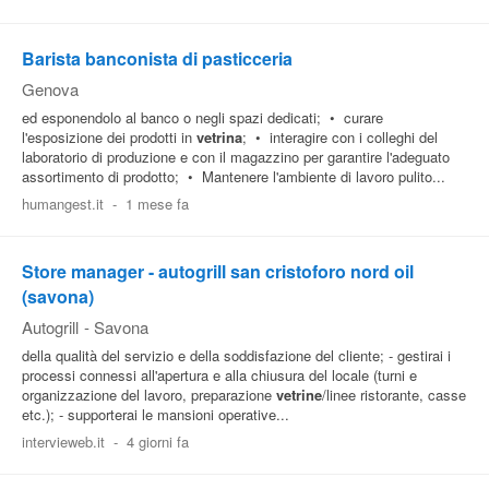
Barista banconista di pasticceria
Genova
ed esponendolo al banco o negli spazi dedicati; • curare
l'esposizione dei prodotti in
vetrina
; • interagire con i colleghi del
laboratorio di produzione e con il magazzino per garantire l'adeguato
assortimento di prodotto; • Mantenere l'ambiente di lavoro pulito...
humangest.it
-
1 mese fa
Store manager - autogrill san cristoforo nord oil
(savona)
Autogrill
-
Savona
della qualità del servizio e della soddisfazione del cliente; - gestirai i
processi connessi all'apertura e alla chiusura del locale (turni e
organizzazione del lavoro, preparazione
vetrine
/linee ristorante, casse
etc.); - supporterai le mansioni operative...
intervieweb.it
-
4 giorni fa