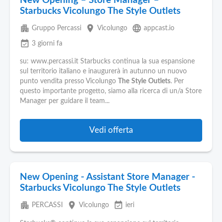
New Opening – Store Manager –
Starbucks Vicolungo The Style Outlets
apartment
place
language
Gruppo Percassi
Vicolungo
appcast.io
event_available
3 giorni fa
su: www.percassi.it Starbucks continua la sua espansione
sul territorio italiano e inaugurerà in autunno un nuovo
punto vendita presso Vicolungo
The
Style
Outlets
. Per
questo importante progetto, siamo alla ricerca di un/a Store
Manager per guidare il team...
Vedi offerta
New Opening - Assistant Store Manager -
Starbucks Vicolungo The Style Outlets
apartment
place
event_available
PERCASSI
Vicolungo
ieri