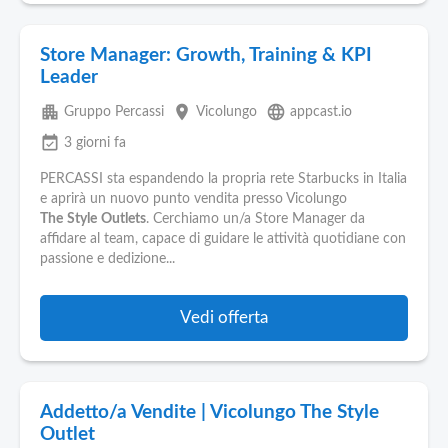
Store Manager: Growth, Training & KPI
Leader
apartment
place
language
Gruppo Percassi
Vicolungo
appcast.io
event_available
3 giorni fa
PERCASSI sta espandendo la propria rete Starbucks in Italia
e aprirà un nuovo punto vendita presso Vicolungo
The
Style
Outlets
. Cerchiamo un/a Store Manager da
affidare al team, capace di guidare le attività quotidiane con
passione e dedizione...
Vedi offerta
Addetto/a Vendite | Vicolungo The Style
Outlet