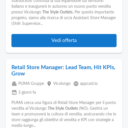
Starbucks® continua la sua espansione sul territorio
italiano e inaugurerà in autunno un nuovo punto vendita
presso Vicolungo
The
Style
Outlets
. Per questo importante
progetto, siamo alla ricerca di un/a Assistant Store Manager
(Shift Supervisor...
Vedi offerta
Retail Store Manager: Lead Team, Hit KPIs,
Grow
apartment
place
language
PUMA Gruppe
Vicolungo
appcast.io
event_available
3 giorni fa
PUMA cerca una figura di Retail Store Manager per il punto
vendita al Vicolungo
The
Style
Outlets
(NO). Gestirà un
team e promuoverà la cultura di vendita, assicurando che lo
store raggiunga gli obiettivi di vendita e KPI con strategie a
medio-lungo...