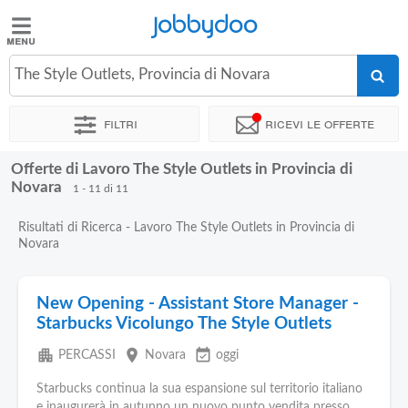
Jobbydoo
Jobbydoo
The Style Outlets, Provincia di Novara
Offerte
di
Filtri
Ricevi le offerte
lavoro
Offerte di Lavoro The Style Outlets in Provincia di
Stipendi
Novara
1 - 11 di 11
Risultati di Ricerca - Lavoro The Style Outlets in Provincia di
Elenco
Novara
professioni
New Opening - Assistant Store Manager -
Blog
Starbucks Vicolungo The Style Outlets
apartment
place
event_available
PERCASSI
Novara
oggi
Starbucks continua la sua espansione sul territorio italiano
e inaugurerà in autunno un nuovo punto vendita presso