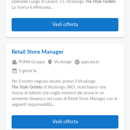
aziendale Luogo di Lavoro: CC Vicolungo
The
Style
Outlets
La ricerca è effettuata...
Vedi offerta
Retail Store Manager
apartment
place
language
PUMA Gruppe
Vicolungo
appcast.io
event_available
3 giorni fa
Per il nostro negozio situato presso il Vicolungo
The
Style
Outlets
di Vicolungo (NO), ricerchiamo una
risorsa di talento che voglia mettersi alla prova in un
ambiente dinamico nel ruolo di Retail Store Manager con le
seguenti responsabilità...
Vedi offerta