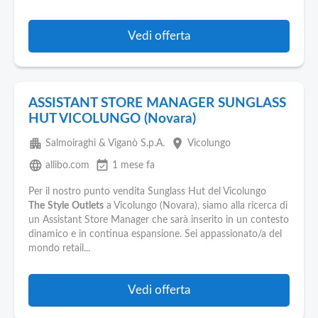
Vedi offerta
ASSISTANT STORE MANAGER SUNGLASS
HUT VICOLUNGO (Novara)
apartment
place
Salmoiraghi & Viganò S.p.A.
Vicolungo
language
event_available
allibo.com
1 mese fa
Per il nostro punto vendita Sunglass Hut del Vicolungo
The
Style
Outlets
a Vicolungo (Novara), siamo alla ricerca di
un Assistant Store Manager che sarà inserito in un contesto
dinamico e in continua espansione. Sei appassionato/a del
mondo retail...
Vedi offerta