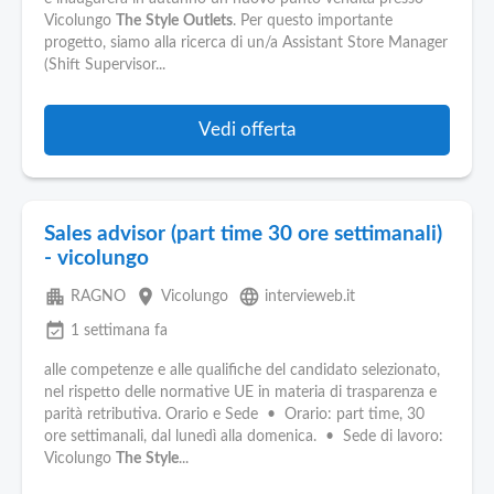
Pubblica
Vicolungo
The
Style
Outlets
. Per questo importante
Offerte
progetto, siamo alla ricerca di un/a Assistant Store Manager
(Shift Supervisor...
Area
Aziende
Vedi offerta
Sales advisor (part time 30 ore settimanali)
- vicolungo
apartment
place
language
RAGNO
Vicolungo
intervieweb.it
event_available
1 settimana fa
alle competenze e alle qualifiche del candidato selezionato,
nel rispetto delle normative UE in materia di trasparenza e
parità retributiva. Orario e Sede • Orario: part time, 30
ore settimanali, dal lunedì alla domenica. • Sede di lavoro:
Vicolungo
The
Style
...