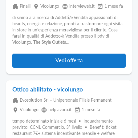
apartment
place
language
event_available
Pinalli
Vicolungo
intervieweb.it
1 mese fa
di siamo alla ricerca di Addetti/e Vendita appassionati di
beauty, energia e relazione, pronti a trasformare ogni visita
in store in un’esperienza meravigliosa per il cliente. Cosa
farai In qualità di Addetto/a Vendita presso il pdv di
Vicolungo,
The
Style
Outlets
...
Vedi offerta
Ottico abilitato - vicolungo
apartment
Evosolution Srl – Unipersonale Filiale Permanent
place
language
event_available
Vicolungo
helplavoro.it
1 mese fa
tempo determinato iniziale 6 mesi • Inquadramento
previsto: CCNL Commercio, 3° livello • Benefit: ticket
restaurant 7€+ sistema incentivante mensile + welfare