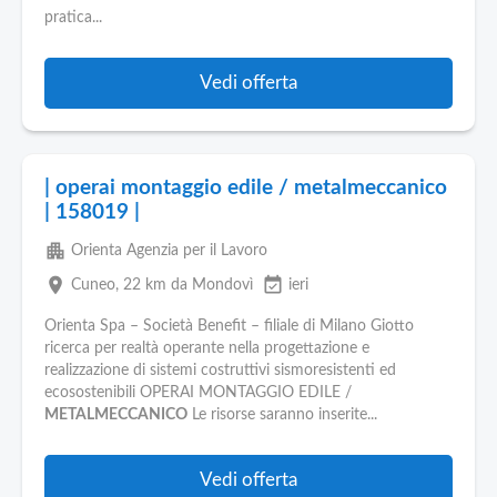
Pubblica
pratica...
Offerte
Vedi offerta
Area
Aziende
| operai montaggio edile / metalmeccanico
| 158019 |
apartment
Orienta Agenzia per il Lavoro
place
event_available
Cuneo
, 22 km da Mondovì
ieri
Orienta Spa – Società Benefit – filiale di Milano Giotto
ricerca per realtà operante nella progettazione e
realizzazione di sistemi costruttivi sismoresistenti ed
ecosostenibili OPERAI MONTAGGIO EDILE /
METALMECCANICO
Le risorse saranno inserite...
Vedi offerta