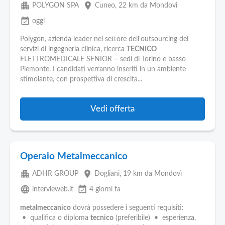
apartment
place
POLYGON SPA
Cuneo
, 22 km da Mondovì
event_available
oggi
Polygon, azienda leader nel settore dell'outsourcing dei
servizi di ingegneria clinica, ricerca
TECNICO
ELETTROMEDICALE SENIOR – sedi di Torino e basso
Piemonte. I candidati verranno inseriti in un ambiente
stimolante, con prospettiva di crescita...
Vedi offerta
Operaio Metalmeccanico
apartment
place
ADHR GROUP
Dogliani
, 19 km da Mondovì
language
event_available
intervieweb.it
4 giorni fa
metalmeccanico
dovrà possedere i seguenti requisiti:
• qualifica o diploma
tecnico
(preferibile) • esperienza,