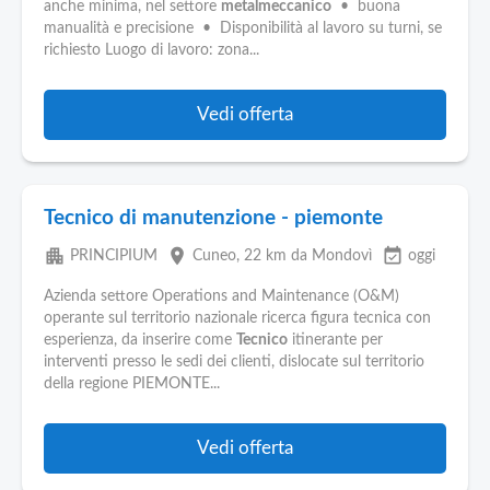
anche minima, nel settore
metalmeccanico
• buona
manualità e precisione • Disponibilità al lavoro su turni, se
richiesto Luogo di lavoro: zona...
Vedi offerta
Tecnico di manutenzione - piemonte
apartment
place
event_available
PRINCIPIUM
Cuneo
, 22 km da Mondovì
oggi
Azienda settore Operations and Maintenance (O&M)
operante sul territorio nazionale ricerca figura tecnica con
esperienza, da inserire come
Tecnico
itinerante per
interventi presso le sedi dei clienti, dislocate sul territorio
della regione PIEMONTE...
Vedi offerta