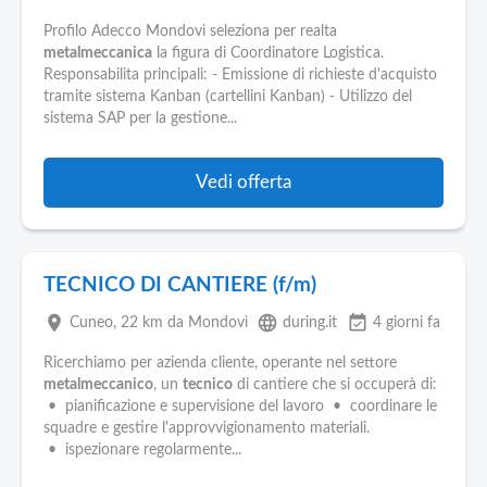
Profilo Adecco Mondovi seleziona per realta
metalmeccanica
la figura di Coordinatore Logistica.
Responsabilita principali: - Emissione di richieste d'acquisto
tramite sistema Kanban (cartellini Kanban) - Utilizzo del
sistema SAP per la gestione...
Vedi offerta
TECNICO DI CANTIERE (f/m)
place
language
event_available
Cuneo
, 22 km da Mondovì
during.it
4 giorni fa
Ricerchiamo per azienda cliente, operante nel settore
metalmeccanico
, un
tecnico
di cantiere che si occuperà di:
• pianificazione e supervisione del lavoro • coordinare le
squadre e gestire l'approvvigionamento materiali.
• ispezionare regolarmente...