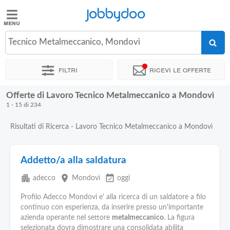
Jobbydoo
Jobbydoo
Tecnico Metalmeccanico, Mondovì
Offerte
di
Filtri
Ricevi le offerte
lavoro
Offerte di Lavoro Tecnico Metalmeccanico a Mondovì
Stipendi
1 - 15 di 234
Risultati di Ricerca - Lavoro Tecnico Metalmeccanico a Mondovì
Elenco
professioni
Addetto/a alla saldatura
Blog
apartment
place
event_available
adecco
Mondovì
oggi
Profilo Adecco Mondovi e' alla ricerca di un saldatore a filo
continuo con esperienza, da inserire presso un'importante
azienda operante nel settore
metalmeccanico
. La figura
selezionata dovra dimostrare una consolidata abilita