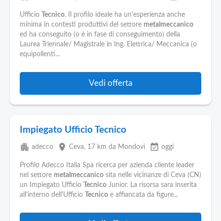
Ufficio
Tecnico
. Il profilo ideale ha un'esperienza anche
minima in contesti produttivi del settore
metalmeccanico
ed ha conseguito (o è in fase di conseguimento) della
Laurea Triennale/ Magistrale in Ing. Elettrica/ Meccanica (o
equipollenti...
Vedi offerta
Impiegato Ufficio Tecnico
apartment
place
event_available
adecco
Ceva
, 17 km da Mondovì
oggi
Profilo Adecco Italia Spa ricerca per azienda cliente leader
nel settore
metalmeccanico
sita nelle vicinanze di Ceva (CN)
un Impiegato Ufficio
Tecnico
Junior. La risorsa sara inserita
all'interno dell'Ufficio
Tecnico
e affiancata da figure...