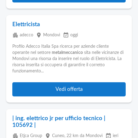
Elettricista
apartment
place
event_available
adecco
Mondovì
oggi
Profilo Adecco Italia Spa ricerca per aziende cliente
operante nel settore
metalmeccanico
sita nelle vicinanze di
Mondovi una risorsa da inserire nel ruolo di Elettricista. La
risorsa inserita si occupera di garantire il corretto
funzionamento...
Vedi offerta
| ing. elettrico jr per ufficio tecnico |
105692 |
apartment
place
event_available
Etjca Group
Cuneo
, 22 km da Mondovì
ieri