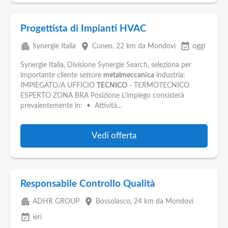
Progettista di Impianti HVAC
apartment
place
event_available
Synergie Italia
Cuneo
, 22 km da Mondovì
oggi
Synergie Italia, Divisione Synergie Search, seleziona per
importante cliente settore
metalmeccanica
industria:
IMPIEGATO/A UFFICIO
TECNICO
- TERMOTECNICO
ESPERTO ZONA BRA Posizione L’impiego consisterà
prevalentemente in: • Attività...
Vedi offerta
Responsabile Controllo Qualità
apartment
place
ADHR GROUP
Bossolasco
, 24 km da Mondovì
event_available
ieri