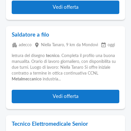
Vedi offerta
Saldatore a filo
apartment
place
event_available
adecco
Niella Tanaro
, 9 km da Mondovì
oggi
lettura del disegno
tecnico
. Completa il profilo una buona
manualita. Orario di lavoro giornaliero, con disponibilita su
due turni. Luogo di lavoro: Niella Tanaro Si offre iniziale
contratto a termine in ottica continuativa CCNL
Metalmeccanico
industria...
Vedi offerta
Tecnico Elettromedicale Senior