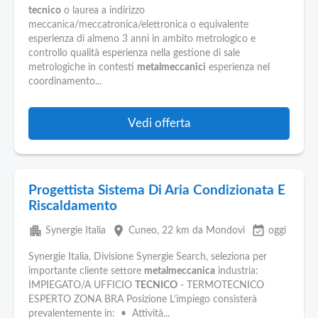
tecnico
o laurea a indirizzo
meccanica/meccatronica/elettronica o equivalente
esperienza di almeno 3 anni in ambito metrologico e
controllo qualità esperienza nella gestione di sale
metrologiche in contesti
metalmeccanici
esperienza nel
coordinamento...
Vedi offerta
Progettista Sistema Di Aria Condizionata E
Riscaldamento
apartment
place
event_available
Synergie Italia
Cuneo
, 22 km da Mondovì
oggi
Synergie Italia, Divisione Synergie Search, seleziona per
importante cliente settore
metalmeccanica
industria:
IMPIEGATO/A UFFICIO
TECNICO
- TERMOTECNICO
ESPERTO ZONA BRA Posizione L’impiego consisterà
prevalentemente in: • Attività...