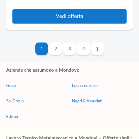
Vedi offerta
1
2
3
4
Aziende che assumono a Mondovì:
Gessi
Leonardo S.p.a
Sol Group
Negri & Associati
Edison
Lavoro Tecnico Metalmeccanico a Mondovì – Offerte simili: