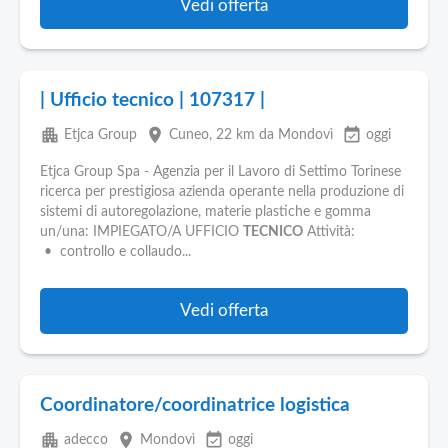
Vedi offerta
| Ufficio tecnico | 107317 |
apartment
place
event_available
Etjca Group
Cuneo
, 22 km da Mondovì
oggi
Etjca Group Spa - Agenzia per il Lavoro di Settimo Torinese
ricerca per prestigiosa azienda operante nella produzione di
sistemi di autoregolazione, materie plastiche e gomma
un/una: IMPIEGATO/A UFFICIO
TECNICO
Attività:
• controllo e collaudo...
Vedi offerta
Coordinatore/coordinatrice logistica
apartment
place
event_available
adecco
Mondovì
oggi