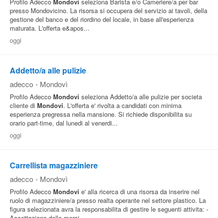
Profilo Adecco
Mondovi
seleziona Barista e/o Cameriere/a per bar
presso Mondovicino. La risorsa si occupera del servizio ai tavoli, della
gestione del banco e del riordino del locale, in base all'esperienza
maturata. L'offerta e&apos...
oggi
Addetto/a alle pulizie
adecco
-
Mondovì
Profilo Adecco
Mondovi
seleziona Addetto/a alle pulizie per societa
cliente di
Mondovi
. L'offerta e' rivolta a candidati con minima
esperienza pregressa nella mansione. Si richiede disponibilita su
orario part-time, dal lunedi al venerdi...
oggi
Carrellista magazziniere
adecco
-
Mondovì
Profilo Adecco
Mondovi
e' alla ricerca di una risorsa da inserire nel
ruolo di magazziniere/a presso realta operante nel settore plastico. La
figura selezionata avra la responsabilita di gestire le seguenti attivita: -
Accettazione delle merci...