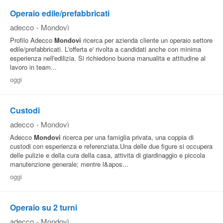
Operaio edile/prefabbricati
Pubblica
adecco
-
Mondovì
Offerte
Profilo Adecco
Mondovi
ricerca per azienda cliente un operaio settore
edile/prefabbricati. L'offerta e' rivolta a candidati anche con minima
esperienza nell'edilizia. Si richiedono buona manualita e attitudine al
Area
lavoro in team...
Aziende
oggi
Custodi
adecco
-
Mondovì
Adecco
Mondovi
ricerca per una famiglia privata, una coppia di
custodi con esperienza e referenziata.Una delle due figure si occupera
delle pulizie e della cura della casa, attivita di giardinaggio e piccola
manutenzione generale; mentre l&apos...
oggi
Operaio su 2 turni
adecco
-
Mondovì