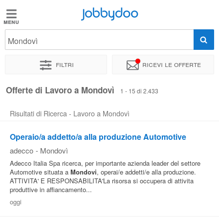
Jobbydoo
Jobbydoo
Mondovì
Offerte
di
Filtri
Ricevi le offerte
lavoro
Offerte di Lavoro a Mondovì
1 - 15 di 2.433
Stipendi
Risultati di Ricerca - Lavoro a Mondovì
Elenco
Operaio/a addetto/a alla produzione Automotive
professioni
adecco
-
Mondovì
Adecco Italia Spa ricerca, per importante azienda leader del settore
Automotive situata a
Mondovi
, operai/e addetti/e alla produzione.
Blog
ATTIVITA' E RESPONSABILITA'La risorsa si occupera di attivita
produttive in affiancamento...
oggi