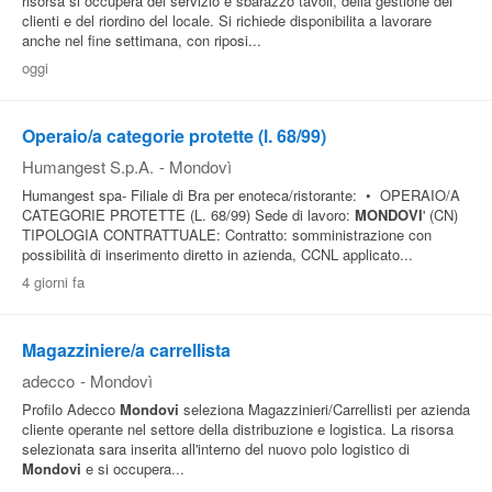
risorsa si occupera del servizio e sbarazzo tavoli, della gestione dei
clienti e del riordino del locale. Si richiede disponibilita a lavorare
anche nel fine settimana, con riposi...
oggi
Operaio/a categorie protette (l. 68/99)
Humangest S.p.A.
-
Mondovì
Humangest spa- Filiale di Bra per enoteca/ristorante: • OPERAIO/A
CATEGORIE PROTETTE (L. 68/99) Sede di lavoro:
MONDOVI
' (CN)
TIPOLOGIA CONTRATTUALE: Contratto: somministrazione con
possibilità di inserimento diretto in azienda, CCNL applicato...
4 giorni fa
Magazziniere/a carrellista
adecco
-
Mondovì
Profilo Adecco
Mondovi
seleziona Magazzinieri/Carrellisti per azienda
cliente operante nel settore della distribuzione e logistica. La risorsa
selezionata sara inserita all'interno del nuovo polo logistico di
Mondovi
e si occupera...