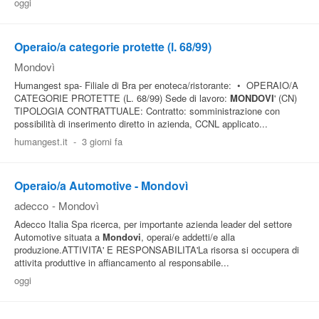
oggi
Operaio/a categorie protette (l. 68/99)
Mondovì
Humangest spa- Filiale di Bra per enoteca/ristorante: • OPERAIO/A
CATEGORIE PROTETTE (L. 68/99) Sede di lavoro:
MONDOVI
' (CN)
TIPOLOGIA CONTRATTUALE: Contratto: somministrazione con
possibilità di inserimento diretto in azienda, CCNL applicato...
humangest.it
-
3 giorni fa
Operaio/a Automotive - Mondovì
adecco
-
Mondovì
Adecco Italia Spa ricerca, per importante azienda leader del settore
Automotive situata a
Mondovi
, operai/e addetti/e alla
produzione.ATTIVITA' E RESPONSABILITA'La risorsa si occupera di
attivita produttive in affiancamento al responsabile...
oggi