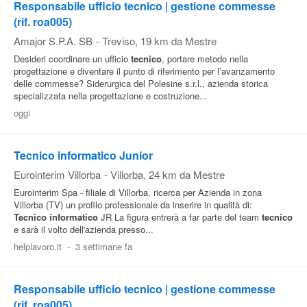
Responsabile ufficio tecnico | gestione commesse
(rif. roa005)
Amajor S.P.A. SB
-
Treviso
, 19 km da Mestre
Desideri coordinare un ufficio
tecnico
, portare metodo nella
progettazione e diventare il punto di riferimento per l’avanzamento
delle commesse? Siderurgica del Polesine s.r.l., azienda storica
specializzata nella progettazione e costruzione...
oggi
Tecnico informatico Junior
Eurointerim Villorba
-
Villorba
, 24 km da Mestre
Eurointerim Spa - filiale di Villorba, ricerca per Azienda in zona
Villorba (TV) un profilo professionale da inserire in qualità di:
Tecnico
informatico
JR La figura entrerà a far parte del team
tecnico
e sarà il volto dell'azienda presso...
helplavoro.it
-
3 settimane fa
Responsabile ufficio tecnico | gestione commesse
(rif. roa005)