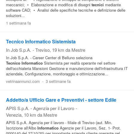
meccanici; • Elaborazione e modifica di disegni
tecnici
mediante
software CAD; • Analisi delle specifiche tecniche e definizione delle
soluzioni...
1 settimana fa
Tecnico Informatico Sistemista
In Job S.p.A.
-
Treviso
, 19 km da Mestre
In Job S.p.A. - Career Center di Belluno seleziona
Tecnico
Informatico
Sistemista per realtà operante nel settore
dell'occhialeria Mansioni Gestione e manutenzione dell'infrastruttura IT
aziendale, Configurazione, monitoraggio e ottimizzazione...
vetrinaannunci.com
-
3 settimane fa
Addetto/a Ufficio Gare e Preventivi - settore Edile
APIS S.p.A. - Agenzia per il Lavoro
-
Venezia
, 10 km da Mestre
APIS S.p.A. Agenzia per il lavoro - filiale di Treviso (aut. Min.
Iscrizione all'Albo
Informatico
Agenzie per il Lavoro, Sez. 1- Prot.
0000140 del 27/10/20) per importante azienda cliente operante nel