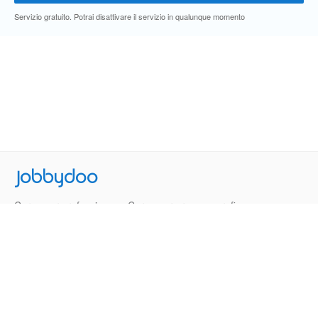
Servizio gratuito. Potrai disattivare il servizio in qualunque momento
Jobbydoo
Cerca per professione
Cerca per area geografica
Cerca per azienda
Termini e Condizioni
Privacy
Contatti
© 2013-2026 Jobbydoo - P.IVA IT02531310346