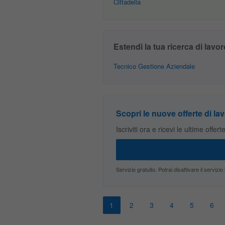
Cittadella
Estendi la tua ricerca di lavor
Tecnico Gestione Aziendale
Scopri le nuove offerte di lav
Iscriviti ora e ricevi le ultime offer
Servizio gratuito. Potrai disattivare il servi
1
2
3
4
5
6