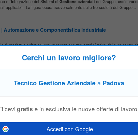
uo e l'integrazione dei Sistemi di
Gestione
aziendali
del Gruppo, assicurando
tuali applicabili. La figura opera trasversalmente sulle tre società del Gruppo...
| Automazione e Componentistica Industriale
 di prodotti e soluzioni per l'automazione industrialeAnalisi delle esigenze de
borazione e
gestione
di offerte commercialiNegoziazione e
gestione
...
Cerchi un lavoro migliore?
ti di Depurazione e Trattamento Acque
dova
Tecnico Gestione Aziendale
a
Padova
traordinaria di impianti di depurazione e trattamento acque • Interventi
tecn
, Emilia-Romagna e Veneto) • Diagnosi guasti e risoluzione problematiche...
Ricevi
e in esclusiva le nuove offerte di lavoro
gratis
gie rinnovabili
Accedi con Google
cnico
Commerciale per il territorio del Veneto che risponderà direttamente al D
• Analisi del mercato e individuazione delle opportunità • Visite presso i clien