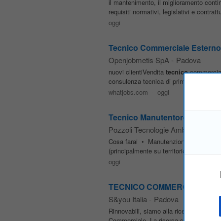
il mantenimento, il miglioramento contin
requisiti normativi, legislativi e contrat
oggi
Tecnico Commerciale Esterno 
Openjobmetis SpA
-
Padova
nuovi clientiVendita
tecnico
-commerciale
consulenza tecnica di primo livelloEla
whatjobs.com
-
oggi
Tecnico Manutentore – Impian
Pozzoli Tecnologie Ambientali
-
Pa
Cosa farai • Manutenzione ordinaria e s
(principalmente su territorio Lombardia
oggi
TECNICO COMMERCIALE - ener
S&you Italia
-
Padova
Rinnovabili, siamo alla ricerca di un
Te
Commerciale. La risorsa si occuperà di: 