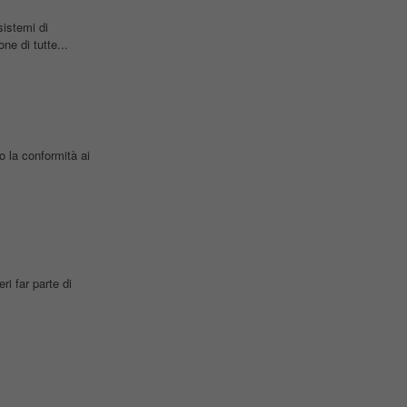
istemi di
ne di tutte...
 la conformità ai
ri far parte di