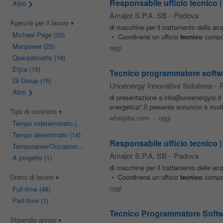
Responsabile ufficio tecnico |
Altro
Amajor S.P.A. SB
-
Padova
Agenzie per il lavoro
di macchine per il trattamento delle acq
Michael Page
(33)
• Coordinerai un ufficio
tecnico
compost
Manpower
(25)
oggi
Openjobmetis
(18)
Etjca
(15)
Tecnico programmatore softwa
Gi Group
(15)
Unoenergy Innovative Solutions
-
Altro
di presentazione a info@unoenergyis.it 
energetica".Il presente annuncio è rivolt
Tipo di contratto
whatjobs.com
-
oggi
Tempo indeterminato
(26)
Tempo determinato
(14)
Responsabile ufficio tecnico |
Temporaneo/Occasionale
(3)
Amajor S.P.A. SB
-
Padova
A progetto
(1)
di macchine per il trattamento delle acq
Orario di lavoro
• Coordinerai un ufficio
tecnico
compost
oggi
Full-time
(48)
Part-time
(1)
Tecnico Programmatore Softwa
Stipendio annuo