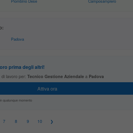
Piombino Dese
Camposampiero
o:
Padova
oro prima degli altri!
te di lavoro per:
Tecnico Gestione Aziendale
a
Padova
zio in qualunque momento
7
8
9
10