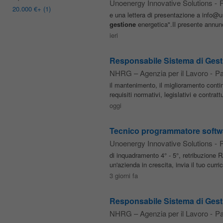
Unoenergy Innovative Solutions
-
20.000 €
+ (1)
e una lettera di presentazione a info@un
gestione
energetica".Il presente annunci
ieri
Responsabile Sistema di Gesti
NHRG – Agenzia per il Lavoro
-
P
il mantenimento, il miglioramento contin
requisiti normativi, legislativi e contrat
oggi
Tecnico programmatore softwa
Unoenergy Innovative Solutions
-
di inquadramento 4° - 5°, retribuzione
un'azienda in crescita, invia il tuo curr
3 giorni fa
Responsabile Sistema di Gesti
NHRG – Agenzia per il Lavoro
-
P