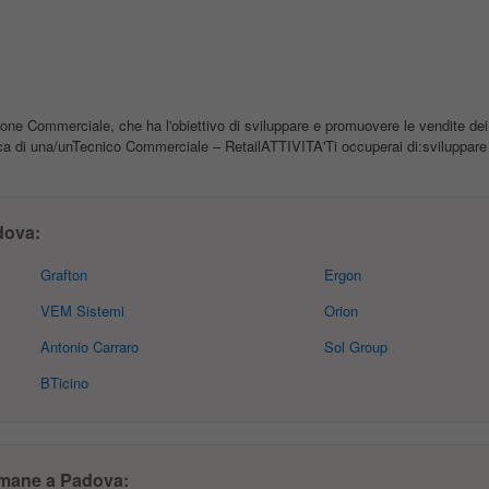
 Commerciale, che ha l'obiettivo di sviluppare e promuovere le vendite dei 
ca di una/unTecnico Commerciale – RetailATTIVITA'Ti occuperai di:sviluppare i
dova:
Grafton
Ergon
VEM Sistemi
Orion
Antonio Carraro
Sol Group
BTicino
Umane a Padova: