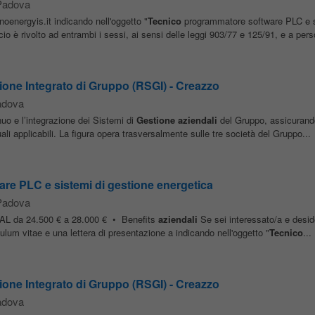
Padova
oenergyis.it indicando nell'oggetto "
Tecnico
programmatore software PLC e s
o è rivolto ad entrambi i sessi, ai sensi delle leggi 903/77 e 125/91, e a perso
one Integrato di Gruppo (RSGI) - Creazzo
adova
uo e l’integrazione dei Sistemi di
Gestione
aziendali
del Gruppo, assicurando
tuali applicabili. La figura opera trasversalmente sulle tre società del Gruppo...
re PLC e sistemi di gestione energetica
Padova
 RAL da 24.500 € a 28.000 € • Benefits
aziendali
Se sei interessato/a e deside
iculum vitae e una lettera di presentazione a indicando nell'oggetto "
Tecnico
...
one Integrato di Gruppo (RSGI) - Creazzo
adova