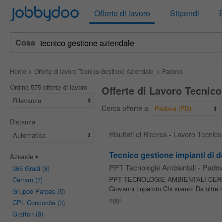
Jobbydoo
Offerte di lavoro
Stipendi
Cosa
Home
Offerte di lavoro Tecnico Gestione Aziendale
Padova
Ordina 575 offerte di lavoro
Offerte di Lavoro Tecnic
Rilevanza
Cerca offerte a
Padova (PD)
Distanza
Risultati di Ricerca - Lavoro Tecni
Automatica
Tecnico gestione impianti di 
Aziende
PPT Tecnologie Ambientali
-
Pado
365 Gradi
(8)
PPT TECNOLOGIE AMBIENTALI CE
Carraro
(7)
Giovanni Lupatoto Chi siamo: Da oltre 4
Gruppo Parpas
(5)
oggi
CPL Concordia
(3)
Grafton
(3)