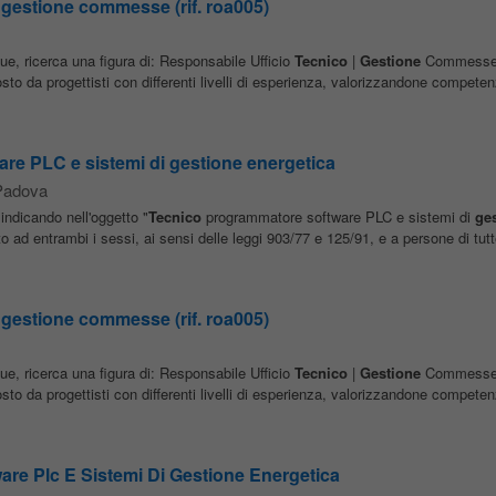
 gestione commesse (rif. roa005)
ue, ricerca una figura di: Responsabile Ufficio
Tecnico
|
Gestione
Commesse C
o da progettisti con differenti livelli di esperienza, valorizzandone competen
re PLC e sistemi di gestione energetica
Padova
indicando nell'oggetto "
Tecnico
programmatore software PLC e sistemi di
ge
o ad entrambi i sessi, ai sensi delle leggi 903/77 e 125/91, e a persone di tutte
 gestione commesse (rif. roa005)
ue, ricerca una figura di: Responsabile Ufficio
Tecnico
|
Gestione
Commesse C
o da progettisti con differenti livelli di esperienza, valorizzandone competen
re Plc E Sistemi Di Gestione Energetica