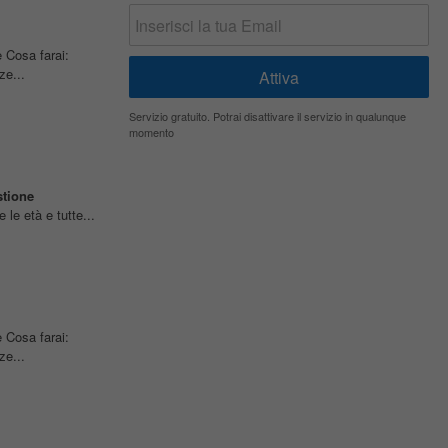
osa farai:
ze...
Servizio gratuito. Potrai disattivare il servizio in qualunque
momento
stione
 le età e tutte...
osa farai:
ze...