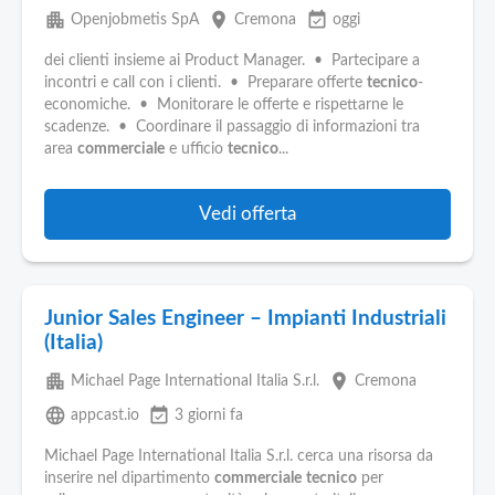
apartment
place
event_available
Openjobmetis SpA
Cremona
oggi
dei clienti insieme ai Product Manager. • Partecipare a
incontri e call con i clienti. • Preparare offerte
tecnico
-
economiche. • Monitorare le offerte e rispettarne le
scadenze. • Coordinare il passaggio di informazioni tra
area
commerciale
e ufficio
tecnico
...
Vedi offerta
Junior Sales Engineer – Impianti Industriali
(Italia)
apartment
place
Michael Page International Italia S.r.l.
Cremona
language
event_available
appcast.io
3 giorni fa
Michael Page International Italia S.r.l. cerca una risorsa da
inserire nel dipartimento
commerciale
tecnico
per