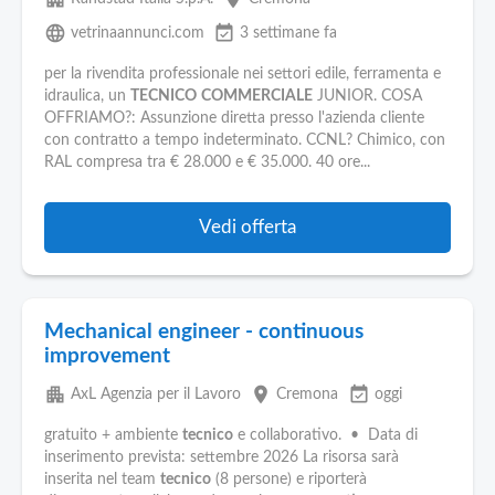
language
event_available
vetrinaannunci.com
3 settimane fa
per la rivendita professionale nei settori edile, ferramenta e
idraulica, un
TECNICO
COMMERCIALE
JUNIOR. COSA
OFFRIAMO?: Assunzione diretta presso l'azienda cliente
con contratto a tempo indeterminato. CCNL? Chimico, con
RAL compresa tra € 28.000 e € 35.000. 40 ore...
Vedi offerta
Mechanical engineer - continuous
improvement
apartment
place
event_available
AxL Agenzia per il Lavoro
Cremona
oggi
gratuito + ambiente
tecnico
e collaborativo. • Data di
inserimento prevista: settembre 2026 La risorsa sarà
inserita nel team
tecnico
(8 persone) e riporterà