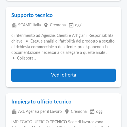
Supporto tecnico
apartment
place
event_available
SCAME Italia
Cremona
oggi
di riferimento ad Agenzie, Clienti e Artigiani. Responsabilità
chiave: • Esegue analisi di fattibilità del prodotto a seguito
di richiesta
commerciale
o del cliente, predisponendo la
documentazione necessaria da allegare a queste analisi.
• Collabora...
Vedi offerta
Impiegato ufficio tecnico
apartment
place
event_available
AxL Agenzia per il Lavoro
Cremona
oggi
IMPIEGATO UFFICIO
TECNICO
Sede di lavoro: zona