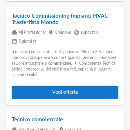
Tecnico Commissioning Impianti HVAC
Trasfertista Mondo
apartment
place
language
Ali Professional
Cremona
appcast.io
event_available
5 giorni fa
o qualifica equivalente. • Esperienza: Minimo 3-5 anni di
comprovata esperienza come frigorista, preferibilmente nel
settore industriale o
commerciale
. • Competenza Tecnica:
Solide conoscenze dei cicli frigoriferi, capacità di leggere
schemi
tecnici
...
Vedi offerta
Tecnico commerciale
apartment
place
Randstad Italia S.p.A.
Cremona