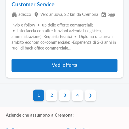
Customer Service
apartment
place
event_available
adecco
Verolanuova
, 22 km da Cremona
oggi
invio e follow • up delle offerte
commerciali
;
• Interfaccia con altre funzioni aziendali (logistica,
amministrazione). Requisiti
tecnici
• Diploma o Laurea in
ambito economico/
commerciale
; -Esperienza di 2-3 anni in
ruoli di back office
commerciale
...
Vedi offerta
1
2
3
4
Aziende che assumono a Cremona: