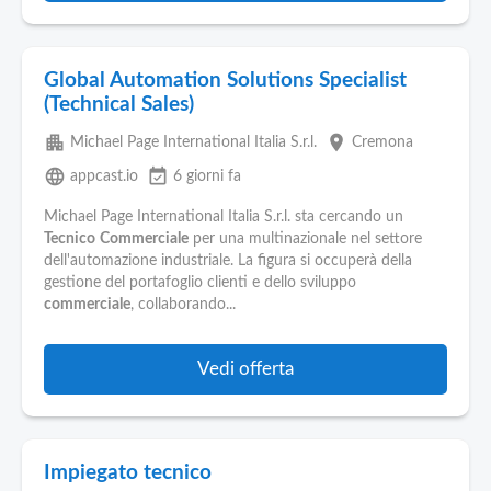
Global Automation Solutions Specialist
(Technical Sales)
apartment
place
Michael Page International Italia S.r.l.
Cremona
language
event_available
appcast.io
6 giorni fa
Michael Page International Italia S.r.l. sta cercando un
Tecnico
Commerciale
per una multinazionale nel settore
dell'automazione industriale. La figura si occuperà della
gestione del portafoglio clienti e dello sviluppo
commerciale
, collaborando...
Vedi offerta
Impiegato tecnico