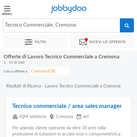
Jobbydoo
Jobbydoo
Tecnico Commerciale, Cremona
Offerte
di
Filtri
Ricevi le offerte
lavoro
Offerte di Lavoro Tecnico Commerciale a Cremona
Stipendi
1 - 15 di 160
Cerca offerte a
Elenco
professioni
Risultati di Ricerca - Lavoro Tecnico Commerciale a Cremona
Blog
Tecnico commerciale / area sales manager
apartment
place
event_available
IQM selezione
Cremona
ieri
Per azienda cliente operante da oltre 30 anni nella
produzione di tubazioni in acciaio inox e componentistica