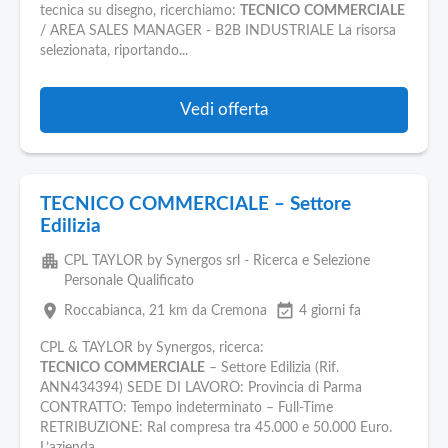
Pubblica
tecnica su disegno, ricerchiamo:
TECNICO
COMMERCIALE
Offerte
/ AREA SALES MANAGER - B2B INDUSTRIALE La risorsa
selezionata, riportando...
Area
Aziende
Vedi offerta
TECNICO COMMERCIALE – Settore
Edilizia
apartment
CPL TAYLOR by Synergos srl - Ricerca e Selezione
Personale Qualificato
place
event_available
Roccabianca
, 21 km da Cremona
4 giorni fa
CPL & TAYLOR by Synergos, ricerca:
TECNICO
COMMERCIALE
– Settore Edilizia (Rif.
ANN434394) SEDE DI LAVORO: Provincia di Parma
CONTRATTO: Tempo indeterminato – Full-Time
RETRIBUZIONE: Ral compresa tra 45.000 e 50.000 Euro.