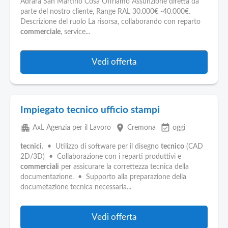
Adrara San Martino Cosa Offriamo Assunzione diretta da
parte del nostro cliente, Range RAL 30.000€ -40.000€.
Descrizione del ruolo La risorsa, collaborando con reparto
commerciale
, service...
Vedi offerta
Impiegato tecnico ufficio stampi
apartment
place
event_available
AxL Agenzia per il Lavoro
Cremona
oggi
tecnici
. • Utilizzo di software per il disegno
tecnico
(CAD
2D/3D) • Collaborazione con i reparti produttivi e
commerciali
per assicurare la correttezza tecnica della
documentazione. • Supporto alla preparazione della
documetazione tecnica necessaria...
Vedi offerta