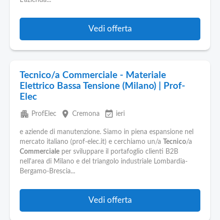
L’azienda...
Vedi offerta
Tecnico/a Commerciale - Materiale
Elettrico Bassa Tensione (Milano) | Prof-
Elec
apartment
place
event_available
ProfElec
Cremona
ieri
e aziende di manutenzione. Siamo in piena espansione nel
mercato italiano (prof-elec.it) e cerchiamo un/a
Tecnico
/a
Commerciale
per sviluppare il portafoglio clienti B2B
nell'area di Milano e del triangolo industriale Lombardia-
Bergamo-Brescia...
Vedi offerta