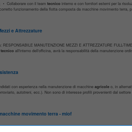
e; • Collaborare con il team
tecnico
interno e con fornitori esterni per la risolu
 corretto funzionamento della flotta composta da macchine movimento terra, pi
zzi e Attrezzature
 un/una: RESPONSABILE MANUTENZIONE MEZZI E ATTREZZATURE FULL-TIME M
m
tecnico
all'interno dell'officina, avrà la responsabilità della manutenzione ordin
sistenza
candidati con esperienza nella manutenzione di macchine
agricole
o, in alternat
oviario, autotreni, ecc.). Non sono di interesse profili provenienti dal settore
 macchine movimento terra - miof
CCHINE MOVIMENTO TERRA Zona di lavoro: Carugate Se hai passione pe