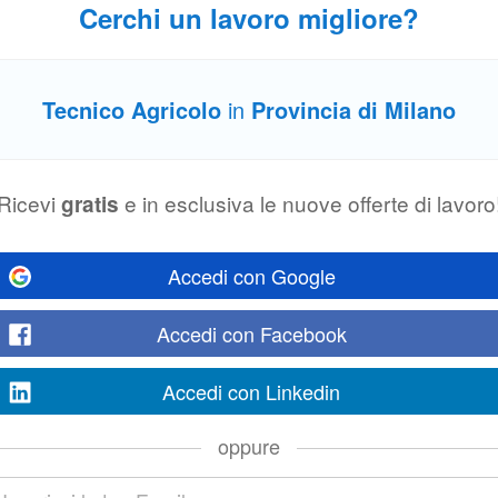
e, questa è l’opportunità giusta per te. Per realtà strutturata del settore mov
Cerchi un lavoro migliore?
Tecnico Agricolo
in
Provincia di Milano
realtà di riferimento nel settore agribusiness, un
Tecnico
Assistenza Macchin
so progetto di sviluppo sul territorio di Corbetta (MI). La risorsa entrerà...
Ricevi
e in esclusiva le nuove offerte di lavoro
gratis
ggio e assemblaggio
Accedi con Google
izzare gli strumenti da banco? Hai conoscenze meccaniche ed elettriche? Allo
 azienda cliente di Buccinasco che si occupa di motori industriali ed
agricoli
Accedi con Facebook
Accedi con Linkedin
 agricole)
oppure
nte azienda operante nel settore della fornitura di macchine
agricole
, servizi
t
una figura di Service Engineer Senior – Assistenza e Manutenzione Macchine