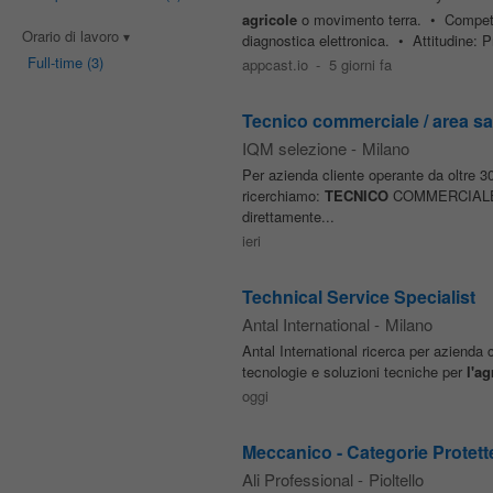
agricole
o movimento terra. • Competen
Orario di lavoro
diagnostica elettronica. • Attitudine: Pr
Full-time
(3)
appcast.io
-
5 giorni fa
Tecnico commerciale / area s
IQM selezione
-
Milano
Per azienda cliente operante da oltre 3
ricerchiamo:
TECNICO
COMMERCIALE /
direttamente...
ieri
Technical Service Specialist
Antal International
-
Milano
Antal International ricerca per azienda 
tecnologie e soluzioni tecniche per
l'ag
oggi
Meccanico - Categorie Protette
Ali Professional
-
Pioltello