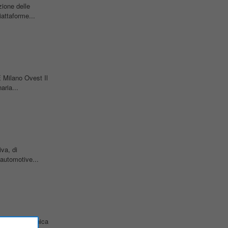
zione delle
attaforme...
ilano Ovest Il
aria...
iva, di
 automotive...
r la meccanica