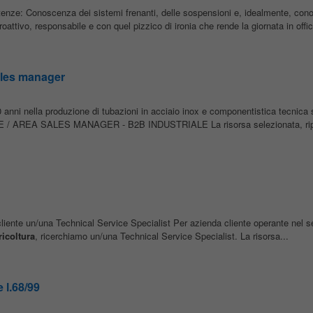
ze: Conoscenza dei sistemi frenanti, delle sospensioni e, idealmente, con
oattivo, responsabile e con quel pizzico di ironia che rende la giornata in offic
ales manager
0 anni nella produzione di tubazioni in acciaio inox e componentistica tecnica
 AREA SALES MANAGER - B2B INDUSTRIALE La risorsa selezionata, rip
cliente un/una Technical Service Specialist Per azienda cliente operante nel se
ricoltura
, ricerchiamo un/una Technical Service Specialist. La risorsa...
 l.68/99