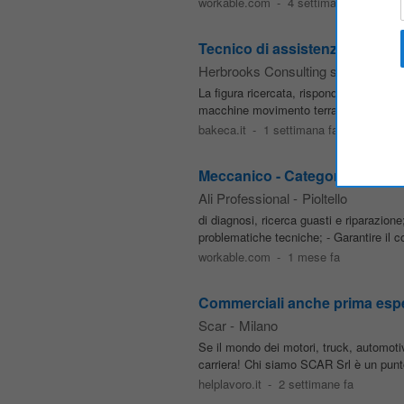
workable.com
-
4 settimane fa
Tecnico di assistenza - macch
Herbrooks Consulting s.r.l.
-
Milan
La figura ricercata, rispondendo al res
macchine movimento terra, sia internamen
bakeca.it
-
1 settimana fa
Meccanico - Categorie Protette
Ali Professional
-
Pioltello
di diagnosi, ricerca guasti e riparazion
problematiche tecniche; - Garantire il 
workable.com
-
1 mese fa
Commerciali anche prima espe
Scar
-
Milano
Se il mondo dei motori, truck, automot
carriera! Chi siamo SCAR Srl è un punto 
helplavoro.it
-
2 settimane fa