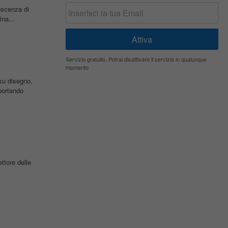
oscenza di
ina...
Servizio gratuito. Potrai disattivare il servizio in qualunque
momento
 su disegno,
ortando
ttore delle