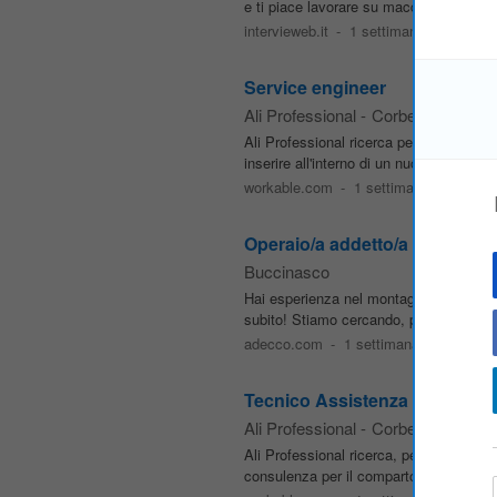
e ti piace lavorare su macchine compless
intervieweb.it
-
1 settimana fa
Service engineer
Ali Professional
-
Corbetta
Ali Professional ricerca per una solida 
inserire all'interno di un nuovo e ambizio
workable.com
-
1 settimana fa
Operaio/a addetto/a al monta
Buccinasco
Hai esperienza nel montaggio? Sai util
subito! Stiamo cercando, per una nostra
adecco.com
-
1 settimana fa
Tecnico Assistenza (macchine
Ali Professional
-
Corbetta
Ali Professional ricerca, per un'importa
consulenza per il comparto
agricolo
, 