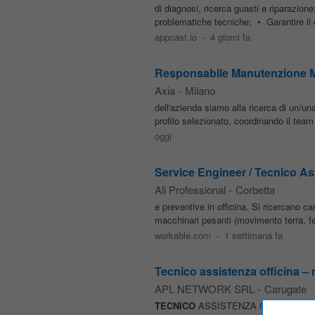
di diagnosi, ricerca guasti e riparazion
problematiche tecniche; • Garantire il
appcast.io
-
4 giorni fa
Responsabile Manutenzione Me
Axia
-
Milano
dell'azienda siamo alla ricerca di
profilo selezionato, coordinando il tea
oggi
Service Engineer / Tecnico As
Ali Professional
-
Corbetta
e preventive in officina. Si ricercano 
macchinari pesanti (movimento terra, ferr
workable.com
-
1 settimana fa
Tecnico assistenza officina –
APL NETWORK SRL
-
Carugate
TECNICO
ASSISTENZA OFFICINA – MA