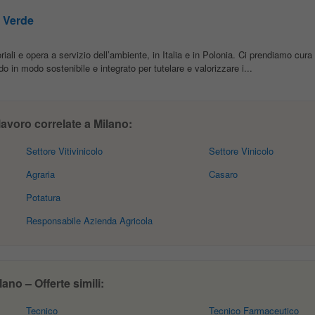
e Verde
iali e opera a servizio dell’ambiente, in Italia e in Polonia. Ci prendiamo cura 
do in modo sostenibile e integrato per tutelare e valorizzare i...
lavoro correlate a Milano:
Settore Vitivinicolo
Settore Vinicolo
Agraria
Casaro
Potatura
Responsabile Azienda Agricola
no – Offerte simili:
Tecnico
Tecnico Farmaceutico