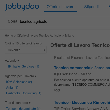
Jobbydoo
Offerte di lavoro
Stipendi
Cosa
Home
Offerte di lavoro Tecnico Agricolo
Milano
Ordina 15 offerte di lavoro
Offerte di Lavoro Tecnico
Rilevanza
Risultati di Ricerca - Lavoro Tecnico
Aziende
TIP Trailer Services
(1)
Tecnico commerciale / area s
IQM selezione
-
Milano
Agenzie per il lavoro
Per azienda cliente operante da oltre 3
IQM Selezione
(2)
ricerchiamo:
TECNICO
COMMERCIALE /
Antal
(1)
oggi
Herbrooks Consulting
(1)
Tecnico - Meccanico Rimorchi -
Tipo di contratto
TIP Trailer Services Norway ANS
-
Tempo indeterminato
(1)